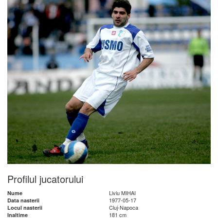
Profilul jucatorului
Liviu MIHAI
Nume
1977-05-17
Data nasterii
Cluj-Napoca
Locul nasterii
181 cm
Inaltime