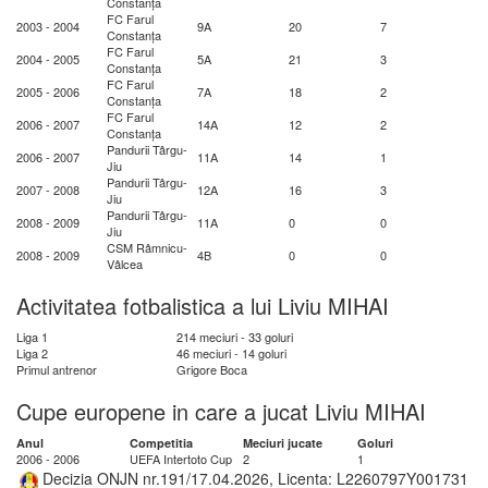
Constanța
FC Farul
2003 - 2004
9A
20
7
Constanța
FC Farul
2004 - 2005
5A
21
3
Constanța
FC Farul
2005 - 2006
7A
18
2
Constanța
FC Farul
2006 - 2007
14A
12
2
Constanța
Pandurii Târgu-
2006 - 2007
11A
14
1
Jiu
Pandurii Târgu-
2007 - 2008
12A
16
3
Jiu
Pandurii Târgu-
2008 - 2009
11A
0
0
Jiu
CSM Râmnicu-
2008 - 2009
4B
0
0
Vâlcea
Activitatea fotbalistica a lui Liviu MIHAI
Liga 1
214 meciuri - 33 goluri
Liga 2
46 meciuri - 14 goluri
Primul antrenor
Grigore Boca
Cupe europene in care a jucat Liviu MIHAI
Anul
Competitia
Meciuri jucate
Goluri
2006 - 2006
UEFA Intertoto Cup
2
1
Decizia ONJN nr.191/17.04.2026, Licenta: L2260797Y001731