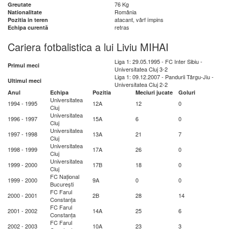
76 Kg
Greutate
România
Nationalitate
atacant, vârf împins
Pozitia in teren
retras
Echipa curentă
Cariera fotbalistica a lui Liviu MIHAI
Liga 1: 29.05.1995 - FC Inter Sibiu -
Primul meci
Universitatea Cluj 3-2
Liga 1: 09.12.2007 - Pandurii Târgu-Jiu -
Ultimul meci
Universitatea Cluj 2-2
Anul
Echipa
Pozitia
Meciuri jucate
Goluri
Universitatea
1994 - 1995
12A
12
0
Cluj
Universitatea
1996 - 1997
15A
6
0
Cluj
Universitatea
1997 - 1998
13A
21
7
Cluj
Universitatea
1998 - 1999
17A
26
0
Cluj
Universitatea
1999 - 2000
17B
18
0
Cluj
FC Național
1999 - 2000
9A
0
0
București
FC Farul
2000 - 2001
2B
28
14
Constanța
FC Farul
2001 - 2002
14A
25
6
Constanța
FC Farul
2002 - 2003
10A
23
3