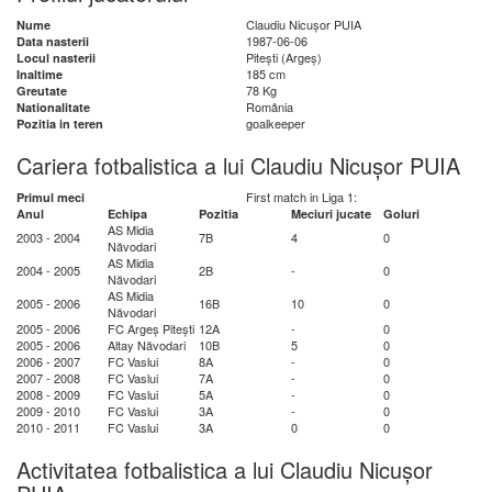
Claudiu Nicușor PUIA
Nume
1987-06-06
Data nasterii
Pitești (Argeș)
Locul nasterii
185 cm
Inaltime
78 Kg
Greutate
România
Nationalitate
goalkeeper
Pozitia in teren
Cariera fotbalistica a lui Claudiu Nicușor PUIA
First match in Liga 1:
Primul meci
Anul
Echipa
Pozitia
Meciuri jucate
Goluri
AS Midia
2003 - 2004
7B
4
0
Năvodari
AS Midia
2004 - 2005
2B
-
0
Năvodari
AS Midia
2005 - 2006
16B
10
0
Năvodari
2005 - 2006
FC Argeș Pitești
12A
-
0
2005 - 2006
Altay Năvodari
10B
5
0
2006 - 2007
FC Vaslui
8A
-
0
2007 - 2008
FC Vaslui
7A
-
0
2008 - 2009
FC Vaslui
5A
-
0
2009 - 2010
FC Vaslui
3A
-
0
2010 - 2011
FC Vaslui
3A
0
0
Activitatea fotbalistica a lui Claudiu Nicușor