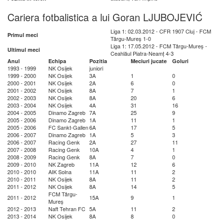
Cariera fotbalistica a lui Goran LJUBOJEVIĆ
Liga 1: 02.03.2012 - CFR 1907 Cluj - FCM
Primul meci
Târgu-Mureș 1-0
Liga 1: 17.05.2012 - FCM Târgu-Mureș -
Ultimul meci
Ceahlăul Piatra-Neamț 4-3
Anul
Echipa
Pozitia
Meciuri jucate
Goluri
1993 - 1999
NK Osijek
juniori
1999 - 2000
NK Osijek
3A
1
0
2000 - 2001
NK Osijek
2A
6
0
2001 - 2002
NK Osijek
8A
7
1
2002 - 2003
NK Osijek
8A
20
6
2003 - 2004
NK Osijek
4A
31
16
2004 - 2005
Dinamo Zagreb
7A
25
9
2005 - 2006
Dinamo Zagreb
1A
11
1
2005 - 2006
FC Sankt-Gallen
6A
17
5
2006 - 2007
Dinamo Zagreb
1A
5
3
2006 - 2007
Racing Genk
2A
27
11
2007 - 2008
Racing Genk
10A
4
1
2008 - 2009
Racing Genk
8A
7
0
2009 - 2010
NK Zagreb
11A
12
6
2010 - 2010
AIK Solna
11A
11
2
2010 - 2011
NK Osijek
8A
11
2
2011 - 2012
NK Osijek
8A
14
5
FCM Târgu-
2011 - 2012
15A
9
1
Mureș
2012 - 2013
Naft Tehran FC
5A
11
2
2013 - 2014
NK Osijek
8A
8
0