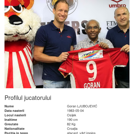
Profilul jucatorului
Goran LJUBOJEVIĆ
Nume
1983-05-04
Data nasterii
Osijek
Locul nasterii
190 cm
Inaltime
82 Kg
Greutate
Croația
Nationalitate
atacant, vârf împins
Pozitia in teren