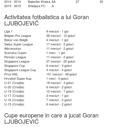
2014 - 2014
Balestier Khalsa
6A
27
20
2015 - 2015
Sriwijaya FC
A
Activitatea fotbalistica a lui Goran
LJUBOJEVIĆ
Liga 1
9 meciuri - 1 gol
Belgian Pro League
38 meciuri - 12 goluri
Beker van België
4 meciuri - 1 gol
Swiss Super League
17 meciuri - 5 goluri
Allsvenskan
11 meciuri - 2 goluri
Svenska Cupen
1 meci - 1 gol
Persian League
11 meciuri - 2 goluri
Singapore League
27 meciuri - 20 goluri
Singapore Cup
6 meciuri - 3 goluri
Singapore League Cup
4 meciuri - 4 goluri
Prva HNL
151 meciuri - 49 goluri
Hrvatski Super Kup
1 meci - 0 goluri
U-21 (Croația)
18 meciuri - 3 goluri
U-20 (Croația)
6 meciuri - 2 goluri
U-19 (Croația)
10 meciuri - 7 goluri
U-17 (Croația)
3 meciuri - 1 gol
U-16 (Croația)
7 meciuri - 2 goluri
U-15 (Croația)
6 meciuri - 2 goluri
Cupe europene in care a jucat Goran
LJUBOJEVIĆ