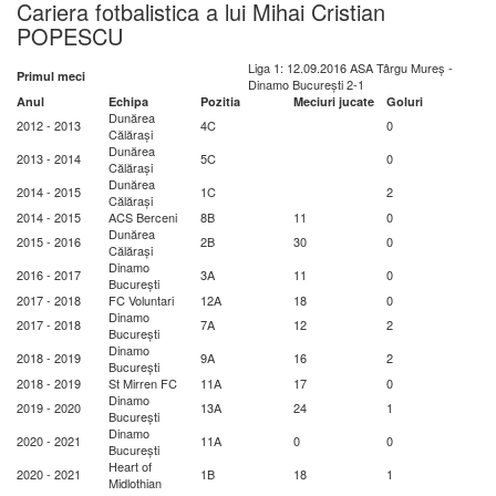
Cariera fotbalistica a lui Mihai Cristian
POPESCU
Liga 1: 12.09.2016 ASA Târgu Mureș -
Primul meci
Dinamo București 2-1
Anul
Echipa
Pozitia
Meciuri jucate
Goluri
Dunărea
2012 - 2013
4C
0
Călărași
Dunărea
2013 - 2014
5C
0
Călărași
Dunărea
2014 - 2015
1C
2
Călărași
2014 - 2015
ACS Berceni
8B
11
0
Dunărea
2015 - 2016
2B
30
0
Călărași
Dinamo
2016 - 2017
3A
11
0
București
2017 - 2018
FC Voluntari
12A
18
0
Dinamo
2017 - 2018
7A
12
2
București
Dinamo
2018 - 2019
9A
16
2
București
2018 - 2019
St Mirren FC
11A
17
0
Dinamo
2019 - 2020
13A
24
1
București
Dinamo
2020 - 2021
11A
0
0
București
Heart of
2020 - 2021
1B
18
1
Midlothian