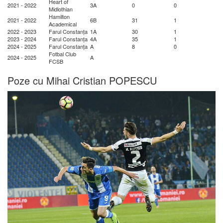
Heart of
2021 - 2022
3A
0
0
Midlothian
Hamilton
2021 - 2022
6B
31
1
Academical
2022 - 2023
Farul Constanța
1A
30
1
2023 - 2024
Farul Constanța
4A
35
1
2024 - 2025
Farul Constanța
A
8
0
Fotbal Club
2024 - 2025
A
FCSB
Poze cu Mihai Cristian POPESCU