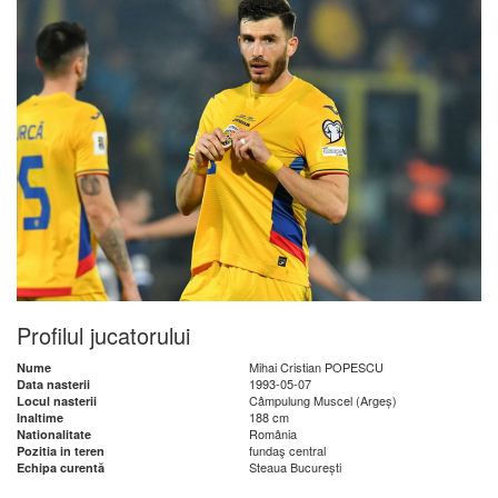
Profilul jucatorului
Mihai Cristian POPESCU
Nume
1993-05-07
Data nasterii
Câmpulung Muscel (Argeș)
Locul nasterii
188 cm
Inaltime
România
Nationalitate
fundaş central
Pozitia in teren
Steaua București
Echipa curentă