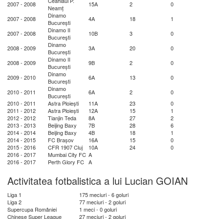
Ceahlăul P.
2007 - 2008
15A
2
0
Neamț
Dinamo
2007 - 2008
4A
18
1
București
Dinamo II
2007 - 2008
10B
3
0
Bucureşti
Dinamo
2008 - 2009
3A
20
0
București
Dinamo II
2008 - 2009
9B
2
0
București
Dinamo
2009 - 2010
6A
13
0
București
Dinamo
2010 - 2011
6A
2
0
București
2010 - 2011
Astra Ploiești
11A
23
0
2011 - 2012
Astra Ploiești
12A
15
1
2012 - 2012
Tianjin Teda
8A
27
2
2013 - 2013
Beijing Baxy
7B
28
6
2014 - 2014
Beijing Baxy
4B
18
1
2014 - 2015
FC Brașov
16A
15
0
2015 - 2016
CFR 1907 Cluj
10A
24
0
2016 - 2017
Mumbai City FC
A
2016 - 2017
Perth Glory FC
A
Activitatea fotbalistica a lui Lucian GOIAN
Liga 1
175 meciuri - 6 goluri
Liga 2
77 meciuri - 2 goluri
Supercupa României
1 meci - 0 goluri
Chinese Super League
27 meciuri - 2 goluri