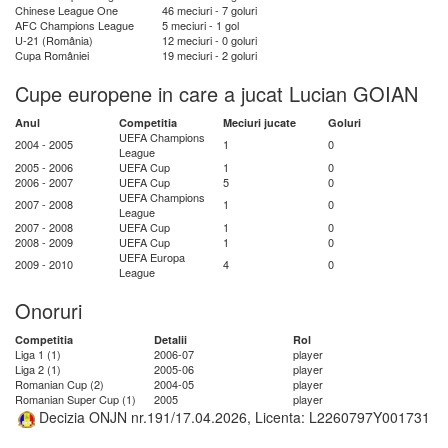
Chinese League One
46 meciuri - 7 goluri
AFC Champions League
5 meciuri - 1 gol
U-21 (România)
12 meciuri - 0 goluri
Cupa României
19 meciuri - 2 goluri
Cupe europene in care a jucat Lucian GOIAN
Anul
Competitia
Meciuri jucate
Goluri
UEFA Champions
2004 - 2005
1
0
League
2005 - 2006
UEFA Cup
1
0
2006 - 2007
UEFA Cup
5
0
UEFA Champions
2007 - 2008
1
0
League
2007 - 2008
UEFA Cup
1
0
2008 - 2009
UEFA Cup
1
0
UEFA Europa
2009 - 2010
4
0
League
Onoruri
Competitia
Detalii
Rol
Liga 1 (1)
2006-07
player
Liga 2 (1)
2005-06
player
Romanian Cup (2)
2004-05
player
Romanian Super Cup (1)
2005
player
Decizia ONJN nr.191/17.04.2026, Licenta: L2260797Y001731