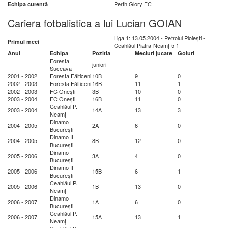
Perth Glory FC
Echipa curentă
Cariera fotbalistica a lui Lucian GOIAN
Liga 1: 13.05.2004 - Petrolul Ploiești -
Primul meci
Ceahlăul Piatra-Neamț 5-1
Anul
Echipa
Pozitia
Meciuri jucate
Goluri
Foresta
-
juniori
Suceava
2001 - 2002
Foresta Fălticeni
10B
9
0
2002 - 2003
Foresta Fălticeni
16B
11
1
2002 - 2003
FC Onești
3B
10
0
2003 - 2004
FC Onești
16B
11
0
Ceahlăul P.
2003 - 2004
14A
13
3
Neamț
Dinamo
2004 - 2005
2A
6
0
București
Dinamo II
2004 - 2005
8B
12
0
București
Dinamo
2005 - 2006
3A
4
0
București
Dinamo II
2005 - 2006
15B
6
1
București
Ceahlăul P.
2005 - 2006
1B
13
0
Neamț
Dinamo
2006 - 2007
1A
6
0
București
Ceahlăul P.
2006 - 2007
15A
13
1
Neamț