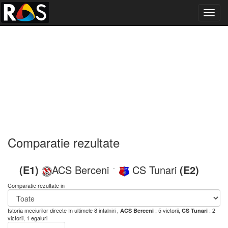
Toggl
navig
Comparatie rezultate
(E1)
ACS Berceni
CS Tunari
(E2)
-
Comparatie rezultate in
Istoria meciurilor directe
In ultimele 8 intalniri ,
: 5 victorii,
: 2
ACS Berceni
CS Tunari
victorii, 1 egaluri