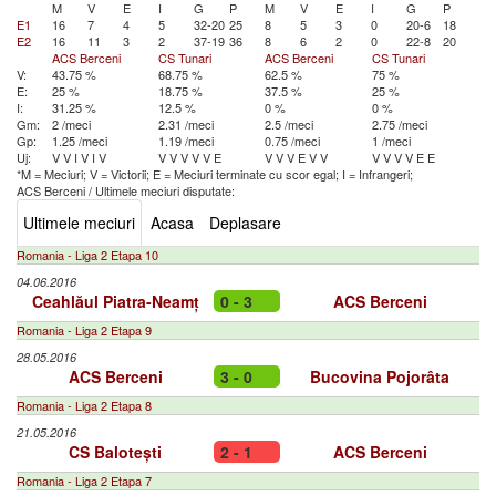
M
V
E
I
G
P
M
V
E
I
G
P
E1
16
7
4
5
32-20
25
8
5
3
0
20-6
18
E2
16
11
3
2
37-19
36
8
6
2
0
22-8
20
ACS Berceni
CS Tunari
ACS Berceni
CS Tunari
V:
43.75 %
68.75 %
62.5 %
75 %
E:
25 %
18.75 %
37.5 %
25 %
I:
31.25 %
12.5 %
0 %
0 %
Gm:
2 /meci
2.31 /meci
2.5 /meci
2.75 /meci
Gp:
1.25 /meci
1.19 /meci
0.75 /meci
1 /meci
Uj:
V
V
I
V
I
V
V
V
V
V
V
E
V
V
V
E
V
V
V
V
V
V
E
E
*M = Meciuri; V = Victorii; E = Meciuri terminate cu scor egal; I = Infrangeri;
ACS Berceni
/
Ultimele meciuri disputate:
Ultimele meciuri
Acasa
Deplasare
Romania - Liga 2 Etapa 10
04.06.2016
Ceahlăul Piatra-Neamț
0 - 3
ACS Berceni
Romania - Liga 2 Etapa 9
28.05.2016
ACS Berceni
3 - 0
Bucovina Pojorâta
Romania - Liga 2 Etapa 8
21.05.2016
CS Balotești
2 - 1
ACS Berceni
Romania - Liga 2 Etapa 7