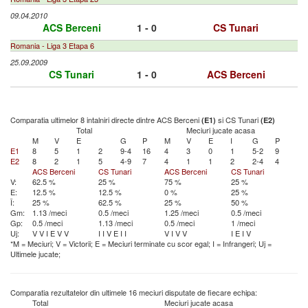
09.04.2010
ACS Berceni
1 - 0
CS Tunari
Romania - Liga 3 Etapa 6
25.09.2009
CS Tunari
1 - 0
ACS Berceni
Comparatia ultimelor 8 intalniri directe dintre ACS Berceni
si CS Tunari
(E1)
(E2)
Total
Meciuri jucate acasa
M
V
E
G
P
M
V
E
I
G
P
E1
8
5
1
2
9-4
16
4
3
0
1
5-2
9
E2
8
2
1
5
4-9
7
4
1
1
2
2-4
4
ACS Berceni
CS Tunari
ACS Berceni
CS Tunari
V:
62.5 %
25 %
75 %
25 %
E:
12.5 %
12.5 %
0 %
25 %
Î:
25 %
62.5 %
25 %
50 %
Gm:
1.13 /meci
0.5 /meci
1.25 /meci
0.5 /meci
Gp:
0.5 /meci
1.13 /meci
0.5 /meci
1 /meci
Uj:
V
V
I
E
V
V
I
I
V
E
I
I
V
I
V
V
I
E
I
V
*M = Meciuri; V = Victorii; E = Meciuri terminate cu scor egal; I = Infrangeri; Uj =
Ultimele jucate;
Comparatia rezultatelor din ultimele 16 meciuri disputate de fiecare echipa:
Total
Meciuri jucate acasa