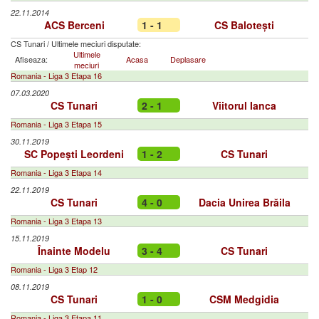
22.11.2014
ACS Berceni
1 - 1
CS Balotești
CS Tunari
/
Ultimele meciuri disputate:
Ultimele
Afiseaza:
Acasa
Deplasare
meciuri
Romania - Liga 3 Etapa 16
07.03.2020
CS Tunari
2 - 1
Viitorul Ianca
Romania - Liga 3 Etapa 15
30.11.2019
SC Popeşti Leordeni
1 - 2
CS Tunari
Romania - Liga 3 Etapa 14
22.11.2019
CS Tunari
4 - 0
Dacia Unirea Brăila
Romania - Liga 3 Etapa 13
15.11.2019
Înainte Modelu
3 - 4
CS Tunari
Romania - Liga 3 Etap 12
08.11.2019
CS Tunari
1 - 0
CSM Medgidia
Romania - Liga 3 Etapa 11