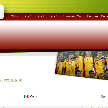
Clubs
Liga 1
Liga 2
Liga 3
Romanian Cup
European Cups
e rezultate
-
Mexic
Comp