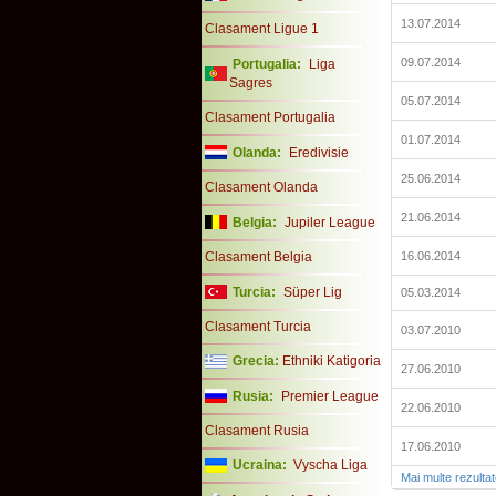
13.07.2014
Clasament Ligue 1
09.07.2014
Portugalia:
Liga
Sagres
05.07.2014
Clasament Portugalia
01.07.2014
Olanda:
Eredivisie
25.06.2014
Clasament Olanda
21.06.2014
Belgia:
Jupiler League
Clasament Belgia
16.06.2014
Turcia:
Süper Lig
05.03.2014
Clasament Turcia
03.07.2010
Grecia:
Ethniki Katigoria
27.06.2010
Rusia:
Premier League
22.06.2010
Clasament Rusia
17.06.2010
Ucraina:
Vyscha Liga
Mai multe rezulta