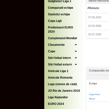
Istoria meciuril
Golgheteri Liga 1
Comparatii echipe
Afiseaza:
Statistici echipe
27.06.2010
Cupa Ligii
24.06.2006
Preliminarii EURO
2024
19.07.1930
Campionatul Mondial
Clasamente
Cupe
Stiri fotbal intern
Stiri fotbal extern
Comparatia rezu
Amicale Liga 1
Amicale Romania
Echipe
Logo (steme de club)
JO Rio de Janeiro 2016
Argentina
Liga Naţiunilor
Mexic
EURO 2024