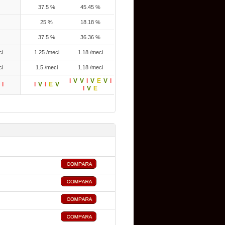
37.5 %
45.45 %
25 %
18.18 %
37.5 %
36.36 %
ci
1.25 /meci
1.18 /meci
ci
1.5 /meci
1.18 /meci
I
V
V
I
V
E
V
I
I
I
V
I
E
V
I
V
E