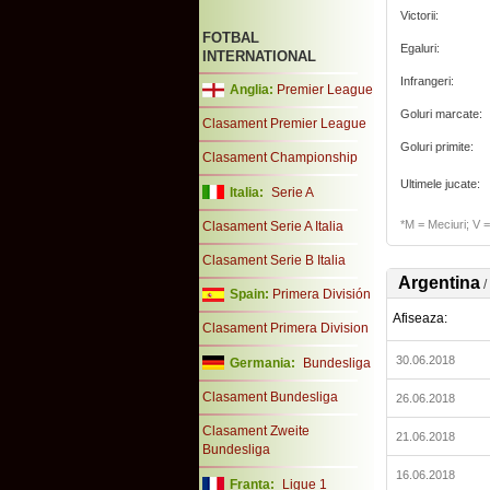
Victorii:
FOTBAL
Egaluri:
INTERNATIONAL
Infrangeri:
Anglia:
Premier League
Goluri marcate:
Clasament Premier League
Goluri primite:
Clasament Championship
Ultimele jucate:
Italia:
Serie A
*M = Meciuri; V = 
Clasament Serie A Italia
Clasament Serie B Italia
Argentina
/
Spain:
Primera División
Afiseaza:
Clasament Primera Division
30.06.2018
Germania:
Bundesliga
Clasament Bundesliga
26.06.2018
Clasament Zweite
21.06.2018
Bundesliga
16.06.2018
Franta:
Ligue 1