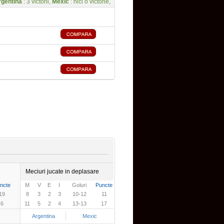
rgentina
: 3 victorii,
Mexic
: nici o victorie,
Meciuri jucate in deplasare
ncte
M
V
E
I
Goluri
Puncte
19
8
3
2
3
10-12
11
6
11
5
2
4
13-13
17
Argentina
Mexic