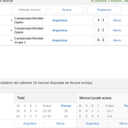
or directe
In ultimele 3 intalniri ,
A
Ultimele meciuri
Acasa
Deplasare
Campionatul Mondial -
3 - 1
Argentina
Mexic
Optimi
Campionatul Mondial -
2 - 1
Argentina
Mexic
Optimi
Campionatul Mondial -
6 - 3
Argentina
Mexic
Grupa 1
ltatelor din ultimele 16 meciuri disputate de fiecare echipa:
Total
Meciuri jucate acasa
M
V
E
I
Goluri
Puncte
M
V
E
I
Goluri
Pu
16
9
3
4
23-19
30
8
6
1
1
13-7
16
7
2
7
17-19
23
5
2
0
3
4-6
Argentina
Mexic
Argentina
Mexic