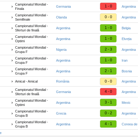
Campionatul Mondial -
1 - 0
Germania
Argentina
Finala
Campionatul Mondial -
0 - 0
Olanda
Argentina
Semifinale
Campionatul Mondial -
1 - 0
Argentina
Belgia
Sferturi de finală
Campionatul Mondial -
1 - 0
Argentina
Elveția
Optimi
Campionatul Mondial -
2 - 3
Nigeria
Argentina
Grupa F
Campionatul Mondial -
1 - 0
Argentina
Iran
Grupa F
Campionatul Mondial -
2 - 1
Argentina
Bosnia
Grupa F
0 - 0
Amical - Amical
România
Argentina
Campionatul Mondial -
4 - 0
Germania
Argentina
Sferturi de finală
Campionatul Mondial -
3 - 1
Argentina
Mexic
Optimi
Campionatul Mondial -
0 - 2
Grecia
Argentina
Grupa B
Campionatul Mondial -
4 - 1
Argentina
Coreea de
Grupa B
te