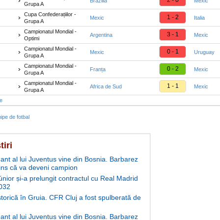
2 - 0
Brazilia
Mexic
Grupa A
Cupa Confederațiilor -
1 - 2
Mexic
Italia
Grupa A
Campionatul Mondial -
3 - 1
Argentina
Mexic
Optimi
Campionatul Mondial -
0 - 1
Mexic
Uruguay
Grupa A
Campionatul Mondial -
0 - 2
Franța
Mexic
Grupa A
Campionatul Mondial -
1 - 1
Africa de Sud
Mexic
Grupa A
te
ipe de fotbal
tiri
ant al lui Juventus vine din Bosnia. Barbarez
ins că va deveni campion
únior și-a prelungit contractul cu Real Madrid
032
storică în Gruia. CFR Cluj a fost spulberată de
ant al lui Juventus vine din Bosnia. Barbarez