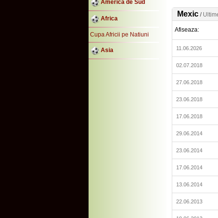
America de Sud
Mexic
/
Ultim
Africa
Afiseaza:
Cupa Africii pe Natiuni
11.06.2026
Asia
02.07.2018
27.06.2018
23.06.2018
17.06.2018
29.06.2014
23.06.2014
17.06.2014
13.06.2014
22.06.2013