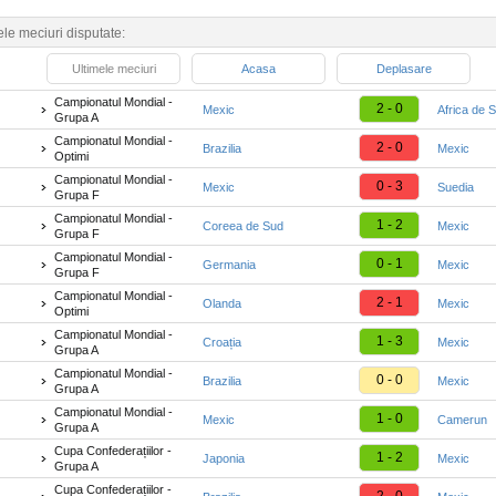
ele meciuri disputate:
Ultimele meciuri
Acasa
Deplasare
Campionatul Mondial -
2 - 0
Mexic
Africa de 
Grupa A
Campionatul Mondial -
2 - 0
Brazilia
Mexic
Optimi
Campionatul Mondial -
0 - 3
Mexic
Suedia
Grupa F
Campionatul Mondial -
1 - 2
Coreea de Sud
Mexic
Grupa F
Campionatul Mondial -
0 - 1
Germania
Mexic
Grupa F
Campionatul Mondial -
2 - 1
Olanda
Mexic
Optimi
Campionatul Mondial -
1 - 3
Croația
Mexic
Grupa A
Campionatul Mondial -
0 - 0
Brazilia
Mexic
Grupa A
Campionatul Mondial -
1 - 0
Mexic
Camerun
Grupa A
Cupa Confederațiilor -
1 - 2
Japonia
Mexic
Grupa A
Cupa Confederațiilor -