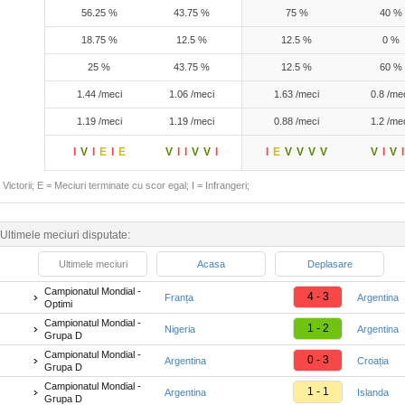
56.25 %
43.75 %
75 %
40 %
18.75 %
12.5 %
12.5 %
0 %
25 %
43.75 %
12.5 %
60 %
1.44 /meci
1.06 /meci
1.63 /meci
0.8 /me
1.19 /meci
1.19 /meci
0.88 /meci
1.2 /me
I
V
I
E
I
E
V
I
I
V
V
I
I
E
V
V
V
V
V
I
V
I
Victorii; E = Meciuri terminate cu scor egal; I = Infrangeri;
Ultimele meciuri disputate:
Ultimele meciuri
Acasa
Deplasare
Campionatul Mondial -
4 - 3
Franța
Argentina
Optimi
Campionatul Mondial -
1 - 2
Nigeria
Argentina
Grupa D
Campionatul Mondial -
0 - 3
Argentina
Croația
Grupa D
Campionatul Mondial -
1 - 1
Argentina
Islanda
Grupa D