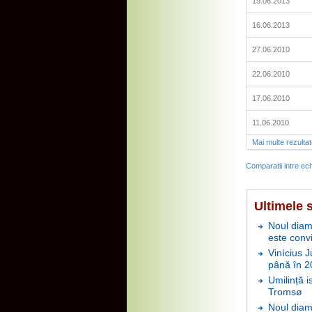
19.06.2013
16.06.2013
27.06.2010
22.06.2010
17.06.2010
11.06.2010
Mai multe rezulta
Comparatii intre ech
Ultimele s
Noul diam
este conv
Vinícius J
până în 2
Umilință i
Tromsø
Noul diam