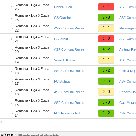
Romania - Liga 3 Etapa
3 - 1
Unirea Jucu
ASF Comu
25
Romania - Liga 3 Etapa
2 - 3
CS Oşorhei
ASF Comu
23
Romania - Liga 3 Etapa
1 - 1
ASF Comuna Recea
Metalurgist
22
Romania - Liga 3 Etapa
1 - 0
CS Iernut
ASF Comu
21
Romania - Liga 3 Etapa
4 - 2
ASF Comuna Recea
Avântul Re
20
Romania - Liga 3 Etapa
1 - 1
Viitorul Ulmeni
ASF Comu
19
Romania - Liga 3 Etapa
3 - 2
ASF Comuna Recea
Unirea Dej
18
Romania - Liga 3 Etapa
0 - 3
FC Bistriţa
ASF Comu
17
Romania - Liga 3 Etapa
0 - 0
ASF Comuna Recea
Recolta Dor
16
Romania - Liga 3 Etapa
3 - 0
ASF Comuna Recea
Gaz Metan 
15
Romania - Liga 3 Etapa
1 - 2
FC Hermannstadt
ASF Comu
14
te
 Bălan