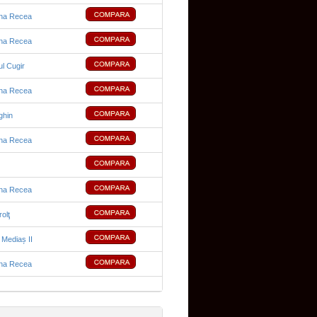
na Recea
na Recea
ul Cugir
na Recea
ghin
na Recea
na Recea
olţ
Mediaș II
na Recea