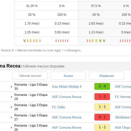
31.25 %
0 %
37.5 %
0 %
25 %
100 %
25 %
100 %
1.75 /meci
0.13 /meci
1.63 /meci
0.13 /me
1.25 /meci
3.06 /meci
1.13 /meci
3 /mec
V
I
E
I
E
I
I
I
I
I
I
I
I
I
E
E
V
V
I
I
I
I
I
Victorii; E = Meciuri terminate cu scor egal; I = Infrangeri;
na Recea
/
Ultimele meciuri disputate:
Ultimele meciuri
Acasa
Deplasare
Romania - Liga 3 Etapa
2 - 4
Gaz Metan Mediaș II
ASF Comu
30
Romania - Liga 3 Etapa
1 - 2
ASF Comuna Recea
FC Herman
29
Romania - Liga 3 Etapa
1 - 1
FC Zalău
ASF Comu
28
Romania - Liga 3 Etapa
0 - 1
ASF Comuna Recea
Sănătatea C
27
Romania - Liga 3 Etapa
1 - 1
ASF Comuna Recea
ASA Târgu-
26