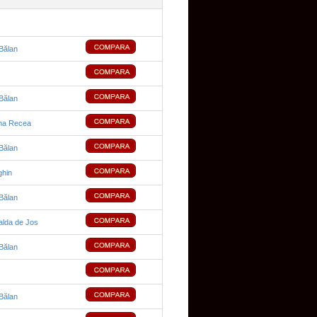
Bălan
Bălan
na Recea
Bălan
ghin
Bălan
alda de Jos
Bălan
Bălan