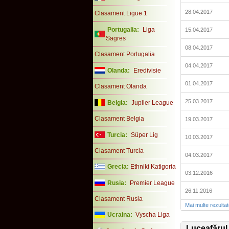
28.04.2017
Clasament Ligue 1
Portugalia:
Liga
15.04.2017
Sagres
08.04.2017
Clasament Portugalia
04.04.2017
Olanda:
Eredivisie
01.04.2017
Clasament Olanda
25.03.2017
Belgia:
Jupiler League
Clasament Belgia
19.03.2017
Turcia:
Süper Lig
10.03.2017
Clasament Turcia
04.03.2017
Grecia:
Ethniki Katigoria
03.12.2016
Rusia:
Premier League
26.11.2016
Clasament Rusia
Mai multe rezulta
Ucraina:
Vyscha Liga
Luceafărul