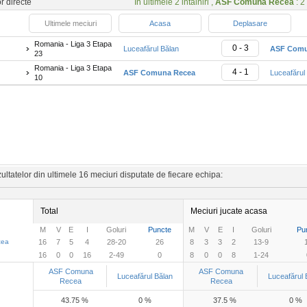
or directe
In ultimele 2 intalniri ,
ASF Comuna Recea
: 2 
Ultimele meciuri
Acasa
Deplasare
Romania - Liga 3 Etapa
0 - 3
Luceafărul Bălan
ASF Comu
23
Romania - Liga 3 Etapa
4 - 1
ASF Comuna Recea
Luceafărul
10
ltatelor din ultimele 16 meciuri disputate de fiecare echipa:
Total
Meciuri jucate acasa
M
V
E
I
Goluri
Puncte
M
V
E
I
Goluri
Pu
cea
16
7
5
4
28-20
26
8
3
3
2
13-9
16
0
0
16
2-49
0
8
0
0
8
1-24
ASF Comuna
ASF Comuna
Luceafărul Bălan
Luceafărul 
Recea
Recea
43.75 %
0 %
37.5 %
0 %