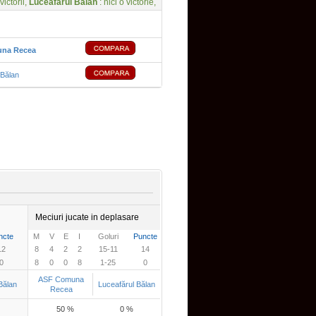
victorii,
Luceafărul Bălan
: nici o victorie,
na Recea
 Bălan
Meciuri jucate in deplasare
ncte
M
V
E
I
Goluri
Puncte
12
8
4
2
2
15-11
14
0
8
0
0
8
1-25
0
ASF Comuna
Bălan
Luceafărul Bălan
Recea
50 %
0 %