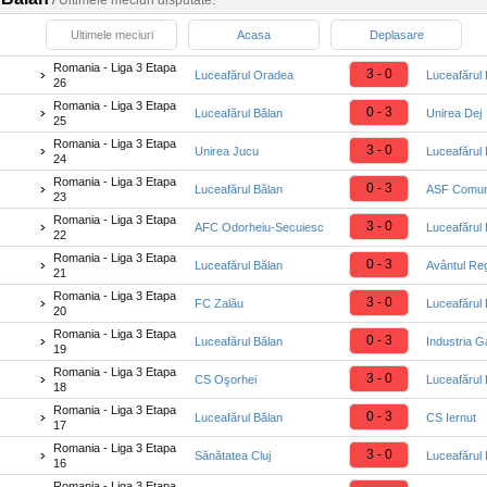
/
Ultimele meciuri disputate:
Ultimele meciuri
Acasa
Deplasare
Romania - Liga 3 Etapa
3 - 0
Luceafărul Oradea
Luceafărul 
26
Romania - Liga 3 Etapa
0 - 3
Luceafărul Bălan
Unirea Dej
25
Romania - Liga 3 Etapa
3 - 0
Unirea Jucu
Luceafărul 
24
Romania - Liga 3 Etapa
0 - 3
Luceafărul Bălan
ASF Comu
23
Romania - Liga 3 Etapa
3 - 0
AFC Odorheiu-Secuiesc
Luceafărul 
22
Romania - Liga 3 Etapa
0 - 3
Luceafărul Bălan
Avântul Re
21
Romania - Liga 3 Etapa
3 - 0
FC Zalău
Luceafărul 
20
Romania - Liga 3 Etapa
0 - 3
Luceafărul Bălan
Industria G
19
Romania - Liga 3 Etapa
3 - 0
CS Oşorhei
Luceafărul 
18
Romania - Liga 3 Etapa
0 - 3
Luceafărul Bălan
CS Iernut
17
Romania - Liga 3 Etapa
3 - 0
Sănătatea Cluj
Luceafărul 
16
Romania - Liga 3 Etapa