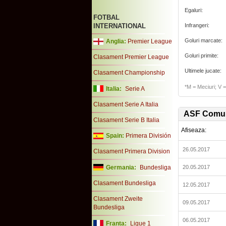
Egaluri:
FOTBAL
INTERNATIONAL
Infrangeri:
Goluri marcate:
Anglia:
Premier League
Goluri primite:
Clasament Premier League
Ultimele jucate:
Clasament Championship
*M = Meciuri; V = 
Italia:
Serie A
Clasament Serie A Italia
ASF Comu
Clasament Serie B Italia
Afiseaza:
Spain:
Primera División
26.05.2017
Clasament Primera Division
Germania:
Bundesliga
20.05.2017
Clasament Bundesliga
12.05.2017
Clasament Zweite
09.05.2017
Bundesliga
06.05.2017
Franta:
Ligue 1