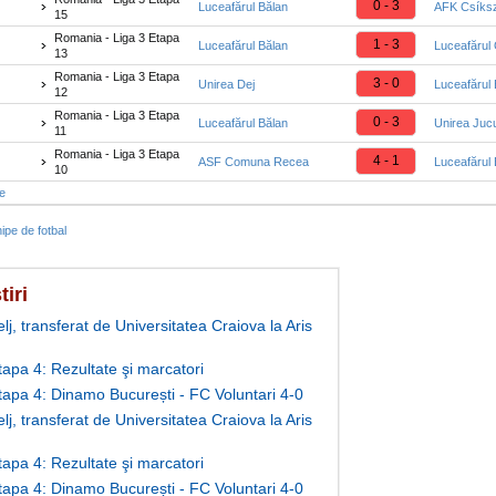
0 - 3
Luceafărul Bălan
AFK Csíks
15
Romania - Liga 3 Etapa
1 - 3
Luceafărul Bălan
Luceafărul
13
Romania - Liga 3 Etapa
3 - 0
Unirea Dej
Luceafărul 
12
Romania - Liga 3 Etapa
0 - 3
Luceafărul Bălan
Unirea Juc
11
Romania - Liga 3 Etapa
4 - 1
ASF Comuna Recea
Luceafărul 
10
te
ipe de fotbal
tiri
lj, transferat de Universitatea Craiova la Aris
tapa 4: Rezultate şi marcatori
Etapa 4: Dinamo București - FC Voluntari 4-0
lj, transferat de Universitatea Craiova la Aris
tapa 4: Rezultate şi marcatori
Etapa 4: Dinamo București - FC Voluntari 4-0