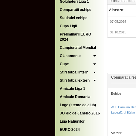
Istoria meciuril
Golgheteri Liga 1
Comparatii echipe
Afiseaza:
Statistici echipe
07.05.2016
Cupa Ligii
31.10.2015
Preliminarii EURO
2024
Campionatul Mondial
Clasamente
Cupe
Stiri fotbal intern
Comparatia rezu
Stiri fotbal extern
Amicale Liga 1
Echipe
Amicale Romania
Logo (steme de club)
ASF Comuna Re
Luceafărul Bălan
JO Rio de Janeiro 2016
Liga Naţiunilor
EURO 2024
Victorii: