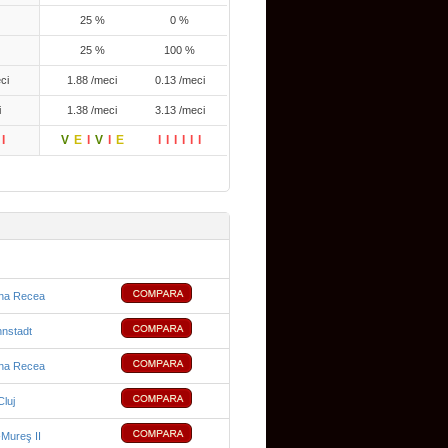
25 %
0 %
25 %
100 %
ci
1.88 /meci
0.13 /meci
i
1.38 /meci
3.13 /meci
I
V
E
I
V
I
E
I
I
I
I
I
I
na Recea
nstadt
na Recea
luj
Mureş II