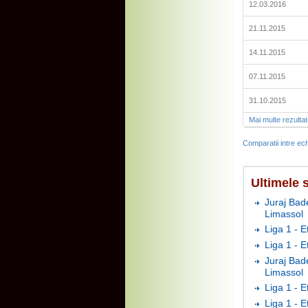
12.03.2016
21.11.2015
14.11.2015
07.11.2015
31.10.2015
Mai multe rezulta
Comparatii intre ech
Ultimele s
Juraj Bade
Limassol
Liga 1 - E
Liga 1 - 
Juraj Bade
Limassol
Liga 1 - E
Liga 1 - 