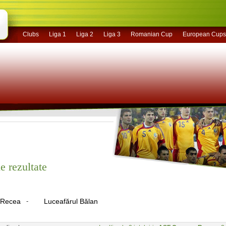
Clubs
Liga 1
Liga 2
Liga 3
Romanian Cup
European Cups
e rezultate
Recea
-
Luceafărul Bălan