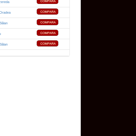
zereda
 Oradea
Bălan
u
Bălan