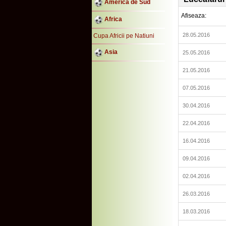
America de Sud
Afiseaza:
Africa
28.05.2016
Cupa Africii pe Natiuni
Asia
25.05.2016
21.05.2016
07.05.2016
30.04.2016
22.04.2016
16.04.2016
09.04.2016
02.04.2016
26.03.2016
18.03.2016