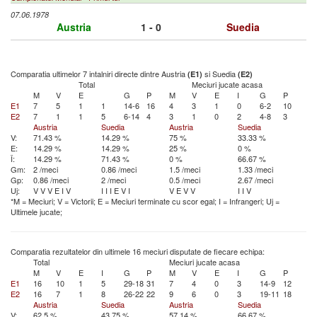
07.06.1978
Austria
1 - 0
Suedia
Comparatia ultimelor 7 intalniri directe dintre Austria
si Suedia
(E1)
(E2)
Total
Meciuri jucate acasa
M
V
E
G
P
M
V
E
I
G
P
E1
7
5
1
1
14-6
16
4
3
1
0
6-2
10
E2
7
1
1
5
6-14
4
3
1
0
2
4-8
3
Austria
Suedia
Austria
Suedia
V:
71.43 %
14.29 %
75 %
33.33 %
E:
14.29 %
14.29 %
25 %
0 %
Î:
14.29 %
71.43 %
0 %
66.67 %
Gm:
2 /meci
0.86 /meci
1.5 /meci
1.33 /meci
Gp:
0.86 /meci
2 /meci
0.5 /meci
2.67 /meci
Uj:
V
V
V
E
I
V
I
I
I
E
V
I
V
E
V
V
I
I
V
*M = Meciuri; V = Victorii; E = Meciuri terminate cu scor egal; I = Infrangeri; Uj =
Ultimele jucate;
Comparatia rezultatelor din ultimele 16 meciuri disputate de fiecare echipa:
Total
Meciuri jucate acasa
M
V
E
I
G
P
M
V
E
I
G
P
E1
16
10
1
5
29-18
31
7
4
0
3
14-9
12
E2
16
7
1
8
26-22
22
9
6
0
3
19-11
18
Austria
Suedia
Austria
Suedia
V:
62.5 %
43.75 %
57.14 %
66.67 %