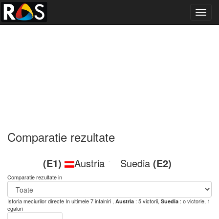
Toggl
navig
Comparatie rezultate
(E1)
Austria
Suedia
(E2)
-
Comparatie rezultate in
Istoria meciurilor directe
In ultimele 7 intalniri ,
: 5 victorii,
: o victorie, 1
Austria
Suedia
egaluri