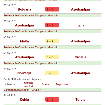
13.10.2015
Bulgaria
2 - 0
Azerbaidjan
Preliminariile Campionatului European - Grupa H
10.10.2015
Azerbaidjan
1 - 3
Italia
Preliminariile Campionatului European - Grupa H
06.09.2015
Malta
2 - 2
Azerbaidjan
Preliminariile Campionatului European - Grupa H
03.09.2015
Azerbaidjan
0 - 0
Croația
Preliminariile Campionatului European - Grupa H
12.06.2015
Norvegia
0 - 0
Azerbaidjan
Cehia
/
Ultimele meciuri disputate:
Ultimele
Afiseaza:
Acasa
Deplasare
meciuri
Campionatul European - Grupa F
26.06.2024
Cehia
1 - 2
Turcia