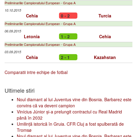
Preliminariile Campionatului European - Grupa A
10.10.2015
Cehia
0 - 2
Turcia
Preliminariile Campionatului European - Grupa A
06.09.2015
Letonia
1 - 2
Cehia
Preliminariile Campionatului European - Grupa A
03.09.2015
Cehia
2 - 1
Kazahstan
Comparatii intre echipe de fotbal
Ultimele stiri
Noul diamant al lui Juventus vine din Bosnia. Barbarez este
convins că va deveni campion
Vinícius Júnior și-a prelungit contractul cu Real Madrid
până în 2032
Umilință istorică în Gruia. CFR Cluj a fost spulberată de
Tromsø
Noul diamant al lui Juventus vine din Bosnia. Barbarez este