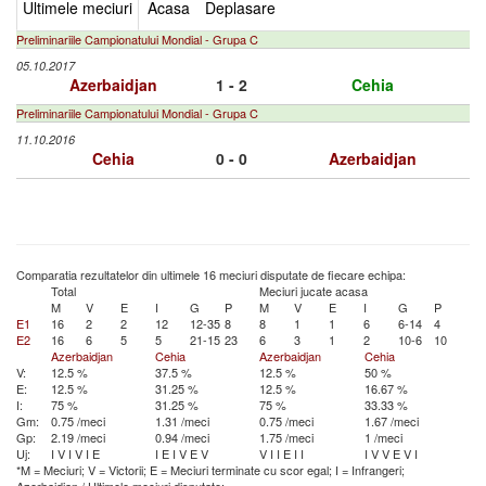
Ultimele meciuri
Acasa
Deplasare
Preliminariile Campionatului Mondial - Grupa C
05.10.2017
Azerbaidjan
1 - 2
Cehia
Preliminariile Campionatului Mondial - Grupa C
11.10.2016
Cehia
0 - 0
Azerbaidjan
Comparatia rezultatelor din ultimele 16 meciuri disputate de fiecare echipa:
Total
Meciuri jucate acasa
M
V
E
I
G
P
M
V
E
I
G
P
E1
16
2
2
12
12-35
8
8
1
1
6
6-14
4
E2
16
6
5
5
21-15
23
6
3
1
2
10-6
10
Azerbaidjan
Cehia
Azerbaidjan
Cehia
V:
12.5 %
37.5 %
12.5 %
50 %
E:
12.5 %
31.25 %
12.5 %
16.67 %
I:
75 %
31.25 %
75 %
33.33 %
Gm:
0.75 /meci
1.31 /meci
0.75 /meci
1.67 /meci
Gp:
2.19 /meci
0.94 /meci
1.75 /meci
1 /meci
Uj:
I
V
I
V
I
E
I
E
I
V
E
V
V
I
I
E
I
I
I
V
V
E
V
I
*M = Meciuri; V = Victorii; E = Meciuri terminate cu scor egal; I = Infrangeri;