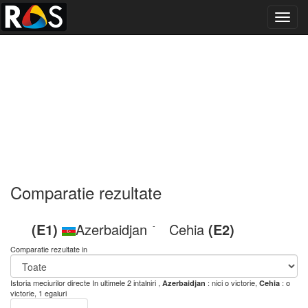
Toggl
navig
Comparatie rezultate
(E1)
Azerbaidjan
Cehia
(E2)
-
Comparatie rezultate in
Istoria meciurilor directe
In ultimele 2 intalniri ,
: nici o victorie,
: o
Azerbaidjan
Cehia
victorie, 1 egaluri