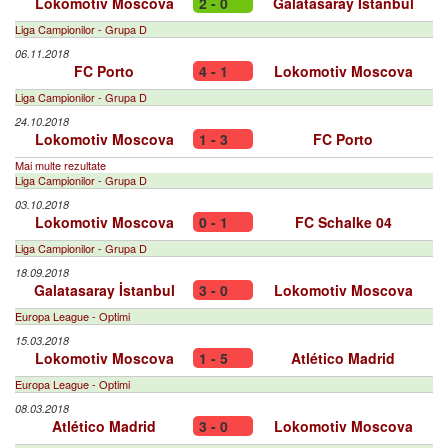
Lokomotiv Moscova
2 - 0
Galatasaray İstanbul
Liga Campionilor - Grupa D
06.11.2018
FC Porto
4 - 1
Lokomotiv Moscova
Liga Campionilor - Grupa D
24.10.2018
Lokomotiv Moscova
1 - 3
FC Porto
Mai multe rezultate
Liga Campionilor - Grupa D
03.10.2018
Lokomotiv Moscova
0 - 1
FC Schalke 04
Liga Campionilor - Grupa D
18.09.2018
Galatasaray İstanbul
3 - 0
Lokomotiv Moscova
Europa League - Optimi
15.03.2018
Lokomotiv Moscova
1 - 5
Atlético Madrid
Europa League - Optimi
08.03.2018
Atlético Madrid
3 - 0
Lokomotiv Moscova