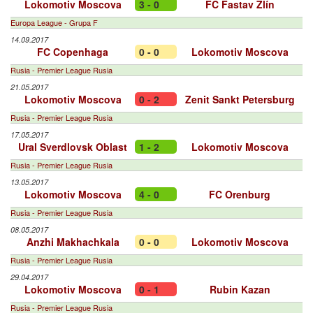
Lokomotiv Moscova
3 - 0
FC Fastav Zlín
Europa League - Grupa F
14.09.2017
FC Copenhaga
0 - 0
Lokomotiv Moscova
Rusia - Premier League Rusia
21.05.2017
Lokomotiv Moscova
0 - 2
Zenit Sankt Petersburg
Rusia - Premier League Rusia
17.05.2017
Ural Sverdlovsk Oblast
1 - 2
Lokomotiv Moscova
Rusia - Premier League Rusia
13.05.2017
Lokomotiv Moscova
4 - 0
FC Orenburg
Rusia - Premier League Rusia
08.05.2017
Anzhi Makhachkala
0 - 0
Lokomotiv Moscova
Rusia - Premier League Rusia
29.04.2017
Lokomotiv Moscova
0 - 1
Rubin Kazan
Rusia - Premier League Rusia