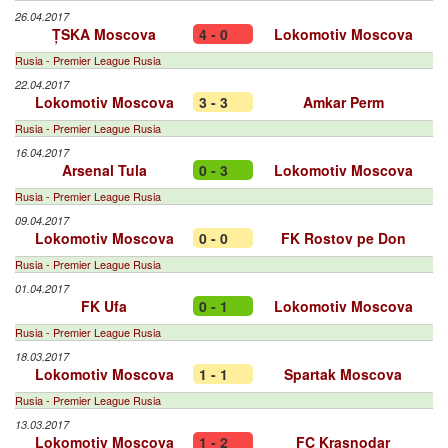
26.04.2017
ȚSKA Moscova
4 - 0
Lokomotiv Moscova
Rusia - Premier League Rusia
22.04.2017
Lokomotiv Moscova
3 - 3
Amkar Perm
Rusia - Premier League Rusia
16.04.2017
Arsenal Tula
0 - 3
Lokomotiv Moscova
Rusia - Premier League Rusia
09.04.2017
Lokomotiv Moscova
0 - 0
FK Rostov pe Don
Rusia - Premier League Rusia
01.04.2017
FK Ufa
0 - 1
Lokomotiv Moscova
Rusia - Premier League Rusia
18.03.2017
Lokomotiv Moscova
1 - 1
Spartak Moscova
Rusia - Premier League Rusia
13.03.2017
Lokomotiv Moscova
1 - 2
FC Krasnodar