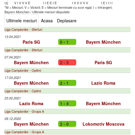
Uj:
V
I
V
V
V
E
I
I
E
E
I
E
I
V
V
V
V
V
I
E
I
I
I
I
*M = Meciuri; V = Victorii; E = Meciuri terminate cu scor egal; I = Infrangeri;
Bayern München
/
Ultimele meciuri disputate:
Ultimele meciuri
Acasa
Deplasare
Liga Campionilor - Sferturi
13.04.2021
Paris SG
0 - 1
Bayern München
Liga Campionilor - Sferturi
07.04.2021
Bayern München
2 - 3
Paris SG
Liga Campionilor - Optimi
17.03.2021
Bayern München
2 - 1
Lazio Roma
Liga Campionilor - Optimi
23.02.2021
Lazio Roma
1 - 4
Bayern München
Liga Campionilor - Grupa A
09.12.2020
Bayern München
2 - 0
Lokomotiv Moscova
Liga Campionilor - Grupa A