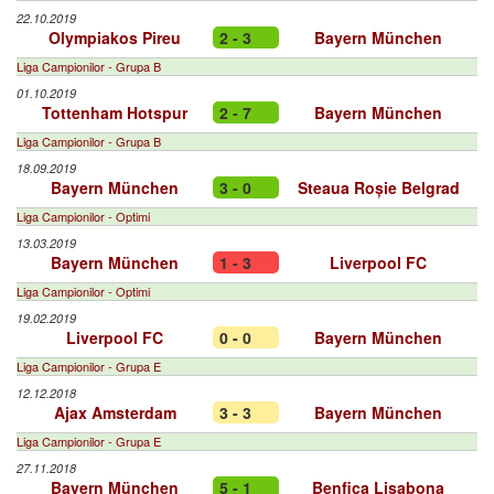
22.10.2019
Olympiakos Pireu
2 - 3
Bayern München
Liga Campionilor - Grupa B
01.10.2019
Tottenham Hotspur
2 - 7
Bayern München
Liga Campionilor - Grupa B
18.09.2019
Bayern München
3 - 0
Steaua Roșie Belgrad
Liga Campionilor - Optimi
13.03.2019
Bayern München
1 - 3
Liverpool FC
Liga Campionilor - Optimi
19.02.2019
Liverpool FC
0 - 0
Bayern München
Liga Campionilor - Grupa E
12.12.2018
Ajax Amsterdam
3 - 3
Bayern München
Liga Campionilor - Grupa E
27.11.2018
Bayern München
5 - 1
Benfica Lisabona