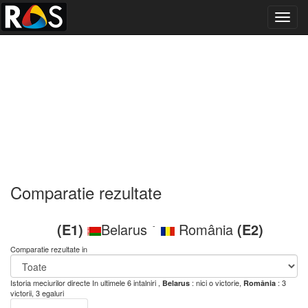
Toggl
navig
Comparatie rezultate
(E1)
Belarus
România
(E2)
-
Comparatie rezultate in
Istoria meciurilor directe
In ultimele 6 intalniri ,
: nici o victorie,
: 3
Belarus
România
victorii, 3 egaluri