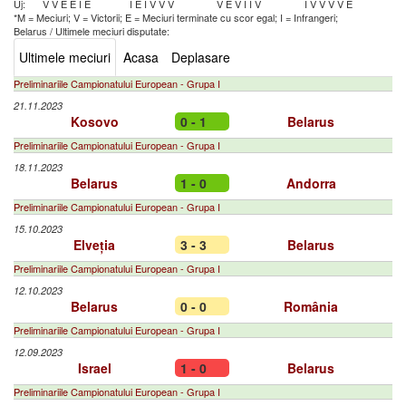
Uj:
V
V
E
E
I
E
I
E
I
V
V
V
V
E
V
I
I
V
I
V
V
V
V
E
*M = Meciuri; V = Victorii; E = Meciuri terminate cu scor egal; I = Infrangeri;
Belarus
/
Ultimele meciuri disputate:
Ultimele meciuri
Acasa
Deplasare
Preliminariile Campionatului European - Grupa I
21.11.2023
Kosovo
0 - 1
Belarus
Preliminariile Campionatului European - Grupa I
18.11.2023
Belarus
1 - 0
Andorra
Preliminariile Campionatului European - Grupa I
15.10.2023
Elveția
3 - 3
Belarus
Preliminariile Campionatului European - Grupa I
12.10.2023
Belarus
0 - 0
România
Preliminariile Campionatului European - Grupa I
12.09.2023
Israel
1 - 0
Belarus
Preliminariile Campionatului European - Grupa I