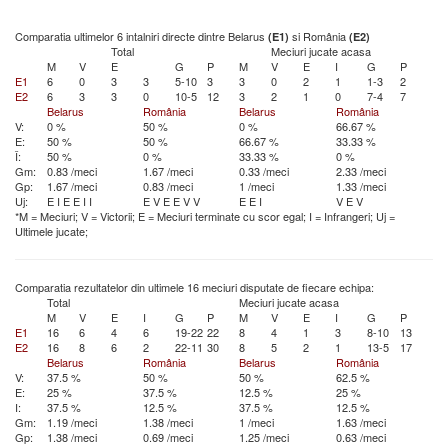
Comparatia ultimelor 6 intalniri directe dintre Belarus
si România
(E1)
(E2)
Total
Meciuri jucate acasa
M
V
E
G
P
M
V
E
I
G
P
E1
6
0
3
3
5-10
3
3
0
2
1
1-3
2
E2
6
3
3
0
10-5
12
3
2
1
0
7-4
7
Belarus
România
Belarus
România
V:
0 %
50 %
0 %
66.67 %
E:
50 %
50 %
66.67 %
33.33 %
Î:
50 %
0 %
33.33 %
0 %
Gm:
0.83 /meci
1.67 /meci
0.33 /meci
2.33 /meci
Gp:
1.67 /meci
0.83 /meci
1 /meci
1.33 /meci
Uj:
E
I
E
E
I
I
E
V
E
E
V
V
E
E
I
V
E
V
*M = Meciuri; V = Victorii; E = Meciuri terminate cu scor egal; I = Infrangeri; Uj =
Ultimele jucate;
Comparatia rezultatelor din ultimele 16 meciuri disputate de fiecare echipa:
Total
Meciuri jucate acasa
M
V
E
I
G
P
M
V
E
I
G
P
E1
16
6
4
6
19-22
22
8
4
1
3
8-10
13
E2
16
8
6
2
22-11
30
8
5
2
1
13-5
17
Belarus
România
Belarus
România
V:
37.5 %
50 %
50 %
62.5 %
E:
25 %
37.5 %
12.5 %
25 %
I:
37.5 %
12.5 %
37.5 %
12.5 %
Gm:
1.19 /meci
1.38 /meci
1 /meci
1.63 /meci
Gp:
1.38 /meci
0.69 /meci
1.25 /meci
0.63 /meci