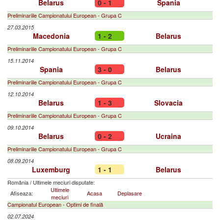
Belarus
0 - 1
Spania
Preliminariile Campionatului European - Grupa C
27.03.2015
Macedonia
1 - 2
Belarus
Preliminariile Campionatului European - Grupa C
15.11.2014
Spania
3 - 0
Belarus
Preliminariile Campionatului European - Grupa C
12.10.2014
Belarus
1 - 3
Slovacia
Preliminariile Campionatului European - Grupa C
09.10.2014
Belarus
0 - 2
Ucraina
Preliminariile Campionatului European - Grupa C
08.09.2014
Luxemburg
1 - 1
Belarus
România
/
Ultimele meciuri disputate:
Ultimele
Afiseaza:
Acasa
Deplasare
meciuri
Campionatul European - Optimi de finală
02.07.2024