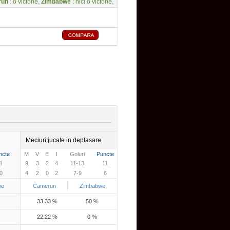
run
: o victorie,
Zimbabwe
: nici o victorie,
Meciuri jucate in deplasare
ncte
M
V
E
I
Goluri
Puncte
1
9
3
2
4
11-13
11
0
4
2
0
2
7-9
6
we
Camerun
Zimbabwe
33.33 %
50 %
22.22 %
0 %