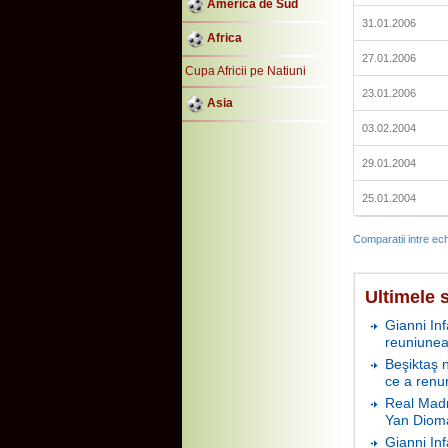
America de Sud
31.01.2006
Africa
27.01.2006
Cupa Africii pe Natiuni
23.01.2006
Asia
03.02.2004
29.01.2004
25.01.2004
Comparatii intre ech
Ultimele s
Gianni In
reuniunea
Beşiktaş 
ce a renu
Real Madr
Yan Diom
Gianni In