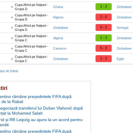
Cupa Africii pe Națiuni -
1 - 2
Ghana
Zimbabwe
Grupa D
Cupa Africii pe Națiuni -
2 - 0
Nigeria
Zimbabwe
Grupa D
Cupa Africii pe Națiuni -
0 - 2
Zimbabwe
Senegal
Grupa D
Cupa Africii pe Națiuni -
1 - 2
Algeria
Zimbabwe
Grupa C
Cupa Africii pe Națiuni -
5 - 3
Camerun
Zimbabwe
Grupa C
Cupa Africii pe Națiuni -
1 - 2
Zimbabwe
Egipt
Grupa C
ipe de fotbal
tiri
fantino rămâne președintele FIFA după
 de la Rabat
negociază transferul lui Dušan Vlahović după
nțat la Mohamed Salah
id și RB Leipzig au ajuns la un acord pentru
andé
fantino rămâne președintele FIFA după