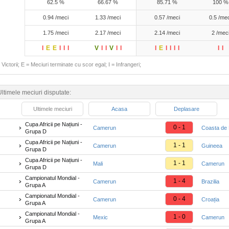
62.5 %
66.67 %
85.71 %
100 %
0.94 /meci
1.33 /meci
0.57 /meci
0.5 /me
1.75 /meci
2.17 /meci
2.14 /meci
2 /mec
I
E
E
I
I
I
V
I
I
V
I
I
I
E
I
I
I
I
I
I
Victorii; E = Meciuri terminate cu scor egal; I = Infrangeri;
Ultimele meciuri disputate:
Ultimele meciuri
Acasa
Deplasare
Cupa Africii pe Națiuni -
0 - 1
Camerun
Coasta de 
Grupa D
Cupa Africii pe Națiuni -
1 - 1
Camerun
Guineea
Grupa D
Cupa Africii pe Națiuni -
1 - 1
Mali
Camerun
Grupa D
Campionatul Mondial -
1 - 4
Camerun
Brazilia
Grupa A
Campionatul Mondial -
0 - 4
Camerun
Croația
Grupa A
Campionatul Mondial -
1 - 0
Mexic
Camerun
Grupa A