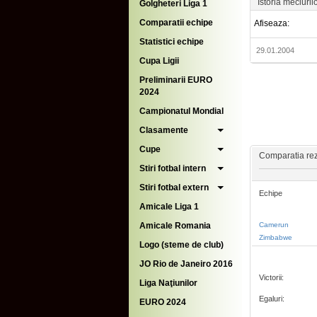
Istoria meciuril
Golgheteri Liga 1
Comparatii echipe
Afiseaza:
Statistici echipe
29.01.2004
Cupa Ligii
Preliminarii EURO
2024
Campionatul Mondial
Clasamente
Cupe
Comparatia rezu
Stiri fotbal intern
Stiri fotbal extern
Echipe
Amicale Liga 1
Amicale Romania
Camerun
Zimbabwe
Logo (steme de club)
JO Rio de Janeiro 2016
Victorii:
Liga Naţiunilor
Egaluri:
EURO 2024