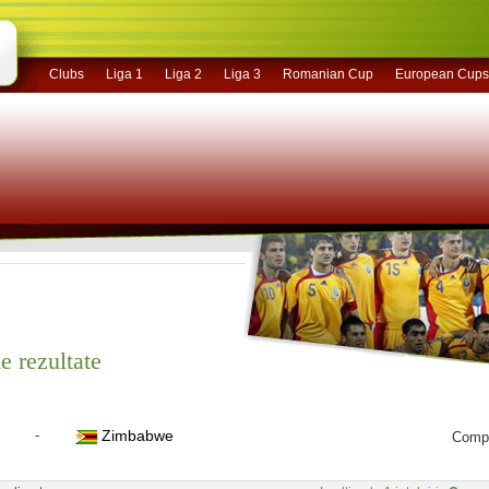
Clubs
Liga 1
Liga 2
Liga 3
Romanian Cup
European Cups
e rezultate
-
Zimbabwe
Compa