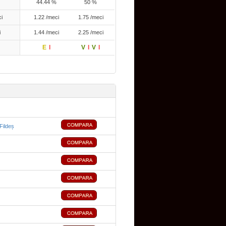
44.44 %
50 %
ci
1.22 /meci
1.75 /meci
i
1.44 /meci
2.25 /meci
E
I
V
I
V
I
Fildeș