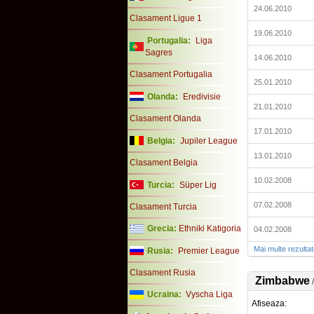
24.06.2010
Clasament Ligue 1
19.06.2010
Portugalia:
Liga
Sagres
14.06.2010
Clasament Portugalia
25.01.2010
Olanda:
Eredivisie
21.01.2010
Clasament Olanda
17.01.2010
Belgia:
Jupiler League
13.01.2010
Clasament Belgia
10.02.2008
Turcia:
Süper Lig
07.02.2008
Clasament Turcia
Grecia:
Ethniki Katigoria
04.02.2008
Mai multe rezulta
Rusia:
Premier League
Clasament Rusia
Zimbabwe
Ucraina:
Vyscha Liga
Afiseaza: