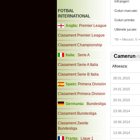
Infrangeri:
FOTBAL
Goluri marcate:
INTERNATIONAL
Goluri primite:
Anglia:
Premier League
Ultimele jucate:
Clasament Premier League
*M = Meciuri; V = 
Clasament Championship
Italia:
Serie A
Camerun
/
Clasament Serie A Italia
Afiseaza:
Clasament Serie B Italia
28.01.2015
Spain:
Primera División
24.01.2015
Clasament Primera Division
20.01.2015
Germania:
Bundesliga
23.06.2014
Clasament Bundesliga
19.06.2014
Clasament Zweite
Bundesliga
13.06.2014
Franta:
Ligue 1