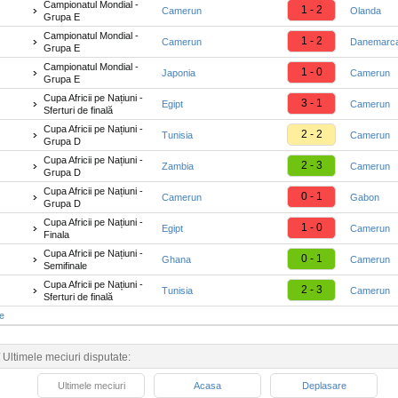
Campionatul Mondial -
1 - 2
Camerun
Olanda
Grupa E
Campionatul Mondial -
1 - 2
Camerun
Danemarc
Grupa E
Campionatul Mondial -
1 - 0
Japonia
Camerun
Grupa E
Cupa Africii pe Națiuni -
3 - 1
Egipt
Camerun
Sferturi de finală
Cupa Africii pe Națiuni -
2 - 2
Tunisia
Camerun
Grupa D
Cupa Africii pe Națiuni -
2 - 3
Zambia
Camerun
Grupa D
Cupa Africii pe Națiuni -
0 - 1
Camerun
Gabon
Grupa D
Cupa Africii pe Națiuni -
1 - 0
Egipt
Camerun
Finala
Cupa Africii pe Națiuni -
0 - 1
Ghana
Camerun
Semifinale
Cupa Africii pe Națiuni -
2 - 3
Tunisia
Camerun
Sferturi de finală
te
/
Ultimele meciuri disputate:
Ultimele meciuri
Acasa
Deplasare