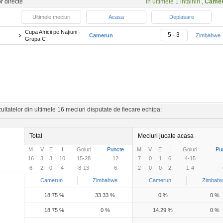
or directe
In ultimele 1 intalniri ,
Came
Ultimele meciuri
Acasa
Deplasare
Cupa Africii pe Națiuni -
5 - 3
Camerun
Zimbabwe
Grupa C
ltatelor din ultimele 16 meciuri disputate de fiecare echipa:
Total
Meciuri jucate acasa
M
V
E
I
Goluri
Puncte
M
V
E
I
Goluri
Pu
16
3
3
10
15-28
12
7
0
1
6
4-15
6
2
0
4
8-13
6
2
0
0
2
1-4
Camerun
Zimbabwe
Camerun
Zimbab
18.75 %
33.33 %
0 %
0 %
18.75 %
0 %
14.29 %
0 %