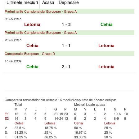
Ultimele meciuri
Acasa
Deplasare
Preliminariile Campionatului European - Grupa A
06.09.2015
Letonia
1 - 2
Cehia
Preliminariile Campionatului European - Grupa A
28.03.2015
Cehia
1 - 1
Letonia
Campionatul European - Grupa D
15.06.2004
Cehia
2 - 1
Letonia
Comparatia rezultatelor din ultimele 16 meciuri disputate de fiecare echipa:
Total
Meciuri jucate acasa
M
V
E
I
G
P
M
V
E
I
G
P
E1
16
6
5
5
21-15
23
6
3
1
2
10-6
10
E2
16
3
4
9
14-24
13
8
2
2
4
6-9
8
Cehia
Letonia
Cehia
Letonia
V:
37.5 %
18.75 %
50 %
25 %
E:
31.25 %
25 %
16.67 %
25 %
I:
31.25 %
56.25 %
33.33 %
50 %