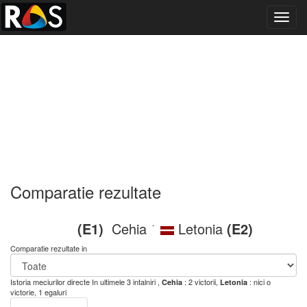
Toggl
navig
Comparatie rezultate
(E1)
Cehia
Letonia
(E2)
-
Comparatie rezultate in
Istoria meciurilor directe
In ultimele 3 intalniri ,
: 2 victorii,
: nici o
Cehia
Letonia
victorie, 1 egaluri