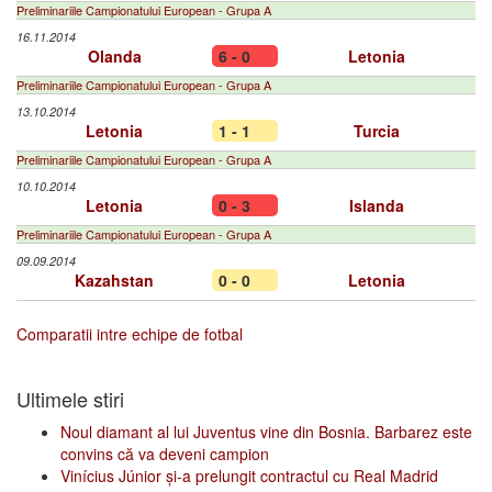
Preliminariile Campionatului European - Grupa A
16.11.2014
Olanda
6 - 0
Letonia
Preliminariile Campionatului European - Grupa A
13.10.2014
Letonia
1 - 1
Turcia
Preliminariile Campionatului European - Grupa A
10.10.2014
Letonia
0 - 3
Islanda
Preliminariile Campionatului European - Grupa A
09.09.2014
Kazahstan
0 - 0
Letonia
Comparatii intre echipe de fotbal
Ultimele stiri
Noul diamant al lui Juventus vine din Bosnia. Barbarez este
convins că va deveni campion
Vinícius Júnior și-a prelungit contractul cu Real Madrid