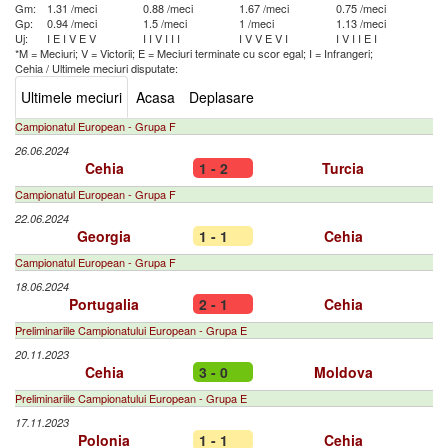
Gm:
1.31 /meci
0.88 /meci
1.67 /meci
0.75 /meci
Gp:
0.94 /meci
1.5 /meci
1 /meci
1.13 /meci
Uj:
I
E
I
V
E
V
I
I
V
I
I
I
I
V
V
E
V
I
I
V
I
I
E
I
*M = Meciuri; V = Victorii; E = Meciuri terminate cu scor egal; I = Infrangeri;
Cehia
/
Ultimele meciuri disputate:
Ultimele meciuri
Acasa
Deplasare
Campionatul European - Grupa F
26.06.2024
Cehia
1 - 2
Turcia
Campionatul European - Grupa F
22.06.2024
Georgia
1 - 1
Cehia
Campionatul European - Grupa F
18.06.2024
Portugalia
2 - 1
Cehia
Preliminariile Campionatului European - Grupa E
20.11.2023
Cehia
3 - 0
Moldova
Preliminariile Campionatului European - Grupa E
17.11.2023
Polonia
1 - 1
Cehia