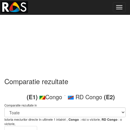
Toggl
navig
Comparatie rezultate
(E1)
Congo
RD Congo
(E2)
-
Comparatie rezultate in
Istoria meciurilor directe
In ultimele 1 intalniri ,
: nici o victorie,
: o
Congo
RD Congo
victorie,