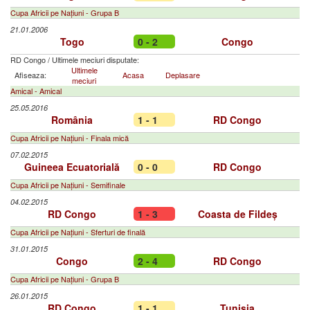
Cupa Africii pe Națiuni - Grupa B
21.01.2006
Togo
0 - 2
Congo
RD Congo
/
Ultimele meciuri disputate:
Ultimele
Afiseaza:
Acasa
Deplasare
meciuri
Amical - Amical
25.05.2016
România
1 - 1
RD Congo
Cupa Africii pe Națiuni - Finala mică
07.02.2015
Guineea Ecuatorială
0 - 0
RD Congo
Cupa Africii pe Națiuni - Semifinale
04.02.2015
RD Congo
1 - 3
Coasta de Fildeș
Cupa Africii pe Națiuni - Sferturi de finală
31.01.2015
Congo
2 - 4
RD Congo
Cupa Africii pe Națiuni - Grupa B
26.01.2015
RD Congo
1 - 1
Tunisia