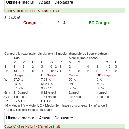
Ultimele meciuri
Acasa
Deplasare
Cupa Africii pe Națiuni - Sferturi de finală
31.01.2015
Congo
2 - 4
RD Congo
Comparatia rezultatelor din ultimele 16 meciuri disputate de fiecare echipa:
Total
Meciuri jucate acasa
M
V
E
I
G
P
M
V
E
I
G
P
E1
8
3
2
3
9-12
11
2
1
0
1
4-5
3
E2
13
1
8
4
12-17
11
4
0
2
2
4-7
2
Congo
RD Congo
Congo
RD Congo
V:
37.5 %
7.69 %
50 %
0 %
E:
25 %
61.54 %
0 %
50 %
I:
37.5 %
30.77 %
50 %
50 %
Gm:
1.13 /meci
0.92 /meci
2 /meci
1 /meci
Gp:
1.5 /meci
1.31 /meci
2.5 /meci
1.75 /meci
Uj:
I
V
V
E
I
I
E
E
I
V
E
E
I
V
I
E
E
I
*M = Meciuri; V = Victorii; E = Meciuri terminate cu scor egal; I = Infrangeri;
Congo
/
Ultimele meciuri disputate:
Ultimele meciuri
Acasa
Deplasare
Cupa Africii pe Națiuni - Sferturi de finală