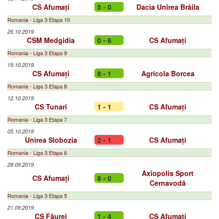
CS Afumați
5 - 0
Dacia Unirea Brăila
Romania - Liga 3 Etapa 10
26.10.2019
CSM Medgidia
0 - 6
CS Afumați
Romania - Liga 3 Etapa 9
19.10.2019
CS Afumați
8 - 1
Agricola Borcea
Romania - Liga 3 Etapa 8
12.10.2019
CS Tunari
1 - 1
CS Afumați
Romania - Liga 3 Etapa 7
05.10.2019
Unirea Slobozia
2 - 1
CS Afumați
Romania - Liga 3 Etapa 6
28.09.2019
Axiopolis Sport
CS Afumați
8 - 0
Cernavodă
Romania - Liga 3 Etapa 5
21.09.2019
CS Făurei
1 - 4
CS Afumați