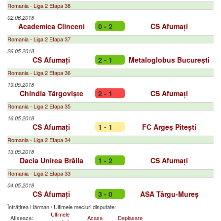
Romania - Liga 2 Etapa 38
02.06.2018
Academica Clinceni
0 - 2
CS Afumați
Romania - Liga 2 Etapa 37
26.05.2018
CS Afumați
2 - 1
Metaloglobus București
Romania - Liga 2 Etapa 36
19.05.2018
Chindia Târgoviște
2 - 1
CS Afumați
Romania - Liga 2 Etapa 35
16.05.2018
CS Afumați
1 - 1
FC Argeș Pitești
Romania - Liga 2 Etapa 34
13.05.2018
Dacia Unirea Brăila
1 - 2
CS Afumați
Romania - Liga 2 Etapa 33
04.05.2018
CS Afumați
3 - 0
ASA Târgu-Mureș
Înfrăţirea Hărman
/
Ultimele meciuri disputate:
Ultimele
Afiseaza:
Acasa
Deplasare