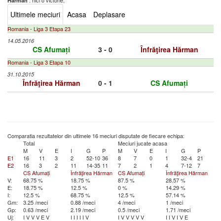
: nici o victorie,
Hărman
Ultimele meciuri
Acasa
Deplasare
Romania - Liga 3 Etapa 23
14.05.2016
CS Afumați
3 - 0
Înfrăţirea Hărman
Romania - Liga 3 Etapa 10
31.10.2015
Înfrăţirea Hărman
0 - 1
CS Afumați
Comparatia rezultatelor din ultimele 16 meciuri disputate de fiecare echipa:
Total
Meciuri jucate acasa
M
V
E
I
G
P
M
V
E
I
G
P
E1
16
11
3
2
52-10
36
8
7
0
1
32-4
21
E2
16
3
2
11
14-35
11
7
2
1
4
7-12
7
CS Afumați
Înfrăţirea Hărman
CS Afumați
Înfrăţirea Hărman
V:
68.75 %
18.75 %
87.5 %
28.57 %
E:
18.75 %
12.5 %
0 %
14.29 %
I:
12.5 %
68.75 %
12.5 %
57.14 %
Gm:
3.25 /meci
0.88 /meci
4 /meci
1 /meci
Gp:
0.63 /meci
2.19 /meci
0.5 /meci
1.71 /meci
Uj:
I
V
V
V
E
V
I
I
I
I
I
V
I
V
V
V
V
V
I
I
V
I
V
E