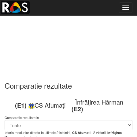
Toggl
navig
Comparatie rezultate
Înfrăţirea Hărman
(E1)
CS Afumați
-
(E2)
Comparatie rezultate in
Istoria meciurilor directe
In ultimele 2 intalniri ,
: 2 victorii,
CS Afumați
Înfrăţirea