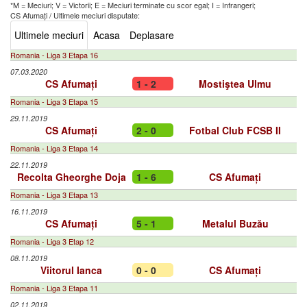
*M = Meciuri; V = Victorii; E = Meciuri terminate cu scor egal; I = Infrangeri;
CS Afumați
/
Ultimele meciuri disputate:
Ultimele meciuri
Acasa
Deplasare
Romania - Liga 3 Etapa 16
07.03.2020
CS Afumați
1 - 2
Mostiştea Ulmu
Romania - Liga 3 Etapa 15
29.11.2019
CS Afumați
2 - 0
Fotbal Club FCSB II
Romania - Liga 3 Etapa 14
22.11.2019
Recolta Gheorghe Doja
1 - 6
CS Afumați
Romania - Liga 3 Etapa 13
16.11.2019
CS Afumați
5 - 1
Metalul Buzău
Romania - Liga 3 Etap 12
08.11.2019
Viitorul Ianca
0 - 0
CS Afumați
Romania - Liga 3 Etapa 11
02.11.2019