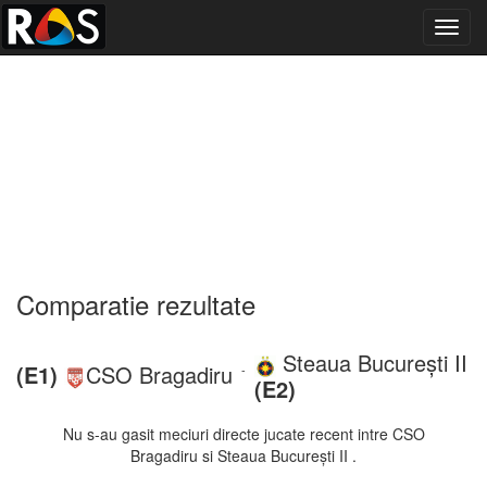
Toggl
navig
Comparatie rezultate
Steaua București II
(E1)
CSO Bragadiru
-
(E2)
Nu s-au gasit meciuri directe jucate recent intre CSO
Bragadiru si Steaua București II .