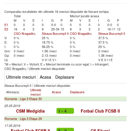
Comparatia rezultatelor din ultimele 16 meciuri disputate de fiecare echipa:
Total
Meciuri jucate acasa
M
V
E
I
G
P
M
V
E
I
G
P
E1
0
0
0
0
0-0
0
0
0
0
0
0-0
0
E2
16
4
3
9
25-34
15
8
3
3
2
16-11
12
CSO Bragadiru
Steaua București II
CSO Bragadiru
Steaua București II
V:
0 %
25 %
0 %
37.5 %
E:
0 %
18.75 %
0 %
37.5 %
I:
0 %
56.25 %
0 %
25 %
Gm:
0 /meci
1.56 /meci
0 /meci
2 /meci
Gp:
0 /meci
2.13 /meci
0 /meci
1.38 /meci
Uj:
V
V
I
E
V
I
V
E
V
I
I
E
*M = Meciuri; V = Victorii; E = Meciuri terminate cu scor egal; I = Infrangeri;
CSO Bragadiru
/
Ultimele meciuri disputate:
Ultimele meciuri
Acasa
Deplasare
Steaua București II
/
Ultimele meciuri disputate:
Ultimele
Afiseaza:
Acasa
Deplasare
meciuri
Romania - Liga 3 Etapa 30
25.05.2019
CSM Medgidia
1 - 4
Fotbal Club FCSB II
Romania - Liga 3 Etapa 29
17.05.2019
Fotbal Club FCSB II
5 - 2
CS Făurei