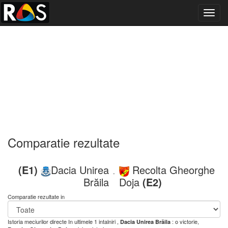
Toggl
navig
Comparatie rezultate
(E1)
Dacia Unirea
Recolta Gheorghe
-
Brăila
Doja
(E2)
Comparatie rezultate in
Istoria meciurilor directe
In ultimele 1 intalniri ,
: o victorie,
Dacia Unirea Brăila