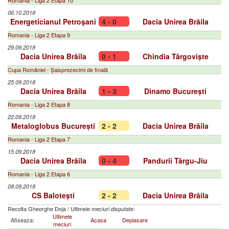
Romania - Liga 2 Etapa 10
06.10.2018
Energeticianul Petroşani
4 - 0
Dacia Unirea Brăila
Romania - Liga 2 Etapa 9
29.09.2018
Dacia Unirea Brăila
0 - 1
Chindia Târgoviște
Cupa României - Șaisprezecimi de finală
25.09.2018
Dacia Unirea Brăila
1 - 3
Dinamo București
Romania - Liga 2 Etapa 8
22.09.2018
Metaloglobus București
2 - 2
Dacia Unirea Brăila
Romania - Liga 2 Etapa 7
15.09.2018
Dacia Unirea Brăila
0 - 4
Pandurii Târgu-Jiu
Romania - Liga 2 Etapa 6
08.09.2018
CS Balotești
2 - 2
Dacia Unirea Brăila
Recolta Gheorghe Doja
/
Ultimele meciuri disputate:
Ultimele
Afiseaza:
Acasa
Deplasare
meciuri