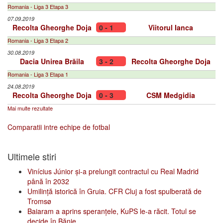
Romania - Liga 3 Etapa 3
07.09.2019
Recolta Gheorghe Doja
0 - 1
Viitorul Ianca
Romania - Liga 3 Etapa 2
30.08.2019
Dacia Unirea Brăila
3 - 2
Recolta Gheorghe Doja
Romania - Liga 3 Etapa 1
24.08.2019
Recolta Gheorghe Doja
0 - 3
CSM Medgidia
Mai multe rezultate
Comparatii intre echipe de fotbal
Ultimele stiri
Vinícius Júnior și-a prelungit contractul cu Real Madrid
până în 2032
Umilință istorică în Gruia. CFR Cluj a fost spulberată de
Tromsø
Baiaram a aprins speranțele, KuPS le-a răcit. Totul se
decide în Bănie