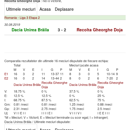
: nici o victorie,
Recolta Gheorghe Doja
Ultimele meciuri
Acasa
Deplasare
Romania - Liga 3 Etapa 2
30.08.2019
Dacia Unirea Brăila
3 - 2
Recolta Gheorghe Doja
Comparatia rezultatelor din ultimele 16 meciuri disputate de fiecare echipa:
Total
Meciuri jucate acasa
M
V
E
I
G
P
M
V
E
I
G
P
E1
16
3
2
11
13-37
11
8
3
0
5
10-14
9
E2
16
0
2
14
13-44
2
8
0
2
6
7-20
2
Recolta Gheorghe
Recolta Gheorghe
Dacia Unirea Brăila
Dacia Unirea Brăila
Doja
Doja
V:
18.75 %
0 %
37.5 %
0 %
E:
12.5 %
12.5 %
0 %
25 %
I:
68.75 %
87.5 %
62.5 %
75 %
Gm:
0.81 /meci
0.81 /meci
1.25 /meci
0.88 /meci
Gp:
2.31 /meci
2.75 /meci
1.75 /meci
2.5 /meci
Uj:
V
I
I
E
I
I
I
I
I
I
E
I
V
I
I
I
V
I
I
E
E
I
I
I
*M = Meciuri; V = Victorii; E = Meciuri terminate cu scor egal; I = Infrangeri;
Dacia Unirea Brăila
/
Ultimele meciuri disputate: