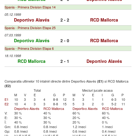
Spania - Primera Division Etapa 14
05.12.1999
Deportivo Alavés
2 - 2
RCD Mallorca
Spania - Primera Division Etapa 25
07.03.1999
Deportivo Alavés
2 - 0
RCD Mallorca
Spania - Primera Division Etapa 6
18.10.1998
RCD Mallorca
2 - 1
Deportivo Alavés
Comparatia ultimelor 10 intalniri directe dintre Deportivo Alavés
si RCD Mallorca
(E1)
(E2)
Total
Meciuri jucate acasa
M
V
E
G
P
M
V
E
I
G
P
E1
10
3
3
4
8-8
12
5
3
1
1
6-3
10
E2
10
4
3
3
8-8
15
5
3
2
0
5-2
11
Deportivo Alavés
RCD Mallorca
Deportivo Alavés
RCD Mallorca
V:
30 %
40 %
60 %
60 %
E:
30 %
30 %
20 %
40 %
Î:
40 %
30 %
20 %
0 %
Gm:
0.8 /meci
0.8 /meci
1.2 /meci
1 /meci
Gp:
0.8 /meci
0.8 /meci
0.6 /meci
0.4 /meci
Uj:
V
I
E
V
E
E
I
V
E
I
E
E
V
V
E
I
V
V
E
E
V
V