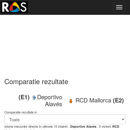
Toggl
navig
Comparatie rezultate
(E1)
Deportivo
RCD Mallorca
(E2)
-
Alavés
Comparatie rezultate in
Istoria meciurilor directe
In ultimele 10 intalniri ,
: 3 victorii,
Deportivo Alavés
RCD