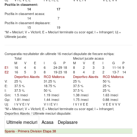
Pozitia in clasament:
14
17
Pozitia in clasament acasa:
14
7
Pozitia in clasament deplasare:
15
19
*M = Meciuri; V = Victorii; E = Meciuri terminate cu scor egal; I = Infrangeri; Uj =
Ultimele jucate;
Comparatia rezultatelor din ultimele 16 meciuri disputate de fiecare echipa:
Total
Meciuri jucate acasa
M
V
E
I
G
P
M
V
E
I
G
P
E1
16
4
6
6
24-29
18
8
2
3
3
11-14
9
E2
16
5
3
8
19-23
18
8
4
2
2
13-7
14
Deportivo Alavés
RCD Mallorca
Deportivo Alavés
RCD Mallorca
V:
25 %
31.25 %
25 %
50 %
E:
37.5 %
18.75 %
37.5 %
25 %
I:
37.5 %
50 %
37.5 %
25 %
Gm:
1.5 /meci
1.19 /meci
1.38 /meci
1.63 /meci
Gp:
1.81 /meci
1.44 /meci
1.75 /meci
0.88 /meci
Uj:
I
V
V
E
I
V
V
I
I
E
V
I
I
V
I
V
E
E
V
E
E
V
V
V
*M = Meciuri; V = Victorii; E = Meciuri terminate cu scor egal; I = Infrangeri;
Deportivo Alavés
/
Ultimele meciuri disputate:
Ultimele meciuri
Acasa
Deplasare
Spania - Primera Division Etapa 38