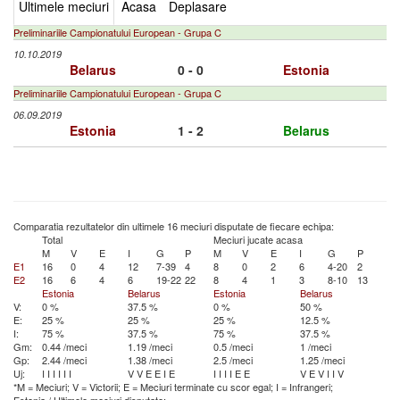
Ultimele meciuri
Acasa
Deplasare
Preliminariile Campionatului European - Grupa C
10.10.2019
Belarus
0 - 0
Estonia
Preliminariile Campionatului European - Grupa C
06.09.2019
Estonia
1 - 2
Belarus
Comparatia rezultatelor din ultimele 16 meciuri disputate de fiecare echipa:
Total
Meciuri jucate acasa
M
V
E
I
G
P
M
V
E
I
G
P
E1
16
0
4
12
7-39
4
8
0
2
6
4-20
2
E2
16
6
4
6
19-22
22
8
4
1
3
8-10
13
Estonia
Belarus
Estonia
Belarus
V:
0 %
37.5 %
0 %
50 %
E:
25 %
25 %
25 %
12.5 %
I:
75 %
37.5 %
75 %
37.5 %
Gm:
0.44 /meci
1.19 /meci
0.5 /meci
1 /meci
Gp:
2.44 /meci
1.38 /meci
2.5 /meci
1.25 /meci
Uj:
I
I
I
I
I
I
V
V
E
E
I
E
I
I
I
I
E
E
V
E
V
I
I
V
*M = Meciuri; V = Victorii; E = Meciuri terminate cu scor egal; I = Infrangeri;