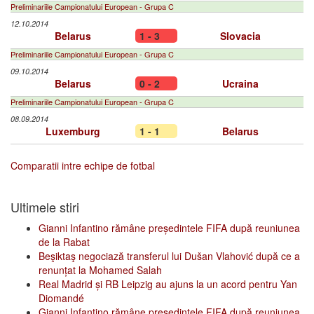
Preliminariile Campionatului European - Grupa C
12.10.2014
Belarus
1 - 3
Slovacia
Preliminariile Campionatului European - Grupa C
09.10.2014
Belarus
0 - 2
Ucraina
Preliminariile Campionatului European - Grupa C
08.09.2014
Luxemburg
1 - 1
Belarus
Comparatii intre echipe de fotbal
Ultimele stiri
Gianni Infantino rămâne președintele FIFA după reuniunea
de la Rabat
Beşiktaş negociază transferul lui Dušan Vlahović după ce a
renunțat la Mohamed Salah
Real Madrid și RB Leipzig au ajuns la un acord pentru Yan
Diomandé
Gianni Infantino rămâne președintele FIFA după reuniunea