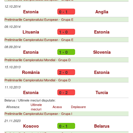
12.10.2014
Estonia
0 - 1
Anglia
Preliminariile Campionatului European - Grupa E
09.10.2014
Lituania
1 - 0
Estonia
Preliminariile Campionatului European - Grupa E
08.09.2014
Estonia
1 - 0
Slovenia
Preliminariile Campionatului Mondial - Grupa D
15.10.2013
România
2 - 0
Estonia
Preliminariile Campionatului Mondial - Grupa D
11.10.2013
Estonia
0 - 2
Turcia
Belarus
/
Ultimele meciuri disputate:
Ultimele
Afiseaza:
Acasa
Deplasare
meciuri
Preliminariile Campionatului European - Grupa I
21.11.2023
Kosovo
0 - 1
Belarus