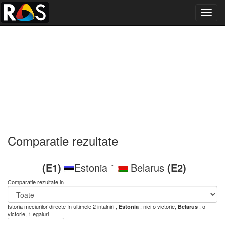
Toggl
navig
Comparatie rezultate
(E1)
Estonia
Belarus
(E2)
-
Comparatie rezultate in
Istoria meciurilor directe
In ultimele 2 intalniri ,
: nici o victorie,
: o
Estonia
Belarus
victorie, 1 egaluri