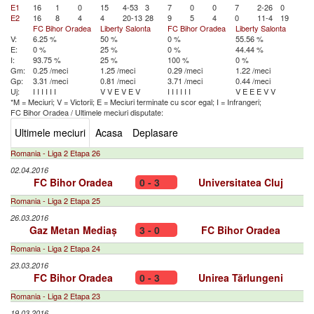
E1
16
1
0
15
4-53
3
7
0
0
7
2-26
0
E2
16
8
4
4
20-13
28
9
5
4
0
11-4
19
FC Bihor Oradea
Liberty Salonta
FC Bihor Oradea
Liberty Salonta
V:
6.25 %
50 %
0 %
55.56 %
E:
0 %
25 %
0 %
44.44 %
I:
93.75 %
25 %
100 %
0 %
Gm:
0.25 /meci
1.25 /meci
0.29 /meci
1.22 /meci
Gp:
3.31 /meci
0.81 /meci
3.71 /meci
0.44 /meci
Uj:
I
I
I
I
I
I
V
V
E
V
E
V
I
I
I
I
I
I
V
E
E
E
V
V
*M = Meciuri; V = Victorii; E = Meciuri terminate cu scor egal; I = Infrangeri;
FC Bihor Oradea
/
Ultimele meciuri disputate:
Ultimele meciuri
Acasa
Deplasare
Romania - Liga 2 Etapa 26
02.04.2016
FC Bihor Oradea
0 - 3
Universitatea Cluj
Romania - Liga 2 Etapa 25
26.03.2016
Gaz Metan Mediaș
3 - 0
FC Bihor Oradea
Romania - Liga 2 Etapa 24
23.03.2016
FC Bihor Oradea
0 - 3
Unirea Tărlungeni
Romania - Liga 2 Etapa 23
19.03.2016