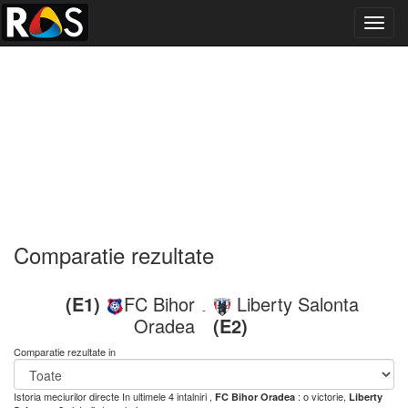
Toggl
navig
Comparatie rezultate
(E1)
FC Bihor
Liberty Salonta
-
Oradea
(E2)
Comparatie rezultate in
Istoria meciurilor directe
In ultimele 4 intalniri ,
: o victorie,
FC Bihor Oradea
Liberty