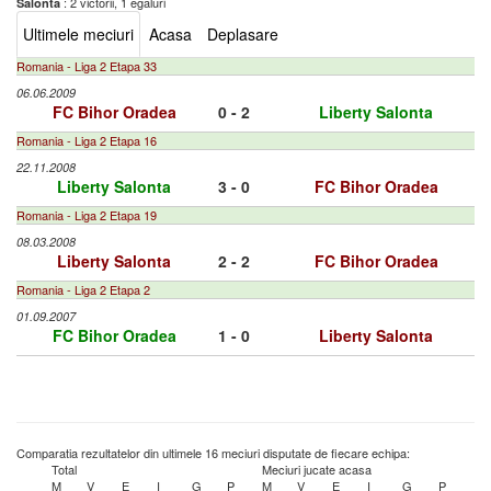
: 2 victorii, 1 egaluri
Salonta
Ultimele meciuri
Acasa
Deplasare
Romania - Liga 2 Etapa 33
06.06.2009
FC Bihor Oradea
0 - 2
Liberty Salonta
Romania - Liga 2 Etapa 16
22.11.2008
Liberty Salonta
3 - 0
FC Bihor Oradea
Romania - Liga 2 Etapa 19
08.03.2008
Liberty Salonta
2 - 2
FC Bihor Oradea
Romania - Liga 2 Etapa 2
01.09.2007
FC Bihor Oradea
1 - 0
Liberty Salonta
Comparatia rezultatelor din ultimele 16 meciuri disputate de fiecare echipa:
Total
Meciuri jucate acasa
M
V
E
I
G
P
M
V
E
I
G
P