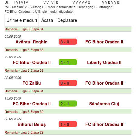
Uj:
I
V
I
V
I
V
V
V
I
V
I
E
V
V
V
V
V
E
V
V
E
V
V
E
*M = Meciuri; V = Victorii; E = Meciuri terminate cu scor egal; I = Infrangeri;
FC Bihor Oradea II
/
Ultimele meciuri disputate:
Ultimele meciuri
Acasa
Deplasare
Romania - Liga 3 Etapa 34
05.06.2009
Avântul Reghin
3 - 0
FC Bihor Oradea II
Romania - Liga 3 Etapa 33
29.05.2009
FC Bihor Oradea II
4 - 1
Liberty Oradea II
Romania - Liga 3 Etapa 32
22.05.2009
FC Zalău
3 - 0
FC Bihor Oradea II
Romania - Liga 3 Etapa 31
15.05.2009
FC Bihor Oradea II
2 - 1
Sănătatea Cluj
Romania - Liga 3 Etapa 30
08.05.2009
Bihorul Beiuș
1 - 0
FC Bihor Oradea II
Romania - Liga 3 Etapa 29