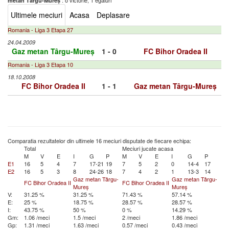
: o victorie, 1 egaluri
metan Târgu-Mureș
Ultimele meciuri
Acasa
Deplasare
Romania - Liga 3 Etapa 27
24.04.2009
Gaz metan Târgu-Mureș
1 - 0
FC Bihor Oradea II
Romania - Liga 3 Etapa 10
18.10.2008
FC Bihor Oradea II
1 - 1
Gaz metan Târgu-Mureș
Comparatia rezultatelor din ultimele 16 meciuri disputate de fiecare echipa:
Total
Meciuri jucate acasa
M
V
E
I
G
P
M
V
E
I
G
P
E1
16
5
4
7
17-21
19
7
5
2
0
14-4
17
E2
16
5
3
8
24-26
18
7
4
2
1
13-3
14
Gaz metan Târgu-
Gaz metan Târgu-
FC Bihor Oradea II
FC Bihor Oradea II
Mureș
Mureș
V:
31.25 %
31.25 %
71.43 %
57.14 %
E:
25 %
18.75 %
28.57 %
28.57 %
I:
43.75 %
50 %
0 %
14.29 %
Gm:
1.06 /meci
1.5 /meci
2 /meci
1.86 /meci
Gp:
1.31 /meci
1.63 /meci
0.57 /meci
0.43 /meci