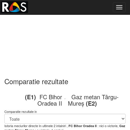
Toggl
navig
Comparatie rezultate
(E1)
FC Bihor
Gaz metan Târgu-
-
Oradea II
Mureș
(E2)
Comparatie rezultate in
Istoria meciurilor directe
In ultimele 2 intalniri ,
: nici o victorie,
FC Bihor Oradea II
Gaz