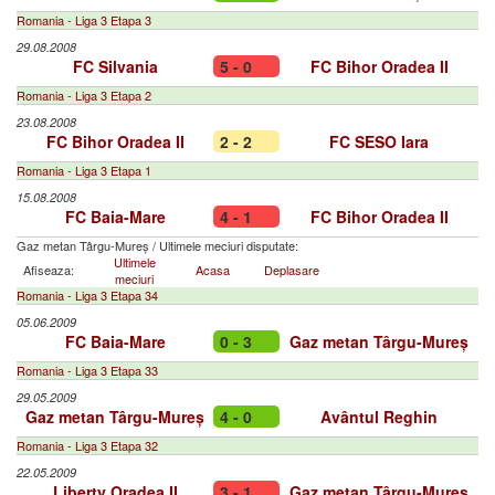
Romania - Liga 3 Etapa 3
29.08.2008
FC Silvania
5 - 0
FC Bihor Oradea II
Romania - Liga 3 Etapa 2
23.08.2008
FC Bihor Oradea II
2 - 2
FC SESO Iara
Romania - Liga 3 Etapa 1
15.08.2008
FC Baia-Mare
4 - 1
FC Bihor Oradea II
Gaz metan Târgu-Mureș
/
Ultimele meciuri disputate:
Ultimele
Afiseaza:
Acasa
Deplasare
meciuri
Romania - Liga 3 Etapa 34
05.06.2009
FC Baia-Mare
0 - 3
Gaz metan Târgu-Mureș
Romania - Liga 3 Etapa 33
29.05.2009
Gaz metan Târgu-Mureș
4 - 0
Avântul Reghin
Romania - Liga 3 Etapa 32
22.05.2009
Liberty Oradea II
3 - 1
Gaz metan Târgu-Mureș