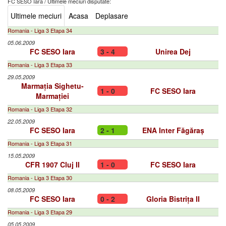
FC SESO Iara
/
Ultimele meciuri disputate:
Ultimele meciuri
Acasa
Deplasare
Romania - Liga 3 Etapa 34
05.06.2009
FC SESO Iara
3 - 4
Unirea Dej
Romania - Liga 3 Etapa 33
29.05.2009
Marmația Sighetu-
1 - 0
FC SESO Iara
Marmației
Romania - Liga 3 Etapa 32
22.05.2009
FC SESO Iara
2 - 1
ENA Inter Făgăraș
Romania - Liga 3 Etapa 31
15.05.2009
CFR 1907 Cluj II
1 - 0
FC SESO Iara
Romania - Liga 3 Etapa 30
08.05.2009
FC SESO Iara
0 - 2
Gloria Bistrița II
Romania - Liga 3 Etapa 29
05.05.2009