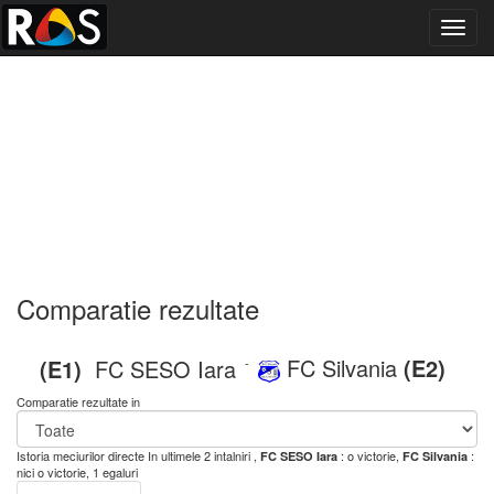
Toggl
navig
Comparatie rezultate
FC Silvania
(E2)
(E1)
FC SESO Iara
-
Comparatie rezultate in
Istoria meciurilor directe
In ultimele 2 intalniri ,
: o victorie,
:
FC SESO Iara
FC Silvania
nici o victorie, 1 egaluri