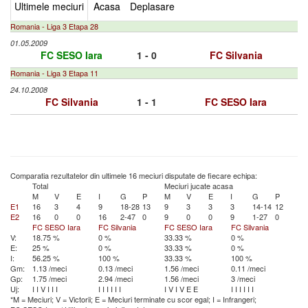
Ultimele meciuri
Acasa
Deplasare
Romania - Liga 3 Etapa 28
01.05.2009
FC SESO Iara
1 - 0
FC Silvania
Romania - Liga 3 Etapa 11
24.10.2008
FC Silvania
1 - 1
FC SESO Iara
Comparatia rezultatelor din ultimele 16 meciuri disputate de fiecare echipa:
Total
Meciuri jucate acasa
M
V
E
I
G
P
M
V
E
I
G
P
E1
16
3
4
9
18-28
13
9
3
3
3
14-14
12
E2
16
0
0
16
2-47
0
9
0
0
9
1-27
0
FC SESO Iara
FC Silvania
FC SESO Iara
FC Silvania
V:
18.75 %
0 %
33.33 %
0 %
E:
25 %
0 %
33.33 %
0 %
I:
56.25 %
100 %
33.33 %
100 %
Gm:
1.13 /meci
0.13 /meci
1.56 /meci
0.11 /meci
Gp:
1.75 /meci
2.94 /meci
1.56 /meci
3 /meci
Uj:
I
I
V
I
I
I
I
I
I
I
I
I
I
V
I
V
E
E
I
I
I
I
I
I
*M = Meciuri; V = Victorii; E = Meciuri terminate cu scor egal; I = Infrangeri;