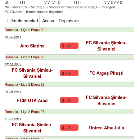
Uj:
I
I
I
I
I
I
V
V
I
V
I
E
I
I
I
I
I
I
V
V
E
V
V
E
*M = Meciuri; V = Victorii; E = Meciuri terminate cu scor egal; I = Infrangeri;
FC Silvania
/
Ultimele meciuri disputate:
Ultimele meciuri
Acasa
Deplasare
Romania - Liga 2 Etapa 30
04.06.2011
FC Silvania Șimleu-
Alro Slatina
3 - 0
Silvaniei
Romania - Liga 2 Etapa 29
27.05.2011
FC Silvania Șimleu-
0 - 3
FC Argeș Pitești
Silvaniei
Romania - Liga 2 Etapa 28
21.05.2011
FC Silvania Șimleu-
FCM UTA Arad
3 - 0
Silvaniei
Romania - Liga 2 Etapa 27
13.05.2011
FC Silvania Șimleu-
0 - 3
Unirea Alba-Iulia
Silvaniei
Romania - Liga 2 Etapa 26