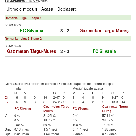
: nici o victorie,
Târgu-Mureș
Ultimele meciuri
Acasa
Deplasare
Romania - Liga 3 Etapa 19
06.03.2009
FC Silvania
3 - 2
Gaz metan Târgu-Mureș
Romania - Liga 3 Etapa 2
22.08.2008
Gaz metan Târgu-Mureș
2 - 3
FC Silvania
Comparatia rezultatelor din ultimele 16 meciuri disputate de fiecare echipa:
Total
Meciuri jucate acasa
M
V
E
I
G
P
M
V
E
I
G
P
E1
16
0
0
16
2-47
0
9
0
0
9
1-27
0
E2
16
5
3
8
24-26
18
7
4
2
1
13-3
14
Gaz metan Târgu-
Gaz metan Târgu-
FC Silvania
FC Silvania
Mureș
Mureș
V:
0 %
31.25 %
0 %
57.14 %
E:
0 %
18.75 %
0 %
28.57 %
I:
100 %
50 %
100 %
14.29 %
Gm:
0.13 /meci
1.5 /meci
0.11 /meci
1.86 /meci
Gp:
2.94 /meci
1.63 /meci
3 /meci
0.43 /meci