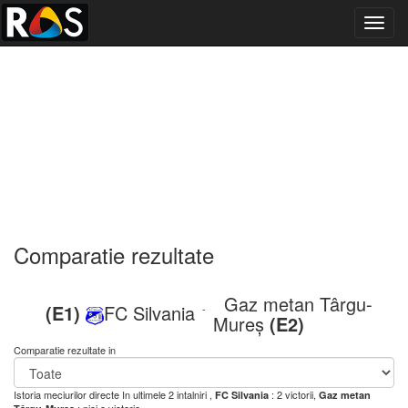
Toggl
navig
Comparatie rezultate
Gaz metan Târgu-
(E1)
FC Silvania
-
Mureș
(E2)
Comparatie rezultate in
Istoria meciurilor directe
In ultimele 2 intalniri ,
: 2 victorii,
FC Silvania
Gaz metan