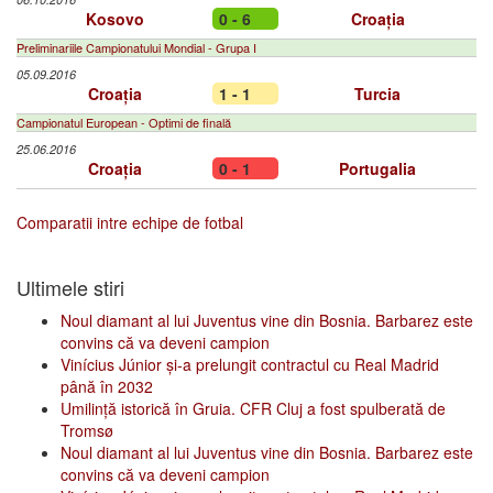
Kosovo
0 - 6
Croația
Preliminariile Campionatului Mondial - Grupa I
05.09.2016
Croația
1 - 1
Turcia
Campionatul European - Optimi de finală
25.06.2016
Croația
0 - 1
Portugalia
Comparatii intre echipe de fotbal
Ultimele stiri
Noul diamant al lui Juventus vine din Bosnia. Barbarez este
convins că va deveni campion
Vinícius Júnior și-a prelungit contractul cu Real Madrid
până în 2032
Umilință istorică în Gruia. CFR Cluj a fost spulberată de
Tromsø
Noul diamant al lui Juventus vine din Bosnia. Barbarez este
convins că va deveni campion