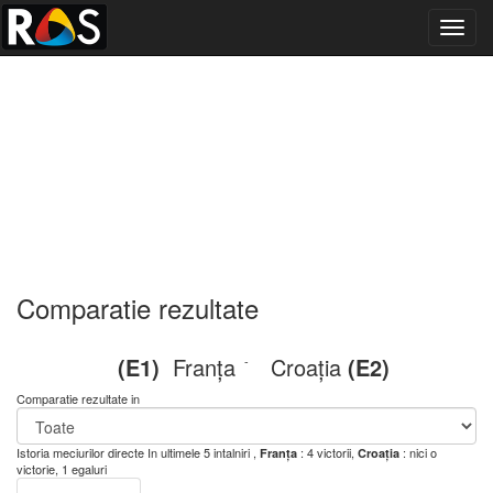
Toggl
navig
Comparatie rezultate
(E1)
Franța
Croația
(E2)
-
Comparatie rezultate in
Istoria meciurilor directe
In ultimele 5 intalniri ,
: 4 victorii,
: nici o
Franța
Croația
victorie, 1 egaluri