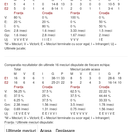
E1
5
4
1
0
14-8
13
3
3
0
0
10-5
9
E2
5
0
1
4
8-14
1
2
0
1
1
3-4
1
Franța
Croația
Franța
Croația
V:
80 %
0 %
100 %
0 %
E:
20 %
20 %
0 %
50 %
Î:
0 %
80 %
0 %
50 %
Gm:
2.8 /meci
1.6 /meci
3.33 /meci
1.5 /meci
Gp:
1.6 /meci
2.8 /meci
1.67 /meci
2 /meci
Uj:
V
V
V
E
V
I
I
I
E
I
V
V
V
I
E
*M = Meciuri; V = Victorii; E = Meciuri terminate cu scor egal; I = Infrangeri; Uj =
Ultimele jucate;
Comparatia rezultatelor din ultimele 16 meciuri disputate de fiecare echipa:
Total
Meciuri jucate acasa
M
V
E
I
G
P
M
V
E
I
G
P
E1
16
9
6
1
38-11
33
8
5
3
0
28-6
18
E2
16
6
4
6
25-21
22
9
2
4
3
16-14
10
Franța
Croația
Franța
Croația
V:
56.25 %
37.5 %
62.5 %
22.22 %
E:
37.5 %
25 %
37.5 %
44.44 %
I:
6.25 %
37.5 %
0 %
33.33 %
Gm:
2.38 /meci
1.56 /meci
3.5 /meci
1.78 /meci
Gp:
0.69 /meci
1.31 /meci
0.75 /meci
1.56 /meci
Uj:
I
E
V
E
E
V
E
E
I
V
V
I
V
E
V
V
V
V
E
E
V
I
V
E
*M = Meciuri; V = Victorii; E = Meciuri terminate cu scor egal; I = Infrangeri;
Franța
/
Ultimele meciuri disputate:
Ultimele meciuri
Acasa
Deplasare