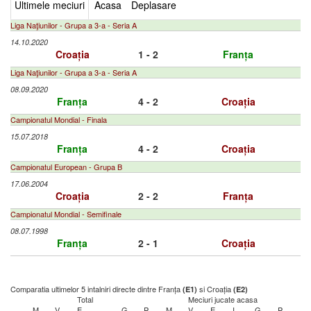
Ultimele meciuri
Acasa
Deplasare
Liga Naţiunilor - Grupa a 3-a - Seria A
14.10.2020
Croația
1 - 2
Franța
Liga Naţiunilor - Grupa a 3-a - Seria A
08.09.2020
Franța
4 - 2
Croația
Campionatul Mondial - Finala
15.07.2018
Franța
4 - 2
Croația
Campionatul European - Grupa B
17.06.2004
Croația
2 - 2
Franța
Campionatul Mondial - Semifinale
08.07.1998
Franța
2 - 1
Croația
Comparatia ultimelor 5 intalniri directe dintre Franța
si Croația
(E1)
(E2)
Total
Meciuri jucate acasa
M
V
E
G
P
M
V
E
I
G
P