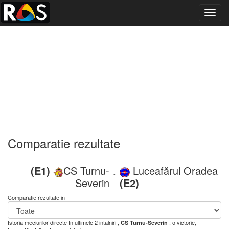
Toggl
navig
Comparatie rezultate
(E1)
CS Turnu-
Luceafărul Oradea
-
Severin
(E2)
Comparatie rezultate in
Istoria meciurilor directe
In ultimele 2 intalniri ,
: o victorie,
CS Turnu-Severin