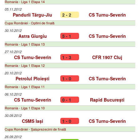
Romania - Liga 1 Etapa 14
05.11.2012
Pandurii Târgu-Jiu
2 - 2
CS Turnu-Severin
Cupa României - Optimi de finală
30.10.2012
Astra Giurgiu
5 - 1
CS Turnu-Severin
Romania - Liga 1 Etapa 13
27.10.2012
CS Turnu-Severin
1 - 3
CFR 1907 Cluj
Romania - Liga 1 Etapa 12
20.10.2012
Petrolul Ploiești
1 - 0
CS Turnu-Severin
Romania - Liga 1 Etapa 11
06.10.2012
CS Turnu-Severin
0 - 1
Rapid București
Romania - Liga 1 Etapa 10
30.09.2012
CSMS Iași
1 - 0
CS Turnu-Severin
Cupa României - Șaisprezecimi de finală
26.09.2012