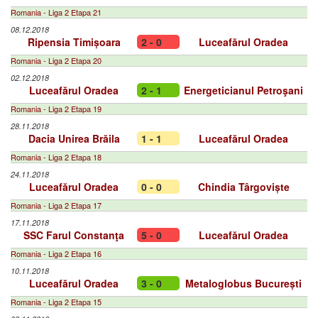
Romania - Liga 2 Etapa 21
08.12.2018
Ripensia Timișoara
2 - 0
Luceafărul Oradea
Romania - Liga 2 Etapa 20
02.12.2018
Luceafărul Oradea
2 - 1
Energeticianul Petroşani
Romania - Liga 2 Etapa 19
28.11.2018
Dacia Unirea Brăila
1 - 1
Luceafărul Oradea
Romania - Liga 2 Etapa 18
24.11.2018
Luceafărul Oradea
0 - 0
Chindia Târgoviște
Romania - Liga 2 Etapa 17
17.11.2018
SSC Farul Constanţa
5 - 0
Luceafărul Oradea
Romania - Liga 2 Etapa 16
10.11.2018
Luceafărul Oradea
3 - 0
Metaloglobus București
Romania - Liga 2 Etapa 15