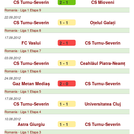
CS Turnu-Severin
2 - 1
CS Mioveni
Romania - Liga 1 Etapa 9
22.09.2012
CS Turnu-Severin
1 - 1
Oțelul Galați
Romania - Liga 1 Etapa 8
17.09.2012
FC Vaslui
2 - 1
CS Turnu-Severin
Romania - Liga 1 Etapa 7
03.09.2012
CS Turnu-Severin
1 - 1
Ceahlăul Piatra-Neamț
Romania - Liga 1 Etapa 6
24.08.2012
Gaz Metan Mediaș
2 - 0
CS Turnu-Severin
Romania - Liga 1 Etapa 5
17.08.2012
CS Turnu-Severin
1 - 1
Universitatea Cluj
Romania - Liga 1 Etapa 4
10.08.2012
Astra Giurgiu
1 - 1
CS Turnu-Severin
Romania - Liga 1 Etapa 3