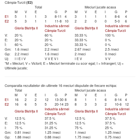
Câmpia-Turzii
(E2)
Total
Meciuri jucate acasa
M
V
E
G
P
M
V
E
I
G
P
E1
5
1
1
3
8-11
4
3
1
1
1
8-6
4
E2
5
3
1
1
11-8
10
2
2
0
0
5-0
6
Industria sârmei
Industria sârmei
Gloria Bistrița II
Gloria Bistrița II
Câmpia-Turzii
Câmpia-Turzii
V:
20 %
60 %
33.33 %
100 %
E:
20 %
20 %
33.33 %
0 %
Î:
60 %
20 %
33.33 %
0 %
Gm:
1.6 /meci
2.2 /meci
2.67 /meci
2.5 /meci
Gp:
2.2 /meci
1.6 /meci
2 /meci
0 /meci
Uj:
I
I
E
I
V
V
V
E
V
I
I
E
V
V
V
*M = Meciuri; V = Victorii; E = Meciuri terminate cu scor egal; I = Infrangeri; Uj =
Ultimele jucate;
Comparatia rezultatelor din ultimele 16 meciuri disputate de fiecare echipa:
Total
Meciuri jucate acasa
M
V
E
I
G
P
M
V
E
I
G
P
E1
16
2
2
12
13-30
8
8
1
1
6
8-14
4
E2
16
6
5
5
20-14
23
8
3
3
2
10-6
12
Industria sârmei
Industria sârmei
Gloria Bistrița II
Gloria Bistrița II
Câmpia-Turzii
Câmpia-Turzii
V:
12.5 %
37.5 %
12.5 %
37.5 %
E:
12.5 %
31.25 %
12.5 %
37.5 %
I:
75 %
31.25 %
75 %
25 %
Gm:
0.81 /meci
1.25 /meci
1 /meci
1.25 /meci
Gp:
1.88 /meci
0.88 /meci
1.75 /meci
0.75 /meci