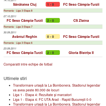
14.10.2011
Sănătatea Cluj
1 - 0
FC Seso Câmpia-Turzii
Romania - Liga 3 Etapa 8
07.10.2011
FC Seso Câmpia-Turzii
2 - 0
CS Zlatna
Romania - Liga 3 Etapa 7
30.09.2011
Avântul Reghin
0 - 0
FC Seso Câmpia-Turzii
Romania - Liga 3 Etapa 6
23.09.2011
FC Seso Câmpia-Turzii
2 - 0
Gloria Bistrița II
Comparatii intre echipe de fotbal
Ultimele stiri
Transformare uriașă la La Bombonera. Stadionul legendar
va avea peste 80.000 de locuri
Liga 1 - Etapa 4: Rezultate şi marcatori
Liga 1 - Etapa 4: FC UTA Arad - Rapid București 0-0
Transformare uriașă la La Bombonera. Stadionul legendar