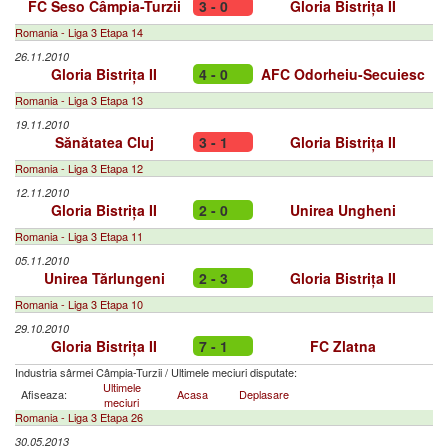
FC Seso Câmpia-Turzii
3 - 0
Gloria Bistrița II
Romania - Liga 3 Etapa 14
26.11.2010
Gloria Bistrița II
4 - 0
AFC Odorheiu-Secuiesc
Romania - Liga 3 Etapa 13
19.11.2010
Sănătatea Cluj
3 - 1
Gloria Bistrița II
Romania - Liga 3 Etapa 12
12.11.2010
Gloria Bistrița II
2 - 0
Unirea Ungheni
Romania - Liga 3 Etapa 11
05.11.2010
Unirea Tărlungeni
2 - 3
Gloria Bistrița II
Romania - Liga 3 Etapa 10
29.10.2010
Gloria Bistrița II
7 - 1
FC Zlatna
Industria sârmei Câmpia-Turzii
/
Ultimele meciuri disputate:
Ultimele
Afiseaza:
Acasa
Deplasare
meciuri
Romania - Liga 3 Etapa 26
30.05.2013