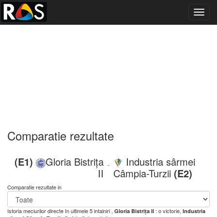
Toggl
navig
Comparatie rezultate
(E1)
Gloria Bistrița
Industria sârmei
-
II
Câmpia-Turzii
(E2)
Comparatie rezultate in
Istoria meciurilor directe
In ultimele 5 intalniri ,
: o victorie,
Gloria Bistrița II
Industria