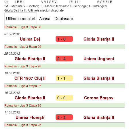
Uj:
I
I
E
E
I
I
V
V
I
V
E
V
I
E
I
I
I
I
V
V
E
E
I
E
*M = Meciuri; V = Victorii; E = Meciuri terminate cu scor egal; I = Infrangeri;
Gloria Bistrița II
/
Ultimele meciuri disputate:
Ultimele meciuri
Acasa
Deplasare
Romania - Liga 3 Etapa 30
01.06.2012
Unirea Dej
1 - 0
Gloria Bistrița II
Romania - Liga 3 Etapa 29
25.05.2012
Gloria Bistrița II
2 - 4
Unirea Ungheni
Romania - Liga 3 Etapa 28
18.05.2012
CFR 1907 Cluj II
1 - 1
Gloria Bistrița II
Romania - Liga 3 Etapa 27
15.05.2012
Gloria Bistrița II
0 - 0
Corona Brașov
Romania - Liga 3 Etapa 26
11.05.2012
Unirea Florești
5 - 2
Gloria Bistrița II
Romania - Liga 3 Etapa 25