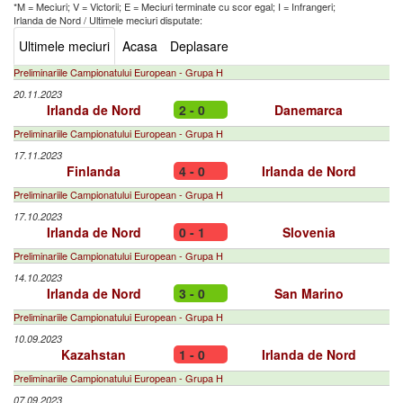
*M = Meciuri; V = Victorii; E = Meciuri terminate cu scor egal; I = Infrangeri;
Irlanda de Nord
/
Ultimele meciuri disputate:
Ultimele meciuri
Acasa
Deplasare
Preliminariile Campionatului European - Grupa H
20.11.2023
Irlanda de Nord
2 - 0
Danemarca
Preliminariile Campionatului European - Grupa H
17.11.2023
Finlanda
4 - 0
Irlanda de Nord
Preliminariile Campionatului European - Grupa H
17.10.2023
Irlanda de Nord
0 - 1
Slovenia
Preliminariile Campionatului European - Grupa H
14.10.2023
Irlanda de Nord
3 - 0
San Marino
Preliminariile Campionatului European - Grupa H
10.09.2023
Kazahstan
1 - 0
Irlanda de Nord
Preliminariile Campionatului European - Grupa H
07.09.2023