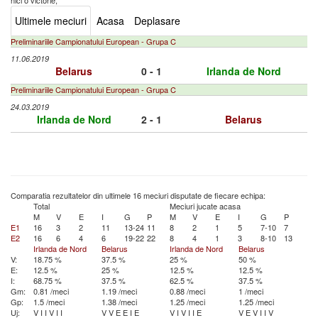
nici o victorie,
Ultimele meciuri
Acasa
Deplasare
Preliminariile Campionatului European - Grupa C
11.06.2019
Belarus
0 - 1
Irlanda de Nord
Preliminariile Campionatului European - Grupa C
24.03.2019
Irlanda de Nord
2 - 1
Belarus
Comparatia rezultatelor din ultimele 16 meciuri disputate de fiecare echipa:
Total
Meciuri jucate acasa
M
V
E
I
G
P
M
V
E
I
G
P
E1
16
3
2
11
13-24
11
8
2
1
5
7-10
7
E2
16
6
4
6
19-22
22
8
4
1
3
8-10
13
Irlanda de Nord
Belarus
Irlanda de Nord
Belarus
V:
18.75 %
37.5 %
25 %
50 %
E:
12.5 %
25 %
12.5 %
12.5 %
I:
68.75 %
37.5 %
62.5 %
37.5 %
Gm:
0.81 /meci
1.19 /meci
0.88 /meci
1 /meci
Gp:
1.5 /meci
1.38 /meci
1.25 /meci
1.25 /meci
Uj:
V
I
I
V
I
I
V
V
E
E
I
E
V
I
V
I
I
E
V
E
V
I
I
V