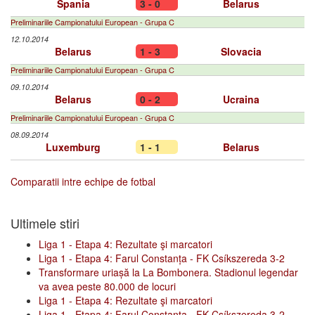
Spania
3 - 0
Belarus
Preliminariile Campionatului European - Grupa C
12.10.2014
Belarus
1 - 3
Slovacia
Preliminariile Campionatului European - Grupa C
09.10.2014
Belarus
0 - 2
Ucraina
Preliminariile Campionatului European - Grupa C
08.09.2014
Luxemburg
1 - 1
Belarus
Comparatii intre echipe de fotbal
Ultimele stiri
Liga 1 - Etapa 4: Rezultate şi marcatori
Liga 1 - Etapa 4: Farul Constanța - FK Csíkszereda 3-2
Transformare uriașă la La Bombonera. Stadionul legendar
va avea peste 80.000 de locuri
Liga 1 - Etapa 4: Rezultate şi marcatori
Liga 1 - Etapa 4: Farul Constanța - FK Csíkszereda 3-2