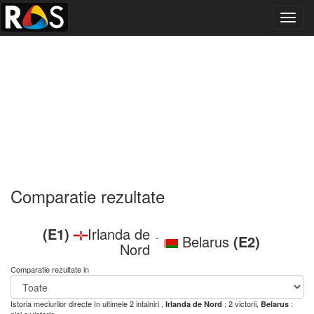
Toggl
navig
Comparatie rezultate
(E1)
Irlanda de
Belarus
(E2)
-
Nord
Comparatie rezultate in
Istoria meciurilor directe
In ultimele 2 intalniri ,
: 2 victorii,
:
Irlanda de Nord
Belarus