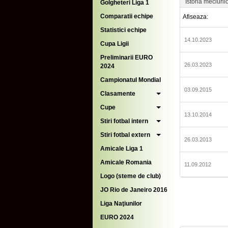
Istoria meciuril
Golgheteri Liga 1
Comparatii echipe
Afiseaza:
Statistici echipe
14.10.2023
Cupa Ligii
Preliminarii EURO
26.03.2023
2024
Campionatul Mondial
03.09.2015
Clasamente
Cupe
13.10.2014
Stiri fotbal intern
Stiri fotbal extern
26.03.2013
Amicale Liga 1
Amicale Romania
11.09.2012
Logo (steme de club)
JO Rio de Janeiro 2016
Liga Naţiunilor
EURO 2024