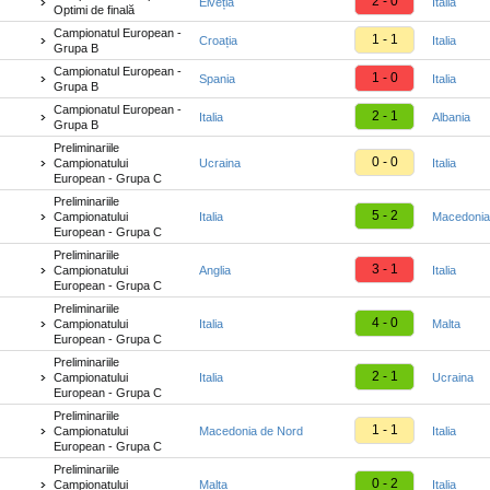
2 - 0
Elveția
Italia
Optimi de finală
Campionatul European -
1 - 1
Croația
Italia
Grupa B
Campionatul European -
1 - 0
Spania
Italia
Grupa B
Campionatul European -
2 - 1
Italia
Albania
Grupa B
Preliminariile
0 - 0
Campionatului
Ucraina
Italia
European - Grupa C
Preliminariile
5 - 2
Campionatului
Italia
Macedonia
European - Grupa C
Preliminariile
3 - 1
Campionatului
Anglia
Italia
European - Grupa C
Preliminariile
4 - 0
Campionatului
Italia
Malta
European - Grupa C
Preliminariile
2 - 1
Campionatului
Italia
Ucraina
European - Grupa C
Preliminariile
1 - 1
Campionatului
Macedonia de Nord
Italia
European - Grupa C
Preliminariile
0 - 2
Campionatului
Malta
Italia