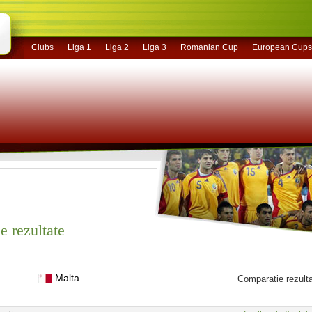
Clubs
Liga 1
Liga 2
Liga 3
Romanian Cup
European Cups
e rezultate
Malta
Comparatie rezult