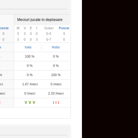
Meciuri jucate in deplasare
uncte
M
V
E
I
Goluri
Puncte
9
3
3
0
0
5-0
9
0
3
0
0
3
0-7
0
a
Italia
Malta
%
100 %
0 %
%
0 %
0 %
 %
0 %
100 %
ci
1.67 /meci
0 /meci
meci
0 /meci
2.33 /meci
I
V
V
V
I
I
I