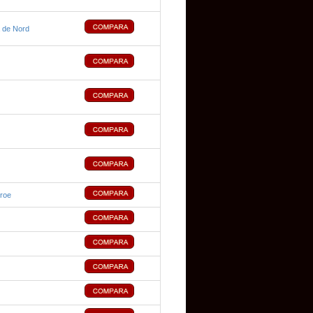
 de Nord
eroe