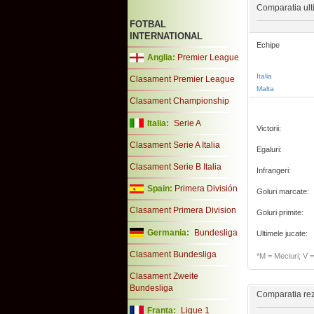
Comparatia ultim
FOTBAL
INTERNATIONAL
Echipe
Anglia:
Premier League
Italia
Clasament Premier League
Malta
Clasament Championship
Italia:
Serie A
Victorii:
Clasament Serie A Italia
Egaluri:
Clasament Serie B Italia
Infrangeri:
Spain:
Primera División
Goluri marcate:
Clasament Primera Division
Goluri primite:
Germania:
Bundesliga
Ultimele jucate:
Clasament Bundesliga
*M = Meciuri; V = 
Clasament Zweite
Bundesliga
Comparatia rezu
Franta:
Ligue 1