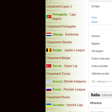
Clasament Ligue 1
Echipe
Portugalia:
Liga
Italia
Sagres
Malta
Clasament Portugalia
Olanda:
Eredivisie
Victorii:
Clasament Olanda
Egaluri:
Belgia:
Jupiler League
Infrangeri:
Clasament Belgia
Goluri marcate:
Turcia:
Süper Lig
Goluri primite:
Clasament Turcia
Ultimele jucate:
Grecia:
Ethniki Katigoria
*M = Meciuri; V = 
Rusia:
Premier League
Italia
/
Ultimel
Clasament Rusia
Afiseaza:
Ucraina:
Vyscha Liga