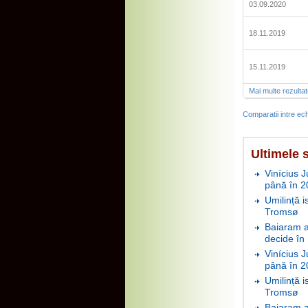
03.09.2020
18.11.2019
15.11.2019
Mai multe rezulta
Comparatii intre ech
Ultimele s
Vinícius J
până în 2
Umilință i
Tromsø
Baiaram a 
decide în
Vinícius J
până în 2
Umilință i
Tromsø
Baiaram a 