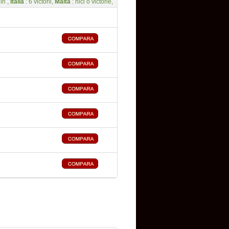
iri ,
Italia
: 6 victorii,
Malta
: nici o victorie,