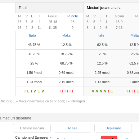
Total
Meciuri jucate acasa
M
V
E
I
Goluri
Puncte
M
V
E
I
Goluri
Pu
16
7
5
4
25-18
26
8
5
2
1
18-9
16
2
3
11
11-35
9
8
1
2
5
7-16
Italia
Malta
Italia
Malta
43.75 %
12.5 %
62.5 %
12.5 
31.25 %
18.75 %
25 %
25 %
25 %
68.75 %
12.5 %
62.5 
1.56 /meci
0.69 /meci
2.25 /meci
0.88 /m
1.13 /meci
2.19 /meci
1.13 /meci
2 /mec
I
E
I
V
E
V
I
I
I
I
I
I
V
V
V
V
I
E
I
I
I
I
E
Victorii; E = Meciuri terminate cu scor egal; I = Infrangeri;
e meciuri disputate:
Ultimele meciuri
Acasa
Deplasare
Campionatul European -