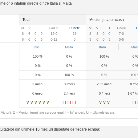
elor 6 intalniri directe dintre Italia si Malta
Total
Meciuri jucate acasa
M
V
E
Goluri
Puncte
M
V
E
I
Goluri
P
6
6
0
0
12-0
18
3
3
0
0
7-0
6
0
0
6
0-12
0
3
0
0
3
0-5
Italia
Malta
Italia
Malt
100 %
0 %
100 %
0 
0 %
0 %
0 %
0 
0 %
100 %
0 %
100
2 /meci
0 /meci
2.33 /meci
0 /me
0 /meci
2 /meci
0 /meci
1.67 /
V
V
V
V
V
V
I
I
I
I
I
I
V
V
V
I
I
Victorii; E = Meciuri terminate cu scor egal; I = Infrangeri; Uj = Ultimele jucate;
ltatelor din ultimele 16 meciuri disputate de fiecare echipa: