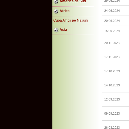
29.06.2024
America de Sud
Africa
24.06.2024
Cupa Africii pe Natiuni
20.06.2024
Asia
15.06.2024
20.11.2023
17.11.2023
17.10.2023
14.10.2023
12.09.2023
09.09.2023
26.03.2023