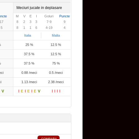
Meciuri jucate in deplasare
ncte
M
V
E
I
Goluri
Puncte
17
8
2
3
3
7-9
9
5
8
1
1
6
4-19
4
Italia
Malta
%
25 %
12.5 %
37.5 %
12.5 %
%
37.5 %
75 %
eci
0.88 /meci
0.5 /meci
i
1.13 /meci
2.38 /meci
V
I
E
I
E
I
E
V
I
I
I
I