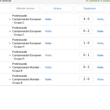
or directe
In ultimele 6 intaln
Ultimele meciuri
Acasa
Deplasare
Preliminariile
4 - 0
Campionatului European
Italia
Malta
- Grupa C
Preliminariile
0 - 2
Campionatului European
Malta
Italia
- Grupa C
Preliminariile
1 - 0
Campionatului European
Italia
Malta
- Grupa H
Preliminariile
0 - 1
Campionatului European
Malta
Italia
- Grupa H
Preliminariile
0 - 2
Campionatului Mondial -
Malta
Italia
Grupa B
Preliminariile
2 - 0
Campionatului Mondial -
Italia
Malta
Grupa B