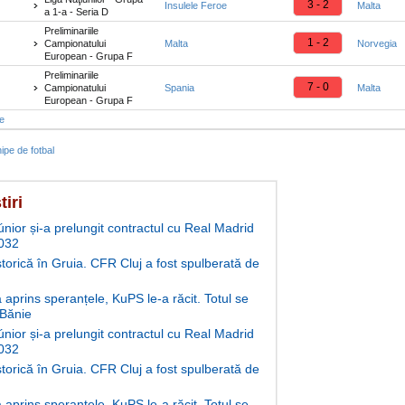
3 - 2
Insulele Feroe
Malta
a 1-a - Seria D
Preliminariile
1 - 2
Campionatului
Malta
Norvegia
European - Grupa F
Preliminariile
7 - 0
Campionatului
Spania
Malta
European - Grupa F
te
ipe de fotbal
tiri
únior și-a prelungit contractul cu Real Madrid
032
storică în Gruia. CFR Cluj a fost spulberată de
aprins speranțele, KuPS le-a răcit. Totul se
 Bănie
únior și-a prelungit contractul cu Real Madrid
032
storică în Gruia. CFR Cluj a fost spulberată de
aprins speranțele, KuPS le-a răcit. Totul se