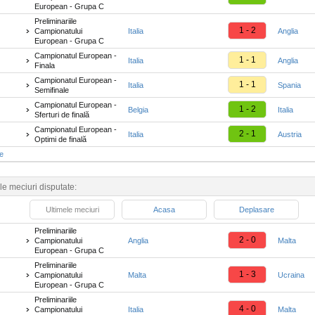
European - Grupa C
Preliminariile
1 - 2
Campionatului
Italia
Anglia
European - Grupa C
Campionatul European -
1 - 1
Italia
Anglia
Finala
Campionatul European -
1 - 1
Italia
Spania
Semifinale
Campionatul European -
1 - 2
Belgia
Italia
Sferturi de finală
Campionatul European -
2 - 1
Italia
Austria
Optimi de finală
te
le meciuri disputate:
Ultimele meciuri
Acasa
Deplasare
Preliminariile
2 - 0
Campionatului
Anglia
Malta
European - Grupa C
Preliminariile
1 - 3
Campionatului
Malta
Ucraina
European - Grupa C
Preliminariile
4 - 0
Campionatului
Italia
Malta