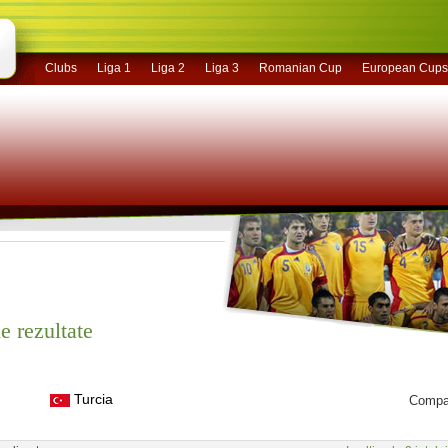
Clubs
Liga 1
Liga 2
Liga 3
Romanian Cup
European Cups
e rezultate
Turcia
Compar