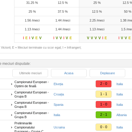
31.25 %
12.5 %
25 %
12.5 
25 %
37.5 %
12.5 %
50 %
1.56 /meci
1.44 /meci
2.25 /meci
1.38 /me
1.13 /meci
1.44 /meci
1.13 /meci
1.5 /me
I
E
I
V
E
V
I
V
V
I
V
E
V
V
V
V
I
E
I
V
V
E
Victorii; E = Meciuri terminate cu scor egal; I = Infrangeri;
e meciuri disputate:
Ultimele meciuri
Acasa
Deplasare
Campionatul European -
2 - 0
Elveția
Italia
Optimi de finală
Campionatul European -
1 - 1
Croația
Italia
Grupa B
Campionatul European -
1 - 0
Spania
Italia
Grupa B
Campionatul European -
2 - 1
Italia
Albania
Grupa B
Preliminariile
0 - 0
Campionatului
Ucraina
Italia
European - Grupa C