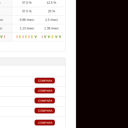
%
37.5 %
12.5 %
37.5 %
25 %
ci
0.88 /meci
1.5 /meci
ci
1.13 /meci
1.38 /meci
V
I
I
E
I
E
I
E
V
I
V
V
E
V
V