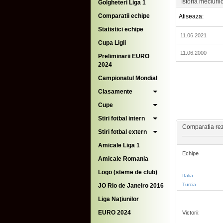
Istoria meciuril
Golgheteri Liga 1
Comparatii echipe
Afiseaza:
Statistici echipe
11.06.2021
Cupa Ligii
11.06.2000
Preliminarii EURO
2024
Campionatul Mondial
Clasamente
Cupe
Stiri fotbal intern
Comparatia rezu
Stiri fotbal extern
Amicale Liga 1
Echipe
Amicale Romania
Logo (steme de club)
Italia
Turcia
JO Rio de Janeiro 2016
Liga Naţiunilor
EURO 2024
Victorii: