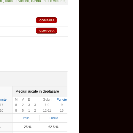
ri ,
Italia
: 2 victorii,
Turcia
: nici o victorie,
Meciuri jucate in deplasare
ncte
M
V
E
I
Goluri
Puncte
17
8
2
3
3
7-9
9
10
8
5
1
2
12-11
16
a
Italia
Turcia
%
25 %
62.5 %