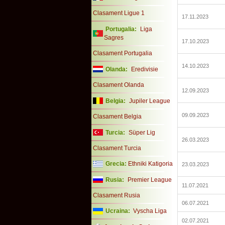
Clasament Ligue 1
17.11.2023
Portugalia:
Liga
Sagres
17.10.2023
Clasament Portugalia
14.10.2023
Olanda:
Eredivisie
Clasament Olanda
12.09.2023
Belgia:
Jupiler League
09.09.2023
Clasament Belgia
Turcia:
Süper Lig
26.03.2023
Clasament Turcia
Grecia:
Ethniki Katigoria
23.03.2023
Rusia:
Premier League
11.07.2021
Clasament Rusia
06.07.2021
Ucraina:
Vyscha Liga
02.07.2021