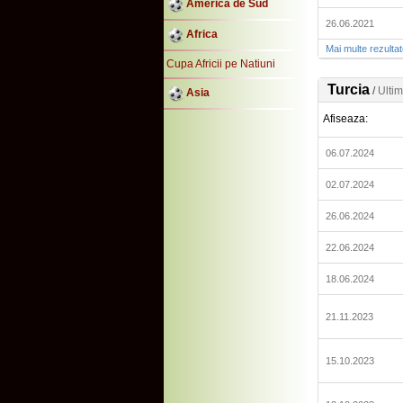
America de Sud
26.06.2021
Africa
Mai multe rezulta
Cupa Africii pe Natiuni
Turcia
/
Ultim
Asia
Afiseaza:
06.07.2024
02.07.2024
26.06.2024
22.06.2024
18.06.2024
21.11.2023
15.10.2023