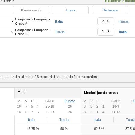
or directe
In ultimele 2 intalni
Ultimele meciuri
Acasa
Deplasare
Campionatul European -
3 - 0
Italia
Turcia
Grupa A
Campionatul European -
1 - 2
Turcia
Italia
Grupa B
ltatelor din ultimele 16 meciuri disputate de fiecare echipa:
Total
Meciuri jucate acasa
M
V
E
I
Goluri
Puncte
M
V
E
I
Goluri
Pu
16
7
5
4
25-18
26
8
5
2
1
18-9
16
8
2
6
23-23
26
8
3
1
4
11-12
Italia
Turcia
Italia
Turci
43.75 %
50 %
62.5 %
37.5 