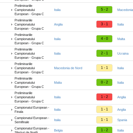
Preliminariile
5 - 2
Campionatului
Italia
Macedonia
European - Grupa C
Preliminariile
3 - 1
Campionatului
Anglia
Italia
European - Grupa C
Preliminariile
4 - 0
Campionatului
Italia
Malta
European - Grupa C
Preliminariile
2 - 1
Campionatului
Italia
Ucraina
European - Grupa C
Preliminariile
1 - 1
Campionatului
Macedonia de Nord
Italia
European - Grupa C
Preliminariile
0 - 2
Campionatului
Malta
Italia
European - Grupa C
Preliminariile
1 - 2
Campionatului
Italia
Anglia
European - Grupa C
Campionatul European -
1 - 1
Italia
Anglia
Finala
Campionatul European -
1 - 1
Italia
Spania
Semifinale
Campionatul European -
1 - 2
Belgia
Italia
Sferturi de finală