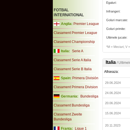
Egaluri:
FOTBAL
Infrangeri:
INTERNATIONAL
Goluri marcate:
Anglia:
Premier League
Goluri primite:
Clasament Premier League
Ultimele jucate:
Clasament Championship
*M = Meciuri; V = 
Italia:
Serie A
Clasament Serie A Italia
Italia
/
Ultimel
Clasament Serie B Italia
Afiseaza:
Spain:
Primera División
29.06.2024
Clasament Primera Division
24.06.2024
Germania:
Bundesliga
20.06.2024
Clasament Bundesliga
15.06.2024
Clasament Zweite
Bundesliga
20.11.2023
Franta:
Ligue 1