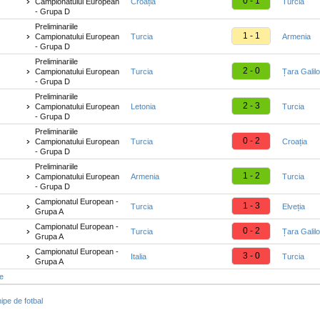
0 - 1
Campionatului European
Croația
Turcia
- Grupa D
Preliminariile
1 - 1
Campionatului European
Turcia
Armenia
- Grupa D
Preliminariile
2 - 0
Campionatului European
Turcia
Țara Galilo
- Grupa D
Preliminariile
2 - 3
Campionatului European
Letonia
Turcia
- Grupa D
Preliminariile
0 - 2
Campionatului European
Turcia
Croația
- Grupa D
Preliminariile
1 - 2
Campionatului European
Armenia
Turcia
- Grupa D
Campionatul European -
1 - 3
Turcia
Elveția
Grupa A
Campionatul European -
0 - 2
Turcia
Țara Galilo
Grupa A
Campionatul European -
3 - 0
Italia
Turcia
Grupa A
te
ipe de fotbal