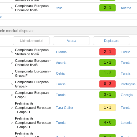
Campionatul European -
2 - 1
Italia
Austria
Optimi de finală
te
ele meciuri disputate:
Ultimele meciuri
Acasa
Deplasare
Campionatul European -
2 - 1
Olanda
Turcia
Sferturi de finală
Campionatul European -
1 - 2
Austria
Turcia
Optimi de finală
Campionatul European -
1 - 2
Cehia
Turcia
Grupa F
Campionatul European -
0 - 3
Turcia
Portugalia
Grupa F
Campionatul European -
3 - 1
Turcia
Georgia
Grupa F
Preliminariile
1 - 1
Campionatului European
Țara Galilor
Turcia
- Grupa D
Preliminariile
4 - 0
Campionatului European
Turcia
Letonia
- Grupa D
Preliminariile