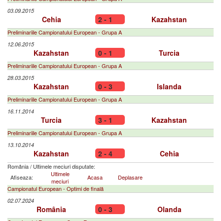
03.09.2015
Cehia
2 - 1
Kazahstan
Preliminariile Campionatului European - Grupa A
12.06.2015
Kazahstan
0 - 1
Turcia
Preliminariile Campionatului European - Grupa A
28.03.2015
Kazahstan
0 - 3
Islanda
Preliminariile Campionatului European - Grupa A
16.11.2014
Turcia
3 - 1
Kazahstan
Preliminariile Campionatului European - Grupa A
13.10.2014
Kazahstan
2 - 4
Cehia
România
/
Ultimele meciuri disputate:
Ultimele
Afiseaza:
Acasa
Deplasare
meciuri
Campionatul European - Optimi de finală
02.07.2024
România
0 - 3
Olanda