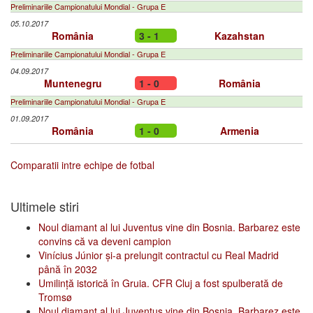
Preliminariile Campionatului Mondial - Grupa E
05.10.2017
România
3 - 1
Kazahstan
Preliminariile Campionatului Mondial - Grupa E
04.09.2017
Muntenegru
1 - 0
România
Preliminariile Campionatului Mondial - Grupa E
01.09.2017
România
1 - 0
Armenia
Comparatii intre echipe de fotbal
Ultimele stiri
Noul diamant al lui Juventus vine din Bosnia. Barbarez este
convins că va deveni campion
Vinícius Júnior și-a prelungit contractul cu Real Madrid
până în 2032
Umilință istorică în Gruia. CFR Cluj a fost spulberată de
Tromsø
Noul diamant al lui Juventus vine din Bosnia. Barbarez este