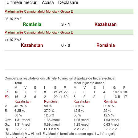
Ultimele meciuri
Acasa
Deplasare
Preliminariile Campionatului Mondial - Grupa E
05.10.2017
România
3 - 1
Kazahstan
Preliminariile Campionatului Mondial - Grupa E
11.10.2016
Kazahstan
0 - 0
România
Comparatia rezultatelor din ultimele 16 meciuri disputate de fiecare echipa:
Total
Meciuri jucate acasa
M
V
E
I
G
P
M
V
E
I
G
P
E1
16
7
1
8
21-21
22
8
3
1
4
10-10
10
E2
16
8
6
2
22-11
30
8
5
2
1
13-5
17
Kazahstan
România
Kazahstan
România
V:
43.75 %
50 %
37.5 %
62.5 %
E:
6.25 %
37.5 %
12.5 %
25 %
I:
50 %
12.5 %
50 %
12.5 %
Gm:
1.31 /meci
1.38 /meci
1.25 /meci
1.63 /meci
Gp:
1.31 /meci
0.69 /meci
1.25 /meci
0.63 /meci
Uj:
I
V
V
I
V
I
I
E
I
V
V
V
V
V
I
V
I
I
I
V
V
V
V
E
*M = Meciuri; V = Victorii; E = Meciuri terminate cu scor egal; I = Infrangeri;