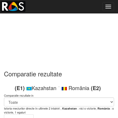
Toggl
navig
Comparatie rezultate
(E1)
Kazahstan
România
(E2)
-
Comparatie rezultate in
Istoria meciurilor directe
In ultimele 2 intalniri ,
: nici o victorie,
: o
Kazahstan
România
victorie, 1 egaluri