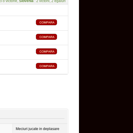
ci o victorie,
Slovenia
: 2 victorii, 2 egaluri
Meciuri jucate in deplasare