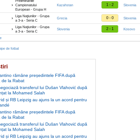
Preliminariile
1 - 2
Campionatului
Kazahstan
Slovenia
European - Grupa H
Liga Naţiunilor - Grupa
0 - 0
Grecia
Slovenia
a 3-a - Seria C
Liga Naţiunilor - Grupa
2 - 1
Slovenia
Kosovo
a 3-a - Seria C
te
ipe de fotbal
tiri
fantino rămâne președintele FIFA după
 de la Rabat
negociază transferul lui Dušan Vlahović după
nțat la Mohamed Salah
id și RB Leipzig au ajuns la un acord pentru
andé
fantino rămâne președintele FIFA după
 de la Rabat
negociază transferul lui Dušan Vlahović după
nțat la Mohamed Salah
id și RB Leipzig au ajuns la un acord pentru