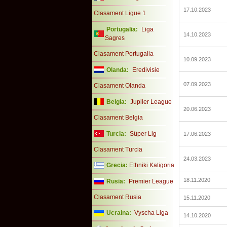
17.10.2023
Clasament Ligue 1
Portugalia:
Liga
14.10.2023
Sagres
Clasament Portugalia
10.09.2023
Olanda:
Eredivisie
07.09.2023
Clasament Olanda
Belgia:
Jupiler League
20.06.2023
Clasament Belgia
Turcia:
Süper Lig
17.06.2023
Clasament Turcia
24.03.2023
Grecia:
Ethniki Katigoria
18.11.2020
Rusia:
Premier League
Clasament Rusia
15.11.2020
Ucraina:
Vyscha Liga
14.10.2020