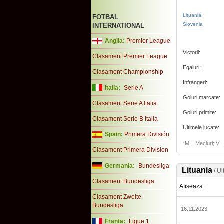
Lituania
FOTBAL
Slovenia
INTERNATIONAL
Anglia:
Premier League
Victorii:
Clasament Premier League
Egaluri:
Clasament Championship
Infrangeri:
Italia:
Serie A
Goluri marcate:
Clasament Serie A Italia
Goluri primite:
Clasament Serie B Italia
Ultimele jucate:
Spain:
Primera División
*M = Meciuri; V = 
Clasament Primera Division
Germania:
Bundesliga
Lituania
/
Ul
Clasament Bundesliga
Afiseaza:
Clasament Zweite
Bundesliga
16.11.2023
Franta:
Ligue 1