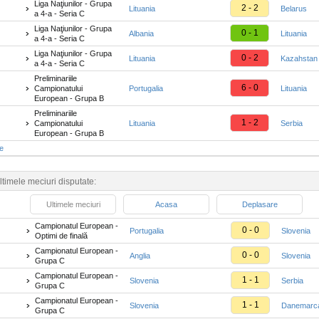
Liga Naţiunilor - Grupa
2 - 2
Lituania
Belarus
a 4-a - Seria C
Liga Naţiunilor - Grupa
0 - 1
Albania
Lituania
a 4-a - Seria C
Liga Naţiunilor - Grupa
0 - 2
Lituania
Kazahstan
a 4-a - Seria C
Preliminariile
6 - 0
Campionatului
Portugalia
Lituania
European - Grupa B
Preliminariile
1 - 2
Campionatului
Lituania
Serbia
European - Grupa B
te
ltimele meciuri disputate:
Ultimele meciuri
Acasa
Deplasare
Campionatul European -
0 - 0
Portugalia
Slovenia
Optimi de finală
Campionatul European -
0 - 0
Anglia
Slovenia
Grupa C
Campionatul European -
1 - 1
Slovenia
Serbia
Grupa C
Campionatul European -
1 - 1
Slovenia
Danemarc
Grupa C