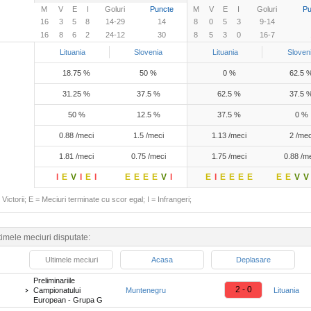
M
V
E
I
Goluri
Puncte
M
V
E
I
Goluri
Pu
16
3
5
8
14-29
14
8
0
5
3
9-14
16
8
6
2
24-12
30
8
5
3
0
16-7
Lituania
Slovenia
Lituania
Sloven
18.75 %
50 %
0 %
62.5 
31.25 %
37.5 %
62.5 %
37.5 
50 %
12.5 %
37.5 %
0 %
0.88 /meci
1.5 /meci
1.13 /meci
2 /mec
1.81 /meci
0.75 /meci
1.75 /meci
0.88 /m
I
E
V
I
E
I
E
E
E
E
V
I
E
I
E
E
E
E
E
E
V
V
Victorii; E = Meciuri terminate cu scor egal; I = Infrangeri;
timele meciuri disputate:
Ultimele meciuri
Acasa
Deplasare
Preliminariile
2 - 0
Campionatului
Muntenegru
Lituania
European - Grupa G