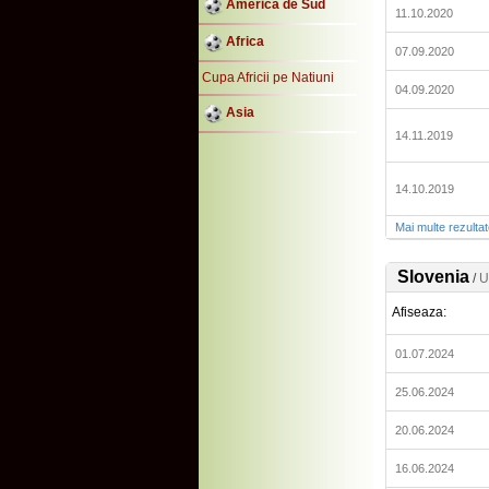
America de Sud
11.10.2020
Africa
07.09.2020
Cupa Africii pe Natiuni
04.09.2020
Asia
14.11.2019
14.10.2019
Mai multe rezulta
Slovenia
/
U
Afiseaza:
01.07.2024
25.06.2024
20.06.2024
16.06.2024