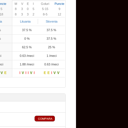
ncte
M
V
E
I
Goluri
Puncte
5
8
3
0
5
5-15
9
18
8
3
3
2
8-5
12
ia
Lituania
Slovenia
%
37.5 %
37.5 %
%
0 %
37.5 %
62.5 %
25 %
i
0.63 /meci
1 /meci
eci
1.88 /meci
0.63 /meci
V
E
I
V
I
I
V
I
E
E
I
V
V