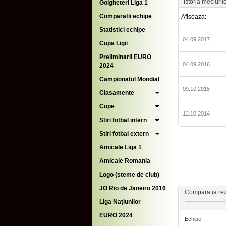
Istoria meciuril
Golgheteri Liga 1
Comparatii echipe
Afiseaza:
Statistici echipe
04.09.2017
Cupa Ligii
Preliminarii EURO
04.09.2016
2024
Campionatul Mondial
09.10.2015
Clasamente
Cupe
12.10.2014
Stiri fotbal intern
Stiri fotbal extern
Amicale Liga 1
Amicale Romania
Logo (steme de club)
JO Rio de Janeiro 2016
Comparatia rezu
Liga Naţiunilor
EURO 2024
Echipe