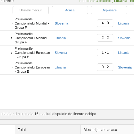
or directe
In ultimele 4 intalniri ,
Lituania
: ni
Ultimele meciuri
Acasa
Deplasare
Preliminariile
4 - 0
Campionatului Mondial -
Slovenia
Lituania
Grupa F
Preliminariile
2 - 2
Campionatului Mondial -
Lituania
Slovenia
Grupa F
Preliminariile
1 - 1
Campionatului European
Slovenia
Lituania
- Grupa E
Preliminariile
0 - 2
Campionatului European
Lituania
Slovenia
- Grupa E
ltatelor din ultimele 16 meciuri disputate de fiecare echipa:
Total
Meciuri jucate acasa