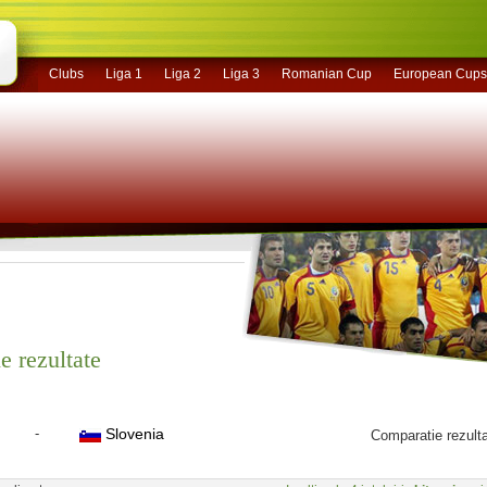
Clubs
Liga 1
Liga 2
Liga 3
Romanian Cup
European Cups
e rezultate
-
Slovenia
Comparatie rezult