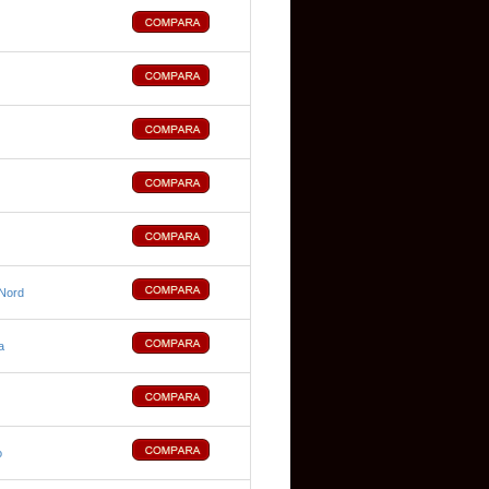
 Nord
a
o