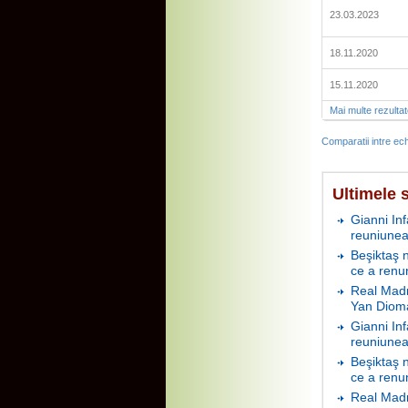
23.03.2023
18.11.2020
15.11.2020
Mai multe rezulta
Comparatii intre ech
Ultimele s
Gianni In
reuniunea
Beşiktaş 
ce a renu
Real Madr
Yan Diom
Gianni In
reuniunea
Beşiktaş 
ce a renu
Real Madr