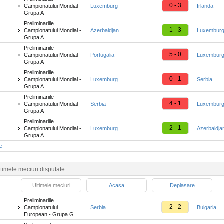
0 - 3
Campionatului Mondial -
Luxemburg
Irlanda
Grupa A
Preliminariile
1 - 3
Campionatului Mondial -
Azerbaidjan
Luxembur
Grupa A
Preliminariile
5 - 0
Campionatului Mondial -
Portugalia
Luxembur
Grupa A
Preliminariile
0 - 1
Campionatului Mondial -
Luxemburg
Serbia
Grupa A
Preliminariile
4 - 1
Campionatului Mondial -
Serbia
Luxembur
Grupa A
Preliminariile
2 - 1
Campionatului Mondial -
Luxemburg
Azerbaidja
Grupa A
te
timele meciuri disputate:
Ultimele meciuri
Acasa
Deplasare
Preliminariile
2 - 2
Campionatului
Serbia
Bulgaria
European - Grupa G