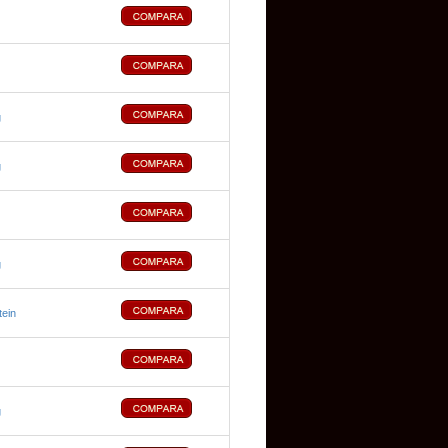
g
g
g
tein
g