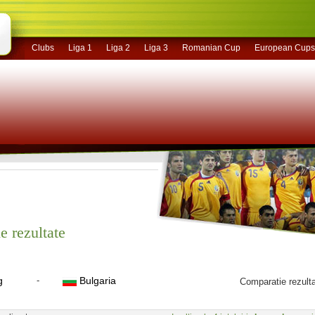
Clubs
Liga 1
Liga 2
Liga 3
Romanian Cup
European Cups
e rezultate
g
-
Bulgaria
Comparatie rezult