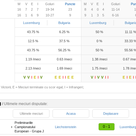
M
V
E
I
Goluri
Puncte
M
V
E
I
Goluri
Pun
16
7
2
7
19-34
23
8
4
0
4
11-14
1
16
1
6
9
10-27
9
9
1
3
5
6-16
Luxemburg
Bulgaria
Luxemburg
Bulgari
43.75 %
6.25 %
50 %
11.11 
12.5 %
37.5 %
0 %
33.33 
43.75 %
56.25 %
50 %
55.56 
1.19 /meci
0.63 /meci
1.38 /meci
0.67 /me
2.13 /meci
1.69 /meci
1.75 /meci
1.78 /me
V
V
I
E
I
V
E
E
I
I
E
E
V
I
V
V
I
I
E
I
E
I
Victorii; E = Meciuri terminate cu scor egal; I = Infrangeri;
g
/
Ultimele meciuri disputate:
Ultimele meciuri
Acasa
Deplasare
Preliminariile
0 - 1
Campionatului
Liechstenstein
Luxembur
European - Grupa J