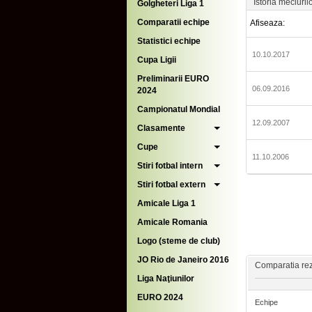
Istoria meciuril
Golgheteri Liga 1
Comparatii echipe
Afiseaza:
Statistici echipe
10.10.2017
Cupa Ligii
Preliminarii EURO
06.09.2016
2024
Campionatul Mondial
12.09.2007
Clasamente
Cupe
11.10.2006
Stiri fotbal intern
Stiri fotbal extern
Amicale Liga 1
Amicale Romania
Logo (steme de club)
JO Rio de Janeiro 2016
Comparatia rezu
Liga Naţiunilor
EURO 2024
Echipe