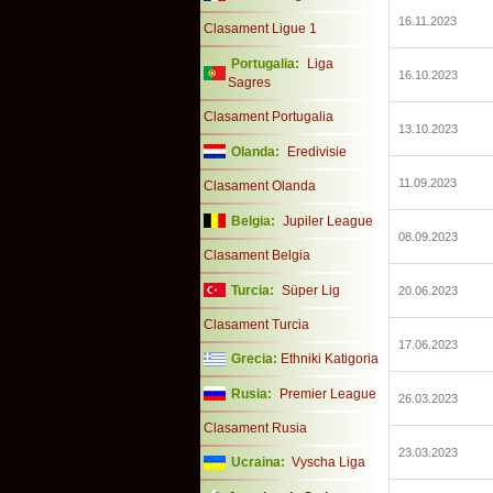
16.11.2023
Clasament Ligue 1
Portugalia:
Liga
16.10.2023
Sagres
Clasament Portugalia
13.10.2023
Olanda:
Eredivisie
11.09.2023
Clasament Olanda
Belgia:
Jupiler League
08.09.2023
Clasament Belgia
Turcia:
Süper Lig
20.06.2023
Clasament Turcia
17.06.2023
Grecia:
Ethniki Katigoria
Rusia:
Premier League
26.03.2023
Clasament Rusia
23.03.2023
Ucraina:
Vyscha Liga