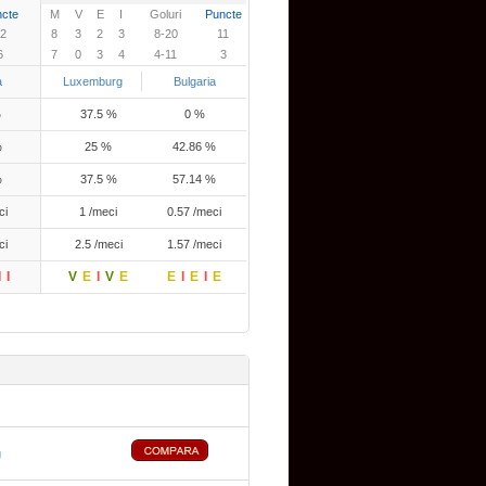
cte
M
V
E
I
Goluri
Puncte
2
8
3
2
3
8-20
11
6
7
0
3
4
4-11
3
a
Luxemburg
Bulgaria
%
37.5 %
0 %
%
25 %
42.86 %
%
37.5 %
57.14 %
ci
1 /meci
0.57 /meci
ci
2.5 /meci
1.57 /meci
I
I
V
E
I
V
E
E
I
E
I
E
g