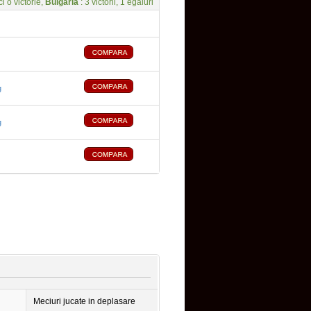
ci o victorie,
Bulgaria
: 3 victorii, 1 egaluri
g
g
Meciuri jucate in deplasare