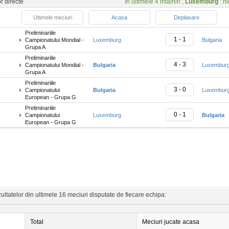
or directe
In ultimele 4 intalniri ,
Luxemburg
: ni
Ultimele meciuri
Acasa
Deplasare
Preliminariile
1 - 1
Campionatului Mondial -
Luxemburg
Bulgaria
Grupa A
Preliminariile
4 - 3
Campionatului Mondial -
Bulgaria
Luxembur
Grupa A
Preliminariile
3 - 0
Campionatului
Bulgaria
Luxembur
European - Grupa G
Preliminariile
0 - 1
Campionatului
Luxemburg
Bulgaria
European - Grupa G
ltatelor din ultimele 16 meciuri disputate de fiecare echipa:
Total
Meciuri jucate acasa