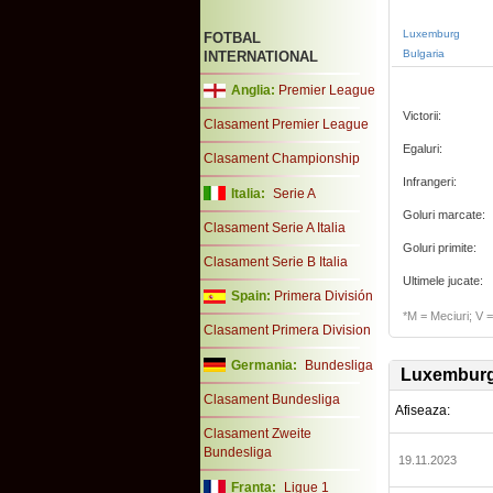
Luxemburg
FOTBAL
Bulgaria
INTERNATIONAL
Anglia:
Premier League
Victorii:
Clasament Premier League
Egaluri:
Clasament Championship
Infrangeri:
Italia:
Serie A
Goluri marcate:
Clasament Serie A Italia
Goluri primite:
Clasament Serie B Italia
Ultimele jucate:
Spain:
Primera División
*M = Meciuri; V = 
Clasament Primera Division
Germania:
Bundesliga
Luxembur
Clasament Bundesliga
Afiseaza:
Clasament Zweite
Bundesliga
19.11.2023
Franta:
Ligue 1