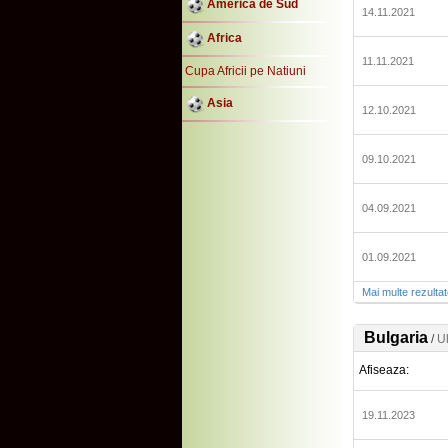
America de Sud
14.11.2021
Africa
11.11.2021
Cupa Africii pe Natiuni
Asia
12.10.2021
09.10.2021
04.09.2021
01.09.2021
Mai multe rezulta
Bulgaria
/
Ul
Afiseaza:
19.11.2023