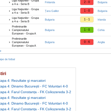
Liga Naţiunilor - Grupa
2 - 0
Finlanda
Bulgaria
a 4-a - Seria B
Liga Naţiunilor - Grupa
1 - 0
Țara Galilor
Bulgaria
a 4-a - Seria B
Liga Naţiunilor - Grupa
1 - 1
Bulgaria
Irlanda
a 4-a - Seria B
Preliminariile
1 - 0
Campionatului
Bulgaria
Cehia
European - Grupa A
Preliminariile
0 - 6
Campionatului
Bulgaria
Anglia
European - Grupa A
te
ipe de fotbal
tiri
tapa 4: Rezultate şi marcatori
Etapa 4: Dinamo București - FC Voluntari 4-0
Etapa 4: Farul Constanța - FK Csíkszereda 3-2
tapa 4: Rezultate şi marcatori
Etapa 4: Dinamo București - FC Voluntari 4-0
Etapa 4: Farul Constanța - FK Csíkszereda 3-2