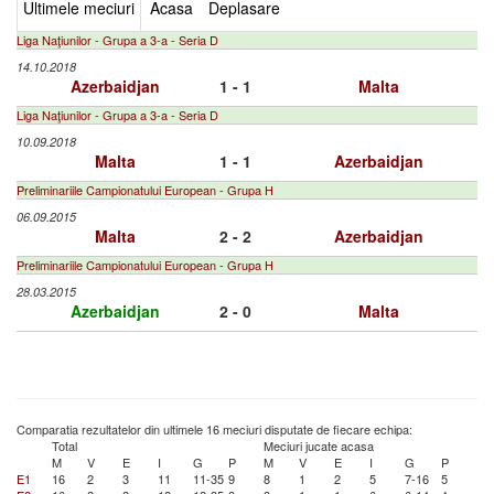
Ultimele meciuri
Acasa
Deplasare
Liga Naţiunilor - Grupa a 3-a - Seria D
14.10.2018
Azerbaidjan
1 - 1
Malta
Liga Naţiunilor - Grupa a 3-a - Seria D
10.09.2018
Malta
1 - 1
Azerbaidjan
Preliminariile Campionatului European - Grupa H
06.09.2015
Malta
2 - 2
Azerbaidjan
Preliminariile Campionatului European - Grupa H
28.03.2015
Azerbaidjan
2 - 0
Malta
Comparatia rezultatelor din ultimele 16 meciuri disputate de fiecare echipa:
Total
Meciuri jucate acasa
M
V
E
I
G
P
M
V
E
I
G
P
E1
16
2
3
11
11-35
9
8
1
2
5
7-16
5