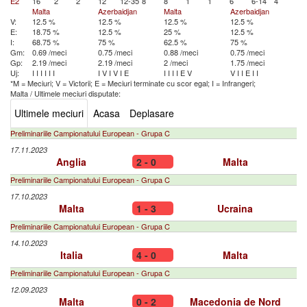
E2
16
2
2
12
12-35
8
8
1
1
6
6-14
4
Malta
Azerbaidjan
Malta
Azerbaidjan
V:
12.5 %
12.5 %
12.5 %
12.5 %
E:
18.75 %
12.5 %
25 %
12.5 %
I:
68.75 %
75 %
62.5 %
75 %
Gm:
0.69 /meci
0.75 /meci
0.88 /meci
0.75 /meci
Gp:
2.19 /meci
2.19 /meci
2 /meci
1.75 /meci
Uj:
I
I
I
I
I
I
I
V
I
V
I
E
I
I
I
I
E
V
V
I
I
E
I
I
*M = Meciuri; V = Victorii; E = Meciuri terminate cu scor egal; I = Infrangeri;
Malta
/
Ultimele meciuri disputate:
Ultimele meciuri
Acasa
Deplasare
Preliminariile Campionatului European - Grupa C
17.11.2023
Anglia
2 - 0
Malta
Preliminariile Campionatului European - Grupa C
17.10.2023
Malta
1 - 3
Ucraina
Preliminariile Campionatului European - Grupa C
14.10.2023
Italia
4 - 0
Malta
Preliminariile Campionatului European - Grupa C
12.09.2023
Malta
0 - 2
Macedonia de Nord