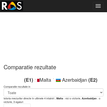
Toggl
navig
Comparatie rezultate
(E1)
Malta
Azerbaidjan
(E2)
-
Comparatie rezultate in
Istoria meciurilor directe
In ultimele 4 intalniri ,
: nici o victorie,
: o
Malta
Azerbaidjan
victorie, 3 egaluri