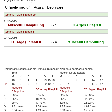
: o victorie,
Argeș Pitești II
Ultimele meciuri
Acasa
Deplasare
Romania - Liga 3 Etapa 25
11.04.2009
Muscelul Câmpulung
0 - 1
FC Argeș Pitești II
Romania - Liga 3 Etapa 8
03.10.2008
FC Argeș Pitești II
3 - 4
Muscelul Câmpulung
Comparatia rezultatelor din ultimele 16 meciuri disputate de fiecare echipa:
Total
Meciuri jucate acasa
M
V
E
I
G
P
M
V
E
I
G
P
E1
16
8
4
4
29-15
28
8
5
2
1
14-5
17
E2
16
6
3
7
22-19
21
9
5
2
2
17-9
17
Muscelul
Muscelul
FC Argeș Pitești II
FC Argeș Pitești II
Câmpulung
Câmpulung
V:
50 %
37.5 %
62.5 %
55.56 %
E:
25 %
18.75 %
25 %
22.22 %
I:
25 %
43.75 %
12.5 %
22.22 %
Gm:
1.81 /meci
1.38 /meci
1.75 /meci
1.89 /meci
Gp:
0.94 /meci
1.19 /meci
0.63 /meci
1 /meci