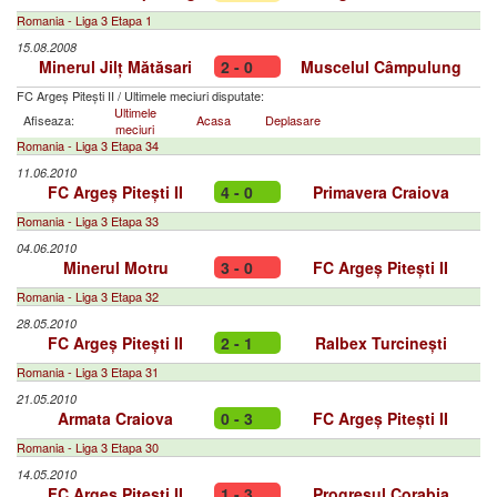
Romania - Liga 3 Etapa 1
15.08.2008
Minerul Jilț Mătăsari
2 - 0
Muscelul Câmpulung
FC Argeș Pitești II
/
Ultimele meciuri disputate:
Ultimele
Afiseaza:
Acasa
Deplasare
meciuri
Romania - Liga 3 Etapa 34
11.06.2010
FC Argeș Pitești II
4 - 0
Primavera Craiova
Romania - Liga 3 Etapa 33
04.06.2010
Minerul Motru
3 - 0
FC Argeș Pitești II
Romania - Liga 3 Etapa 32
28.05.2010
FC Argeș Pitești II
2 - 1
Ralbex Turcinești
Romania - Liga 3 Etapa 31
21.05.2010
Armata Craiova
0 - 3
FC Argeș Pitești II
Romania - Liga 3 Etapa 30
14.05.2010
FC Argeș Pitești II
1 - 3
Progresul Corabia