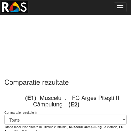
Toggl
navig
Comparatie rezultate
(E1)
Muscelul
FC Argeș Pitești II
-
Câmpulung
(E2)
Comparatie rezultate in
Istoria meciurilor directe
In ultimele 2 intalniri ,
: o victorie,
Muscelul Câmpulung
FC