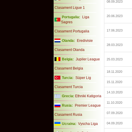
08.09.2023
Clasament Ligue 1
20.06.2023
Portugalia:
Liga
Sagres
17.06.2023
Clasament Portugalia
Olanda:
Eredivisie
28.03.2023
Clasament Olanda
Belgia:
Jupiler League
25.03.2023
Clasament Belgia
18.11.2020
Turcia:
Süper Lig
15.11.2020
Clasament Turcia
14.10.2020
Grecia:
Ethniki Katigoria
11.10.2020
Rusia:
Premier League
07.09.2020
Clasament Rusia
04.09.2020
Ucraina:
Vyscha Liga