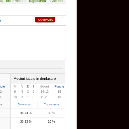
ia
: nici o victorie,
Yugoslavia
: o victorie,
a
Meciuri jucate in deplasare
cte
M
V
E
I
Goluri
Puncte
2
9
4
3
2
19-13
15
1
10
3
1
6
11-25
10
ia
Norvegia
Yugoslavia
44.44 %
30 %
%
33.33 %
10 %