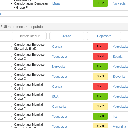
1 - 2
Campionatului European
Malta
Norvegia
- Grupa F
te
/
Ultimele meciuri disputate:
Ultimele meciuri
Acasa
Deplasare
Campionatul European -
6 - 1
Olanda
Yugoslavia
Sferturi de finală
Campionatul European -
3 - 4
Yugoslavia
Spania
Grupa C
Campionatul European -
0 - 1
Norvegia
Yugoslavia
Grupa C
Campionatul European -
3 - 3
Yugoslavia
Slovenia
Grupa C
Campionatul Mondial -
2 - 1
Olanda
Yugoslavia
Optimi
Campionatul Mondial -
0 - 1
SUA
Yugoslavia
Grupa F
Campionatul Mondial -
2 - 2
Germania
Yugoslavia
Grupa F
Campionatul Mondial -
1 - 0
Yugoslavia
Iran
Grupa F
Campionatul Mondial -
0 - 0
Yugoslavia
Argentina