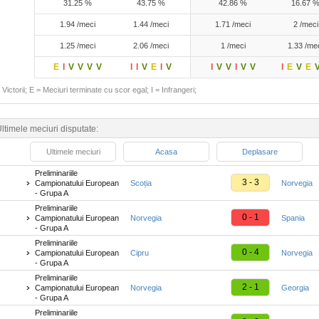
31.25 %
43.75 %
42.86 %
16.67 
1.94 /meci
1.44 /meci
1.71 /meci
2 /meci
1.25 /meci
2.06 /meci
1 /meci
1.33 /me
E
I
V
V
V
V
I
I
V
E
I
V
I
V
V
I
V
V
I
E
V
E
Victorii; E = Meciuri terminate cu scor egal; I = Infrangeri;
ltimele meciuri disputate:
Ultimele meciuri
Acasa
Deplasare
Preliminariile
3 - 3
Campionatului European
Scoția
Norvegia
- Grupa A
Preliminariile
0 - 1
Campionatului European
Norvegia
Spania
- Grupa A
Preliminariile
0 - 4
Campionatului European
Cipru
Norvegia
- Grupa A
Preliminariile
2 - 1
Campionatului European
Norvegia
Georgia
- Grupa A
Preliminariile