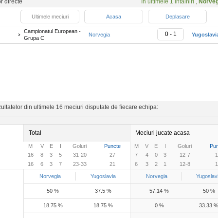
or directe
In ultimele 1 intalniri ,
Norveg
Ultimele meciuri
Acasa
Deplasare
Campionatul European -
0 - 1
Norvegia
Yugoslavi
Grupa C
ltatelor din ultimele 16 meciuri disputate de fiecare echipa:
Total
Meciuri jucate acasa
M
V
E
I
Goluri
Puncte
M
V
E
I
Goluri
Pun
16
8
3
5
31-20
27
7
4
0
3
12-7
1
16
6
3
7
23-33
21
6
3
2
1
12-8
1
Norvegia
Yugoslavia
Norvegia
Yugoslav
50 %
37.5 %
57.14 %
50 %
18.75 %
18.75 %
0 %
33.33 