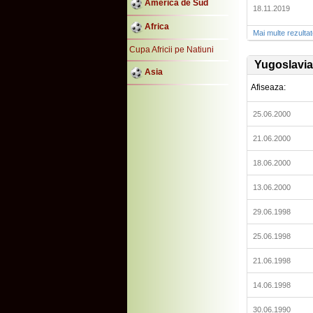
America de Sud
18.11.2019
Africa
Mai multe rezulta
Cupa Africii pe Natiuni
Yugoslavia
Asia
Afiseaza:
25.06.2000
21.06.2000
18.06.2000
13.06.2000
29.06.1998
25.06.1998
21.06.1998
14.06.1998
30.06.1990