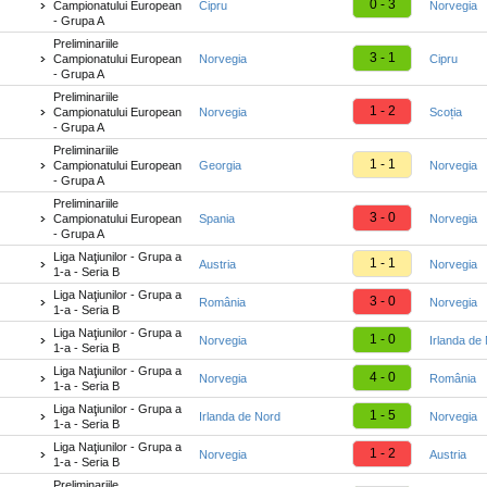
0 - 3
Campionatului European
Cipru
Norvegia
- Grupa A
Preliminariile
3 - 1
Campionatului European
Norvegia
Cipru
- Grupa A
Preliminariile
1 - 2
Campionatului European
Norvegia
Scoția
- Grupa A
Preliminariile
1 - 1
Campionatului European
Georgia
Norvegia
- Grupa A
Preliminariile
3 - 0
Campionatului European
Spania
Norvegia
- Grupa A
Liga Naţiunilor - Grupa a
1 - 1
Austria
Norvegia
1-a - Seria B
Liga Naţiunilor - Grupa a
3 - 0
România
Norvegia
1-a - Seria B
Liga Naţiunilor - Grupa a
1 - 0
Norvegia
Irlanda de
1-a - Seria B
Liga Naţiunilor - Grupa a
4 - 0
Norvegia
România
1-a - Seria B
Liga Naţiunilor - Grupa a
1 - 5
Irlanda de Nord
Norvegia
1-a - Seria B
Liga Naţiunilor - Grupa a
1 - 2
Norvegia
Austria
1-a - Seria B
Preliminariile