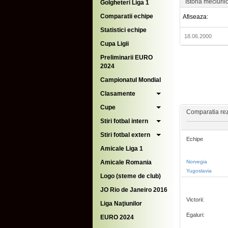
Istoria meciuril
Golgheteri Liga 1
Comparatii echipe
Afiseaza:
Statistici echipe
18.06.2000
Cupa Ligii
Preliminarii EURO
2024
Campionatul Mondial
Clasamente
Cupe
Comparatia rezu
Stiri fotbal intern
Stiri fotbal extern
Echipe
Amicale Liga 1
Amicale Romania
Norvegia
Yugoslavia
Logo (steme de club)
JO Rio de Janeiro 2016
Victorii:
Liga Naţiunilor
Egaluri:
EURO 2024