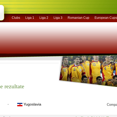
Clubs
Liga 1
Liga 2
Liga 3
Romanian Cup
European Cups
e rezultate
-
Yugoslavia
Compar