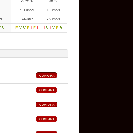
%
22.22 %
60 %
2.11 /meci
1.1 /meci
ci
1.44 /meci
2.5 /meci
V
V
E
V
V
E
I
E
I
I
V
I
V
E
V