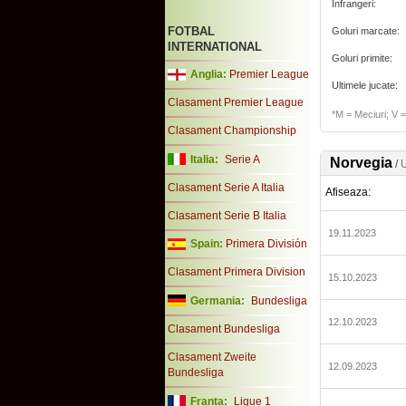
Infrangeri:
FOTBAL
Goluri marcate:
INTERNATIONAL
Goluri primite:
Anglia:
Premier League
Ultimele jucate:
Clasament Premier League
*M = Meciuri; V = 
Clasament Championship
Italia:
Serie A
Norvegia
/
U
Clasament Serie A Italia
Afiseaza:
Clasament Serie B Italia
19.11.2023
Spain:
Primera División
Clasament Primera Division
15.10.2023
Germania:
Bundesliga
12.10.2023
Clasament Bundesliga
Clasament Zweite
12.09.2023
Bundesliga
Franta:
Ligue 1