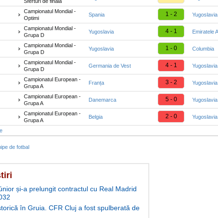
Sferturi de finală
Campionatul Mondial -
1 - 2
Spania
Yugoslavia
Optimi
Campionatul Mondial -
4 - 1
Yugoslavia
Emiratele 
Grupa D
Campionatul Mondial -
1 - 0
Yugoslavia
Columbia
Grupa D
Campionatul Mondial -
4 - 1
Germania de Vest
Yugoslavia
Grupa D
Campionatul European -
3 - 2
Franța
Yugoslavia
Grupa A
Campionatul European -
5 - 0
Danemarca
Yugoslavia
Grupa A
Campionatul European -
2 - 0
Belgia
Yugoslavia
Grupa A
te
ipe de fotbal
tiri
únior și-a prelungit contractul cu Real Madrid
032
storică în Gruia. CFR Cluj a fost spulberată de