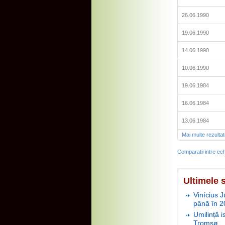
26.06.1990
19.06.1990
14.06.1990
10.06.1990
19.06.1984
16.06.1984
13.06.1984
Mai multe rezulta
Comparatii intre ech
Ultimele s
Vinícius J
până în 2
Umilință i
Tromsø