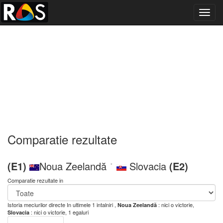
Toggl
navig
Comparatie rezultate
(E1)
Noua Zeelandă
Slovacia
(E2)
-
Comparatie rezultate in
Istoria meciurilor directe
In ultimele 1 intalniri ,
: nici o victorie,
Noua Zeelandă
: nici o victorie, 1 egaluri
Slovacia