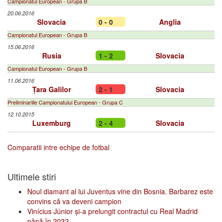
Campionatul European - Grupa B
20.06.2016
Slovacia
0 - 0
Anglia
Campionatul European - Grupa B
15.06.2016
Rusia
1 - 2
Slovacia
Campionatul European - Grupa B
11.06.2016
Țara Galilor
2 - 1
Slovacia
Preliminariile Campionatului European - Grupa C
12.10.2015
Luxemburg
2 - 4
Slovacia
Comparatii intre echipe de fotbal
Ultimele stiri
Noul diamant al lui Juventus vine din Bosnia. Barbarez este
convins că va deveni campion
Vinícius Júnior și-a prelungit contractul cu Real Madrid
până în 2032