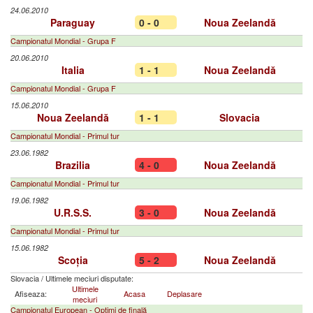
24.06.2010
Paraguay
0 - 0
Noua Zeelandă
Campionatul Mondial - Grupa F
20.06.2010
Italia
1 - 1
Noua Zeelandă
Campionatul Mondial - Grupa F
15.06.2010
Noua Zeelandă
1 - 1
Slovacia
Campionatul Mondial - Primul tur
23.06.1982
Brazilia
4 - 0
Noua Zeelandă
Campionatul Mondial - Primul tur
19.06.1982
U.R.S.S.
3 - 0
Noua Zeelandă
Campionatul Mondial - Primul tur
15.06.1982
Scoția
5 - 2
Noua Zeelandă
Slovacia
/
Ultimele meciuri disputate:
Ultimele
Afiseaza:
Acasa
Deplasare
meciuri
Campionatul European - Optimi de finală