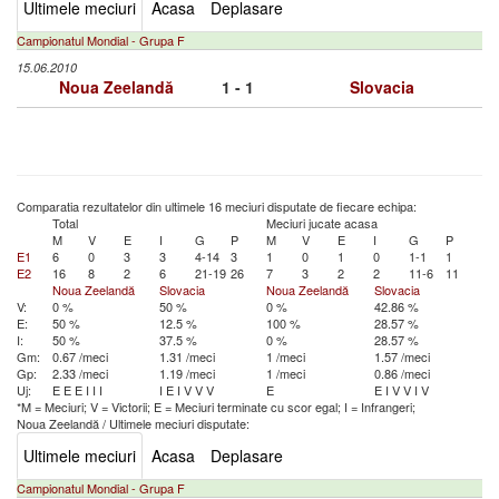
Ultimele meciuri
Acasa
Deplasare
Campionatul Mondial - Grupa F
15.06.2010
Noua Zeelandă
1 - 1
Slovacia
Comparatia rezultatelor din ultimele 16 meciuri disputate de fiecare echipa:
Total
Meciuri jucate acasa
M
V
E
I
G
P
M
V
E
I
G
P
E1
6
0
3
3
4-14
3
1
0
1
0
1-1
1
E2
16
8
2
6
21-19
26
7
3
2
2
11-6
11
Noua Zeelandă
Slovacia
Noua Zeelandă
Slovacia
V:
0 %
50 %
0 %
42.86 %
E:
50 %
12.5 %
100 %
28.57 %
I:
50 %
37.5 %
0 %
28.57 %
Gm:
0.67 /meci
1.31 /meci
1 /meci
1.57 /meci
Gp:
2.33 /meci
1.19 /meci
1 /meci
0.86 /meci
Uj:
E
E
E
I
I
I
I
E
I
V
V
V
E
E
I
V
V
I
V
*M = Meciuri; V = Victorii; E = Meciuri terminate cu scor egal; I = Infrangeri;
Noua Zeelandă
/
Ultimele meciuri disputate:
Ultimele meciuri
Acasa
Deplasare
Campionatul Mondial - Grupa F