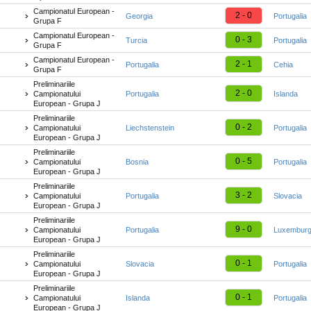
Campionatul European -
2 - 0
Georgia
Portugalia
Grupa F
Campionatul European -
0 - 3
Turcia
Portugalia
Grupa F
Campionatul European -
2 - 1
Portugalia
Cehia
Grupa F
Preliminariile
2 - 0
Campionatului
Portugalia
Islanda
European - Grupa J
Preliminariile
0 - 2
Campionatului
Liechstenstein
Portugalia
European - Grupa J
Preliminariile
0 - 5
Campionatului
Bosnia
Portugalia
European - Grupa J
Preliminariile
3 - 2
Campionatului
Portugalia
Slovacia
European - Grupa J
Preliminariile
9 - 0
Campionatului
Portugalia
Luxembur
European - Grupa J
Preliminariile
0 - 1
Campionatului
Slovacia
Portugalia
European - Grupa J
Preliminariile
0 - 1
Campionatului
Islanda
Portugalia
European - Grupa J