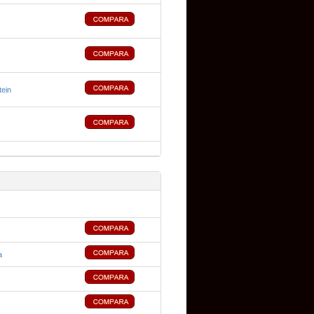
tein
a