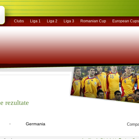
Clubs
Liga 1
Liga 2
Liga 3
Romanian Cup
European Cups
e rezultate
-
Germania
Compar