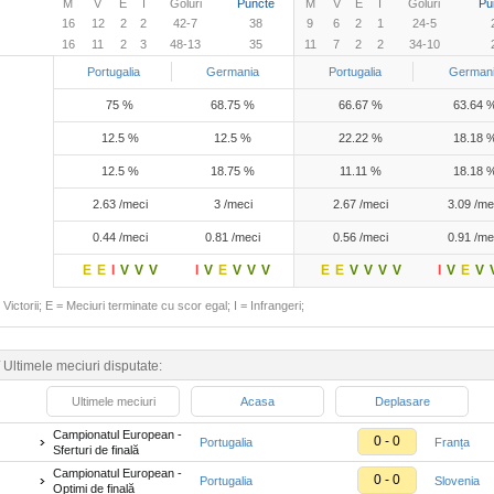
M
V
E
I
Goluri
Puncte
M
V
E
I
Goluri
Pu
16
12
2
2
42-7
38
9
6
2
1
24-5
16
11
2
3
48-13
35
11
7
2
2
34-10
Portugalia
Germania
Portugalia
German
75 %
68.75 %
66.67 %
63.64 
12.5 %
12.5 %
22.22 %
18.18 
12.5 %
18.75 %
11.11 %
18.18 
2.63 /meci
3 /meci
2.67 /meci
3.09 /me
0.44 /meci
0.81 /meci
0.56 /meci
0.91 /me
E
E
I
V
V
V
I
V
E
V
V
V
E
E
V
V
V
V
I
V
E
V
Victorii; E = Meciuri terminate cu scor egal; I = Infrangeri;
/
Ultimele meciuri disputate:
Ultimele meciuri
Acasa
Deplasare
Campionatul European -
0 - 0
Portugalia
Franța
Sferturi de finală
Campionatul European -
0 - 0
Portugalia
Slovenia
Optimi de finală