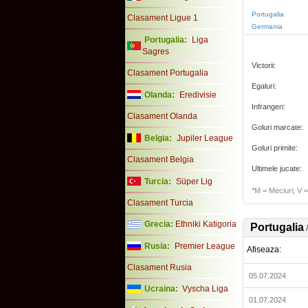
Portugalia
Clasament Ligue 1
Germania
Portugalia:
Liga
Sagres
Victorii:
Clasament Portugalia
Egaluri:
Olanda:
Eredivisie
Infrangeri:
Clasament Olanda
Goluri marcate:
Belgia:
Jupiler League
Goluri primite:
Clasament Belgia
Ultimele jucate:
Turcia:
Süper Lig
*M = Meciuri; V = 
Clasament Turcia
Grecia:
Ethniki Katigoria
Portugalia
Rusia:
Premier League
Afiseaza:
Clasament Rusia
05.07.2024
Ucraina:
Vyscha Liga
01.07.2024