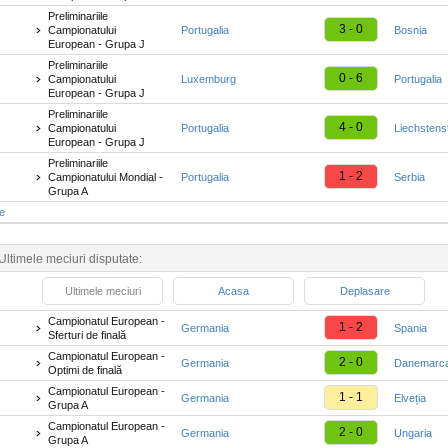
Preliminariile
3 - 0
Campionatului
Portugalia
Bosnia
European - Grupa J
Preliminariile
0 - 6
Campionatului
Luxemburg
Portugalia
European - Grupa J
Preliminariile
4 - 0
Campionatului
Portugalia
Liechstens
European - Grupa J
Preliminariile
1 - 2
Campionatului Mondial -
Portugalia
Serbia
Grupa A
te
Ultimele meciuri disputate:
Ultimele meciuri
Acasa
Deplasare
Campionatul European -
1 - 2
Germania
Spania
Sferturi de finală
Campionatul European -
2 - 0
Germania
Danemarc
Optimi de finală
Campionatul European -
1 - 1
Germania
Elveția
Grupa A
Campionatul European -
2 - 0
Germania
Ungaria
Grupa A