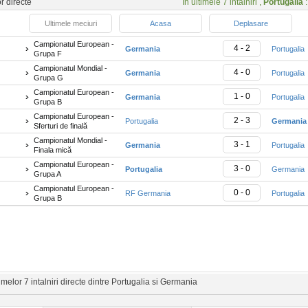
or directe
In ultimele 7 intalniri ,
Portugalia
:
Ultimele meciuri
Acasa
Deplasare
Campionatul European -
4 - 2
Germania
Portugalia
Grupa F
Campionatul Mondial -
4 - 0
Germania
Portugalia
Grupa G
Campionatul European -
1 - 0
Germania
Portugalia
Grupa B
Campionatul European -
2 - 3
Portugalia
Germania
Sferturi de finală
Campionatul Mondial -
3 - 1
Germania
Portugalia
Finala mică
Campionatul European -
3 - 0
Portugalia
Germania
Grupa A
Campionatul European -
0 - 0
RF Germania
Portugalia
Grupa B
melor 7 intalniri directe dintre Portugalia si Germania