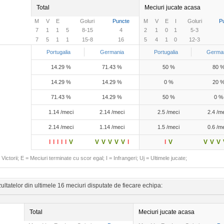
Total
Meciuri jucate acasa
M
V
E
Goluri
Puncte
M
V
E
I
Goluri
P
7
1
1
5
8-15
4
2
1
0
1
5-3
7
5
1
1
15-8
16
5
4
1
0
12-3
Portugalia
Germania
Portugalia
Germa
14.29 %
71.43 %
50 %
80 
14.29 %
14.29 %
0 %
20 
71.43 %
14.29 %
50 %
0 %
1.14 /meci
2.14 /meci
2.5 /meci
2.4 /m
2.14 /meci
1.14 /meci
1.5 /meci
0.6 /m
I
I
I
I
I
V
V
V
V
V
V
I
I
V
V
V
V
Victorii; E = Meciuri terminate cu scor egal; I = Infrangeri; Uj = Ultimele jucate;
ltatelor din ultimele 16 meciuri disputate de fiecare echipa:
Total
Meciuri jucate acasa