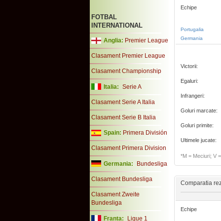
Echipe
FOTBAL
INTERNATIONAL
Portugalia
Germania
Anglia:
Premier League
Clasament Premier League
Victorii:
Clasament Championship
Egaluri:
Italia:
Serie A
Infrangeri:
Clasament Serie A Italia
Goluri marcate:
Clasament Serie B Italia
Goluri primite:
Spain:
Primera División
Ultimele jucate:
Clasament Primera Division
*M = Meciuri; V = 
Germania:
Bundesliga
Clasament Bundesliga
Comparatia rezu
Clasament Zweite
Bundesliga
Echipe
Franta:
Ligue 1