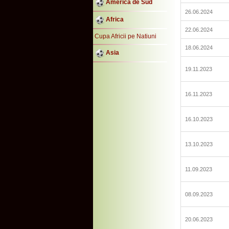
America de Sud
26.06.2024
Africa
22.06.2024
Cupa Africii pe Natiuni
18.06.2024
Asia
19.11.2023
16.11.2023
16.10.2023
13.10.2023
11.09.2023
08.09.2023
20.06.2023