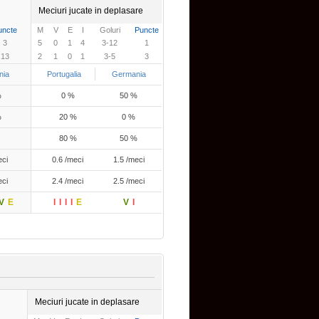
Meciuri jucate in deplasare
uncte
M
V
E
I
Goluri
Puncte
3
5
0
1
4
3-12
1
13
2
1
0
1
3-5
3
nia
Portugalia
Germania
%
0 %
50 %
%
20 %
0 %
80 %
50 %
eci
0.6 /meci
1.5 /meci
eci
2.4 /meci
2.5 /meci
V
E
I
I
I
I
E
V
I
Meciuri jucate in deplasare