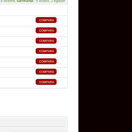
 o victorie,
Germania
: 5 victorii, 1 egaluri