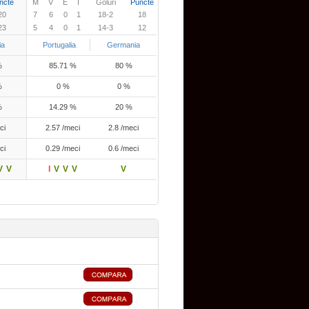
ncte
M
V
E
I
Goluri
Puncte
20
7
6
0
1
18-2
18
23
5
4
0
1
14-3
12
ia
Portugalia
Germania
%
85.71 %
80 %
%
0 %
0 %
%
14.29 %
20 %
ci
2.57 /meci
2.8 /meci
ci
0.29 /meci
0.6 /meci
V
V
I
V
V
V
V