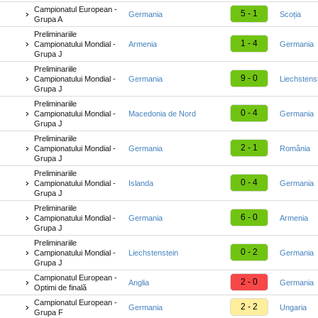
Campionatul European -
5 - 1
Germania
Scoția
Grupa A
Preliminariile
1 - 4
Campionatului Mondial -
Armenia
Germania
Grupa J
Preliminariile
9 - 0
Campionatului Mondial -
Germania
Liechstens
Grupa J
Preliminariile
0 - 4
Campionatului Mondial -
Macedonia de Nord
Germania
Grupa J
Preliminariile
2 - 1
Campionatului Mondial -
Germania
România
Grupa J
Preliminariile
0 - 4
Campionatului Mondial -
Islanda
Germania
Grupa J
Preliminariile
6 - 0
Campionatului Mondial -
Germania
Armenia
Grupa J
Preliminariile
0 - 2
Campionatului Mondial -
Liechstenstein
Germania
Grupa J
Campionatul European -
2 - 0
Anglia
Germania
Optimi de finală
Campionatul European -
2 - 2
Germania
Ungaria
Grupa F