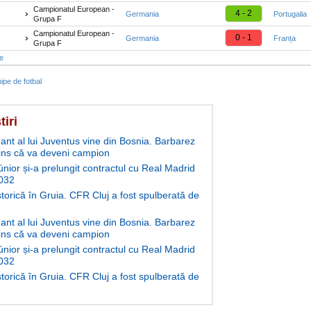
Campionatul European -
4 - 2
Germania
Portugalia
Grupa F
Campionatul European -
0 - 1
Germania
Franța
Grupa F
te
ipe de fotbal
tiri
ant al lui Juventus vine din Bosnia. Barbarez
ins că va deveni campion
únior și-a prelungit contractul cu Real Madrid
032
storică în Gruia. CFR Cluj a fost spulberată de
ant al lui Juventus vine din Bosnia. Barbarez
ins că va deveni campion
únior și-a prelungit contractul cu Real Madrid
032
storică în Gruia. CFR Cluj a fost spulberată de