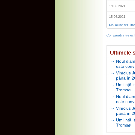
19.06.2021
15.06.2021
Mai multe rezulta
Comparatii intre ech
Ultimele s
Noul diam
este conv
Vinícius J
până în 2
Umilință i
Tromsø
Noul diam
este conv
Vinícius J
până în 2
Umilință i
Tromsø