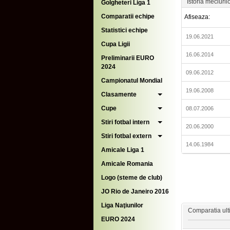
Istoria meciuril
Golgheteri Liga 1
Comparatii echipe
Afiseaza:
Statistici echipe
19.06.2021
Cupa Ligii
16.06.2014
Preliminarii EURO
2024
09.06.2012
Campionatul Mondial
19.06.2008
Clasamente
Cupe
08.07.2006
Stiri fotbal intern
20.06.2000
Stiri fotbal extern
14.06.1984
Amicale Liga 1
Amicale Romania
Logo (steme de club)
JO Rio de Janeiro 2016
Liga Naţiunilor
Comparatia ulti
EURO 2024