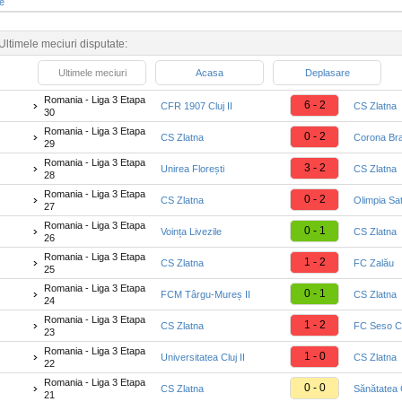
te
Ultimele meciuri disputate:
Ultimele meciuri
Acasa
Deplasare
Romania - Liga 3 Etapa
6 - 2
CFR 1907 Cluj II
CS Zlatna
30
Romania - Liga 3 Etapa
0 - 2
CS Zlatna
Corona Br
29
Romania - Liga 3 Etapa
3 - 2
Unirea Florești
CS Zlatna
28
Romania - Liga 3 Etapa
0 - 2
CS Zlatna
Olimpia Sa
27
Romania - Liga 3 Etapa
0 - 1
Voința Livezile
CS Zlatna
26
Romania - Liga 3 Etapa
1 - 2
CS Zlatna
FC Zalău
25
Romania - Liga 3 Etapa
0 - 1
FCM Târgu-Mureș II
CS Zlatna
24
Romania - Liga 3 Etapa
1 - 2
CS Zlatna
FC Seso C
23
Romania - Liga 3 Etapa
1 - 0
Universitatea Cluj II
CS Zlatna
22
Romania - Liga 3 Etapa
0 - 0
CS Zlatna
Sănătatea 
21