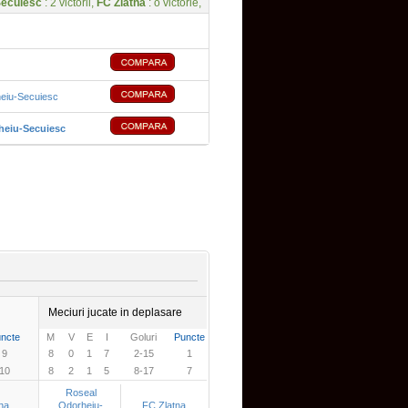
Secuiesc
: 2 victorii,
FC Zlatna
: o victorie,
eiu-Secuiesc
eiu-Secuiesc
Meciuri jucate in deplasare
ncte
M
V
E
I
Goluri
Puncte
9
8
0
1
7
2-15
1
10
8
2
1
5
8-17
7
Roseal
na
Odorheiu-
FC Zlatna