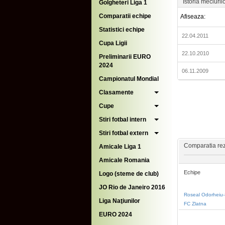
Istoria meciuril
Golgheteri Liga 1
Comparatii echipe
Afiseaza:
Statistici echipe
22.04.2011
Cupa Ligii
22.10.2010
Preliminarii EURO
2024
06.11.2009
Campionatul Mondial
Clasamente
Cupe
Stiri fotbal intern
Stiri fotbal extern
Comparatia rezu
Amicale Liga 1
Amicale Romania
Echipe
Logo (steme de club)
JO Rio de Janeiro 2016
Roseal Odorheiu-
Liga Naţiunilor
FC Zlatna
EURO 2024