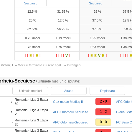
Secuiesc
Secuiesc
12.5 %
31.25 %
25 %
37.5 
25 %
12.5 %
37.5 %
12.5 
62.5 %
56.25 %
37.5 %
50 %
0.75 /meci
1.19 /meci
1.25 /meci
1.38 /m
1.75 /meci
1.75 /meci
1.63 /meci
1.38 /m
I
I
E
I
E
I
I
I
I
I
V
I
I
E
E
V
E
I
I
I
I
I
E
Victorii; E = Meciuri terminate cu scor egal; I = Infrangeri;
orheiu-Secuiesc
/
Ultimele meciuri disputate:
Ultimele meciuri
Acasa
Deplasare
Romania - Liga 3 Etapa
2 - 0
Gaz metan Mediaș II
AFC Odorh
30
Romania - Liga 3 Etapa
1 - 2
AFC Odorheiu-Secuiesc
Gloria Bistri
29
Romania - Liga 3 Etapa
0 - 0
AFC Odorheiu-Secuiesc
FC Seso C
28
Romania - Liga 3 Etapa