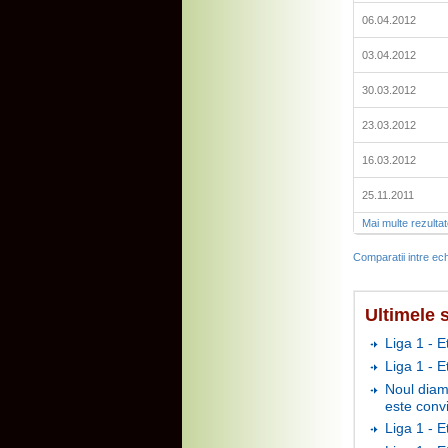
06.04.2012
03.04.2012
30.03.2012
23.03.2012
16.03.2012
25.11.2011
Mai multe rezulta
Comparatii intre ech
Ultimele s
Liga 1 - E
Liga 1 - 
Noul diam
este conv
Liga 1 - E