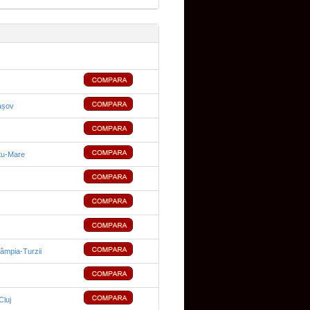
așov
tu-Mare
âmpia-Turzii
Cluj