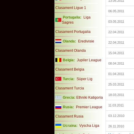
13.05.2011
Clasament Ligue 1
06.05.2011
Portugalia:
Liga
03.05.2011
Sagres
Clasament Portugalia
22.04.2011
Olanda:
Eredivisie
22.04.2011
Clasament Olanda
15.04.2011
Belgia:
Jupiler League
08.04.2011
Clasament Belgia
01.04.2011
Turcia:
Süper Lig
25.03.2011
Clasament Turcia
18.03.2011
Grecia:
Ethniki Katigoria
11.03.2011
Rusia:
Premier League
03.12.2010
Clasament Rusia
Ucraina:
Vyscha Liga
26.11.2010