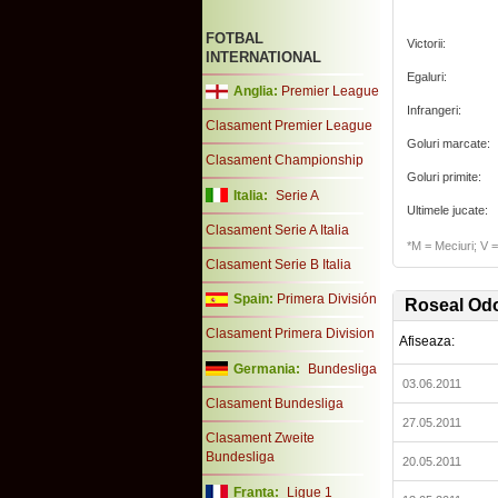
FOTBAL
Victorii:
INTERNATIONAL
Egaluri:
Anglia:
Premier League
Infrangeri:
Clasament Premier League
Goluri marcate:
Clasament Championship
Goluri primite:
Italia:
Serie A
Ultimele jucate:
Clasament Serie A Italia
*M = Meciuri; V = 
Clasament Serie B Italia
Spain:
Primera División
Roseal Od
Clasament Primera Division
Afiseaza:
Germania:
Bundesliga
03.06.2011
Clasament Bundesliga
27.05.2011
Clasament Zweite
Bundesliga
20.05.2011
Franta:
Ligue 1