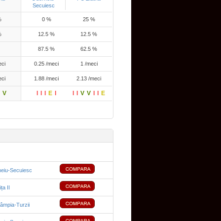
Secuiesc
%
0 %
25 %
%
12.5 %
12.5 %
87.5 %
62.5 %
eci
0.25 /meci
1 /meci
eci
1.88 /meci
2.13 /meci
V
I
I
I
E
I
I
I
V
V
I
I
E
eiu-Secuiesc
ța II
âmpia-Turzii