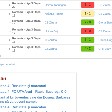
Romania - Liga 3 Etapa
5 - 1
Unirea Tărlungeni
CS Zlatna
20
Romania - Liga 3 Etapa
1 - 1
Avântul Reghin
CS Zlatna
19
Romania - Liga 3 Etapa
2 - 0
CS Zlatna
Gloria Bistri
18
Romania - Liga 3 Etapa
1 - 0
Unirea Dej
CS Zlatna
17
Romania - Liga 3 Etapa
3 - 1
CS Zlatna
Unirea Ung
16
Romania - Liga 3 Etapa
4 - 2
CS Zlatna
CFR 1907 C
15
te
ipe de fotbal
tiri
tapa 4: Rezultate şi marcatori
Etapa 4: FC UTA Arad - Rapid București 0-0
ant al lui Juventus vine din Bosnia. Barbarez
ins că va deveni campion
tapa 4: Rezultate şi marcatori