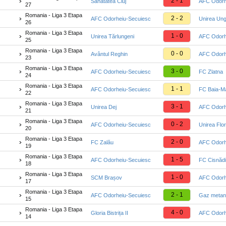
2 - 1
Sănătatea Cluj
AFC Odorh
27
Romania - Liga 3 Etapa
2 - 2
AFC Odorheiu-Secuiesc
Unirea Ung
26
Romania - Liga 3 Etapa
1 - 0
Unirea Tărlungeni
AFC Odorh
25
Romania - Liga 3 Etapa
0 - 0
Avântul Reghin
AFC Odorh
23
Romania - Liga 3 Etapa
3 - 0
AFC Odorheiu-Secuiesc
FC Zlatna
24
Romania - Liga 3 Etapa
1 - 1
AFC Odorheiu-Secuiesc
FC Baia-M
22
Romania - Liga 3 Etapa
3 - 1
Unirea Dej
AFC Odorh
21
Romania - Liga 3 Etapa
0 - 2
AFC Odorheiu-Secuiesc
Unirea Flor
20
Romania - Liga 3 Etapa
2 - 0
FC Zalău
AFC Odorh
19
Romania - Liga 3 Etapa
1 - 5
AFC Odorheiu-Secuiesc
FC Cisnăd
18
Romania - Liga 3 Etapa
1 - 0
SCM Brașov
AFC Odorh
17
Romania - Liga 3 Etapa
2 - 1
AFC Odorheiu-Secuiesc
Gaz metan 
15
Romania - Liga 3 Etapa
4 - 0
Gloria Bistrița II
AFC Odorh
14