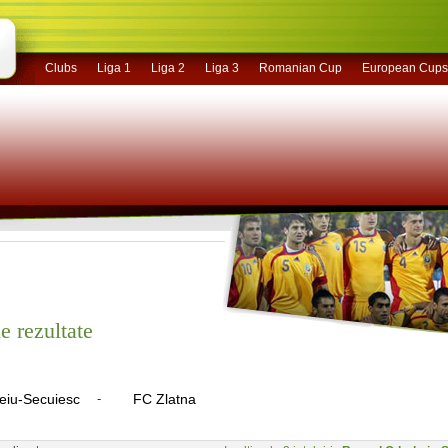
Clubs
Liga 1
Liga 2
Liga 3
Romanian Cup
European Cups
e rezultate
eiu-Secuiesc
-
FC Zlatna