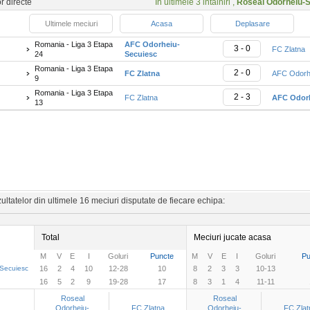
or directe
In ultimele 3 intalniri ,
Roseal Odorheiu-
Ultimele meciuri
Acasa
Deplasare
Romania - Liga 3 Etapa
AFC Odorheiu-
3 - 0
FC Zlatna
24
Secuiesc
Romania - Liga 3 Etapa
2 - 0
FC Zlatna
AFC Odorh
9
Romania - Liga 3 Etapa
2 - 3
FC Zlatna
AFC Odorh
13
ltatelor din ultimele 16 meciuri disputate de fiecare echipa:
Total
Meciuri jucate acasa
M
V
E
I
Goluri
Puncte
M
V
E
I
Goluri
Pu
Secuiesc
16
2
4
10
12-28
10
8
2
3
3
10-13
16
5
2
9
19-28
17
8
3
1
4
11-11
Roseal
Roseal
Odorheiu-
FC Zlatna
Odorheiu-
FC Zlat