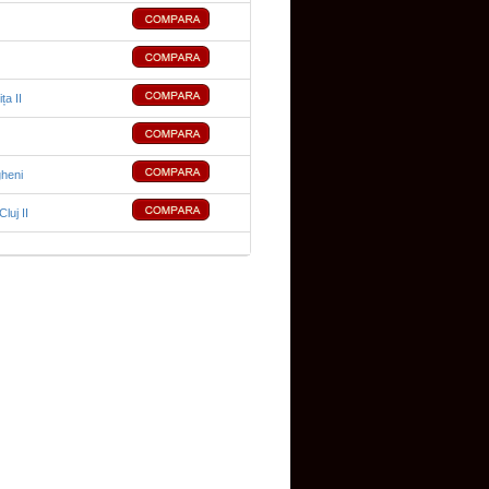
ța II
heni
luj II