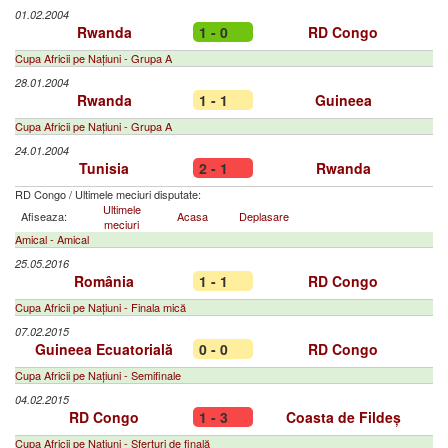
01.02.2004
Rwanda
1 - 0
RD Congo
Cupa Africii pe Națiuni - Grupa A
28.01.2004
Rwanda
1 - 1
Guineea
Cupa Africii pe Națiuni - Grupa A
24.01.2004
Tunisia
2 - 1
Rwanda
RD Congo
/
Ultimele meciuri disputate:
Ultimele
Afiseaza:
Acasa
Deplasare
meciuri
Amical - Amical
25.05.2016
România
1 - 1
RD Congo
Cupa Africii pe Națiuni - Finala mică
07.02.2015
Guineea Ecuatorială
0 - 0
RD Congo
Cupa Africii pe Națiuni - Semifinale
04.02.2015
RD Congo
1 - 3
Coasta de Fildeș
Cupa Africii pe Națiuni - Sferturi de finală