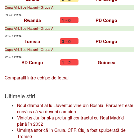
Cupa Africii pe Națiuni - Grupa A
01.02.2004
Rwanda
1 - 0
RD Congo
Cupa Africii pe Națiuni - Grupa A
28.01.2004
Tunisia
3 - 0
RD Congo
Cupa Africii pe Națiuni - Grupa A
25.01.2004
RD Congo
1 - 2
Guineea
Comparatii intre echipe de fotbal
Ultimele stiri
Noul diamant al lui Juventus vine din Bosnia. Barbarez este
convins că va deveni campion
Vinícius Júnior și-a prelungit contractul cu Real Madrid
până în 2032
Umilință istorică în Gruia. CFR Cluj a fost spulberată de
Tromsø