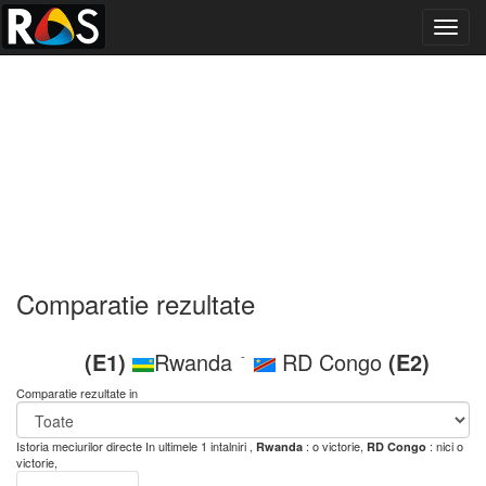
Toggl
navig
Comparatie rezultate
(E1)
Rwanda
RD Congo
(E2)
-
Comparatie rezultate in
Istoria meciurilor directe
In ultimele 1 intalniri ,
: o victorie,
: nici o
Rwanda
RD Congo
victorie,