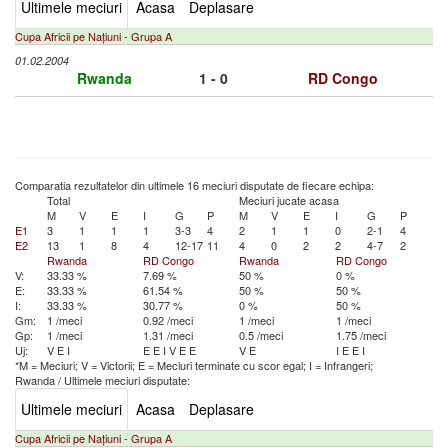
Ultimele meciuri
Acasa
Deplasare
Cupa Africii pe Națiuni - Grupa A
01.02.2004
Rwanda
1 - 0
RD Congo
Comparatia rezultatelor din ultimele 16 meciuri disputate de fiecare echipa:
Total
Meciuri jucate acasa
M
V
E
I
G
P
M
V
E
I
G
P
E1
3
1
1
1
3-3
4
2
1
1
0
2-1
4
E2
13
1
8
4
12-17
11
4
0
2
2
4-7
2
Rwanda
RD Congo
Rwanda
RD Congo
V:
33.33 %
7.69 %
50 %
0 %
E:
33.33 %
61.54 %
50 %
50 %
I:
33.33 %
30.77 %
0 %
50 %
Gm:
1 /meci
0.92 /meci
1 /meci
1 /meci
Gp:
1 /meci
1.31 /meci
0.5 /meci
1.75 /meci
Uj:
V
E
I
E
E
I
V
E
E
V
E
I
E
E
I
*M = Meciuri; V = Victorii; E = Meciuri terminate cu scor egal; I = Infrangeri;
Rwanda
/
Ultimele meciuri disputate:
Ultimele meciuri
Acasa
Deplasare
Cupa Africii pe Națiuni - Grupa A