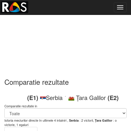
Toggl
navig
Comparatie rezultate
(E1)
Serbia
Țara Galilor
(E2)
-
Comparatie rezultate in
Istoria meciurilor directe
In ultimele 4 intalniri ,
: 2 victorii,
: o
Serbia
Țara Galilor
victorie, 1 egaluri