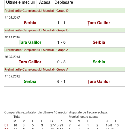
Ultimele meciuri
Acasa
Deplasare
Preliminariile Campionatului Mondial - Grupa D
11.06.2017
Serbia
1 - 1
Țara Galilor
Preliminariile Campionatului Mondial - Grupa D
12.11.2016
Țara Galilor
1 - 0
Serbia
Preliminariile Campionatului Mondial - Grupa A
10.09.2013
Țara Galilor
0 - 3
Serbia
Preliminariile Campionatului Mondial - Grupa A
11.09.2012
Serbia
6 - 1
Țara Galilor
Comparatia rezultatelor din ultimele 16 meciuri disputate de fiecare echipa:
Total
Meciuri jucate acasa
M
V
E
I
G
P
M
V
E
I
G
P
E1
16
8
5
3
27-15
29
7
4
1
2
15-8
13