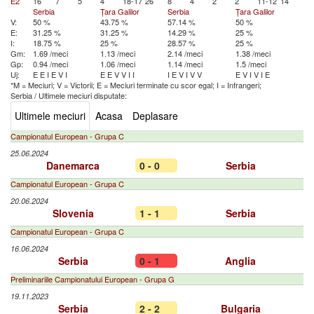
E2
16
7
5
4
18-17
26
8
4
2
2
11-12
14
Serbia
Țara Galilor
Serbia
Țara Galilor
V:
50 %
43.75 %
57.14 %
50 %
E:
31.25 %
31.25 %
14.29 %
25 %
I:
18.75 %
25 %
28.57 %
25 %
Gm:
1.69 /meci
1.13 /meci
2.14 /meci
1.38 /meci
Gp:
0.94 /meci
1.06 /meci
1.14 /meci
1.5 /meci
Uj:
E
E
I
E
V
I
E
E
V
V
I
I
I
E
V
I
V
V
E
V
I
V
I
E
*M = Meciuri; V = Victorii; E = Meciuri terminate cu scor egal; I = Infrangeri;
Serbia
/
Ultimele meciuri disputate:
Ultimele meciuri
Acasa
Deplasare
Campionatul European - Grupa C
25.06.2024
Danemarca
0 - 0
Serbia
Campionatul European - Grupa C
20.06.2024
Slovenia
1 - 1
Serbia
Campionatul European - Grupa C
16.06.2024
Serbia
0 - 1
Anglia
Preliminariile Campionatului European - Grupa G
19.11.2023
Serbia
2 - 2
Bulgaria