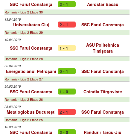
SSC Farul Constanţa
2 - 1
Aerostar Bacău
Romania - Liga 2 Etapa 30
13.04.2019
Universitatea Cluj
2 - 1
SSC Farul Constanţa
Romania - Liga 2 Etapa 29
10.04.2019
ASU Politehnica
SSC Farul Constanţa
1 - 1
Timişoara
Romania - Liga 2 Etapa 28
06.04.2019
Energeticianul Petroşani
0 - 1
SSC Farul Constanţa
Romania - Liga 2 Etapa 27
30.03.2019
SSC Farul Constanţa
1 - 0
Chindia Târgoviște
Romania - Liga 2 Etapa 26
23.03.2019
Metaloglobus București
2 - 1
SSC Farul Constanţa
Romania - Liga 2 Etapa 25
16.03.2019
SSC Farul Constanţa
2 - 0
Pandurii Târgu-Jiu