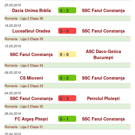
25.05.2019
Dacia Unirea Brăila
0 - 2
SSC Farul Constanţa
Romania - Liga 2 Etapa 36
18.05.2019
Luceafărul Oradea
5 - 0
SSC Farul Constanţa
Romania - Liga 2 Etapa 35
15.05.2019
ASC Daco-Getica
SSC Farul Constanţa
0 - 0
Bucureşti
Romania - Liga 2 Etapa 34
09.05.2019
CS Mioveni
0 - 2
SSC Farul Constanţa
Romania - Liga 2 Etapa 33
04.05.2019
SSC Farul Constanţa
0 - 3
Petrolul Ploiești
Romania - Liga 2 Etapa 32
28.04.2019
FC Argeș Pitești
0 - 1
SSC Farul Constanţa
Romania - Liga 2 Etapa 31
20.04.2019