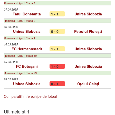
Romania - Liga 1 Etapa 3
07.04.2025
Farul Constanța
1 - 1
Unirea Slobozia
Romania - Liga 1 Etapa 2
28.03.2025
Unirea Slobozia
0 - 0
Petrolul Ploiești
Romania - Liga 1 Etapa 1
16.03.2025
FC Hermannstadt
1 - 1
Unirea Slobozia
Romania - Liga 1 Etapa 30
10.03.2025
FC Botoșani
1 - 0
Unirea Slobozia
Romania - Liga 1 Etapa 29
28.02.2025
Unirea Slobozia
0 - 1
Oțelul Galați
Comparatii intre echipe de fotbal
Ultimele stiri