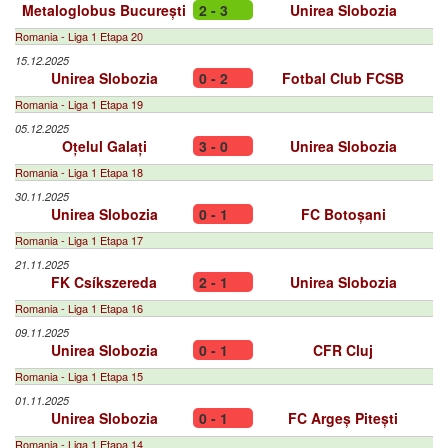
Metaloglobus București
2 - 3
Unirea Slobozia
Romania - Liga 1 Etapa 20
15.12.2025
Unirea Slobozia
0 - 2
Fotbal Club FCSB
Romania - Liga 1 Etapa 19
05.12.2025
Oțelul Galați
3 - 0
Unirea Slobozia
Romania - Liga 1 Etapa 18
30.11.2025
Unirea Slobozia
0 - 1
FC Botoșani
Romania - Liga 1 Etapa 17
21.11.2025
FK Csíkszereda
2 - 1
Unirea Slobozia
Romania - Liga 1 Etapa 16
09.11.2025
Unirea Slobozia
0 - 1
CFR Cluj
Romania - Liga 1 Etapa 15
01.11.2025
Unirea Slobozia
0 - 1
FC Argeș Pitești
Romania - Liga 1 Etapa 14