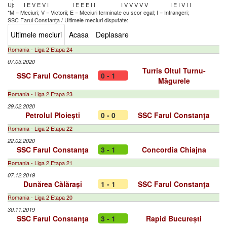
Uj:
I
E
V
E
V
I
I
E
E
E
I
I
I
V
V
V
V
V
I
E
I
V
I
I
*M = Meciuri; V = Victorii; E = Meciuri terminate cu scor egal; I = Infrangeri;
SSC Farul Constanţa
/
Ultimele meciuri disputate:
Ultimele meciuri
Acasa
Deplasare
Romania - Liga 2 Etapa 24
07.03.2020
Turris Oltul Turnu-
SSC Farul Constanţa
0 - 1
Măgurele
Romania - Liga 2 Etapa 23
29.02.2020
Petrolul Ploiești
0 - 0
SSC Farul Constanţa
Romania - Liga 2 Etapa 22
22.02.2020
SSC Farul Constanţa
3 - 1
Concordia Chiajna
Romania - Liga 2 Etapa 21
07.12.2019
Dunărea Călărași
1 - 1
SSC Farul Constanţa
Romania - Liga 2 Etapa 20
30.11.2019
SSC Farul Constanţa
3 - 1
Rapid București