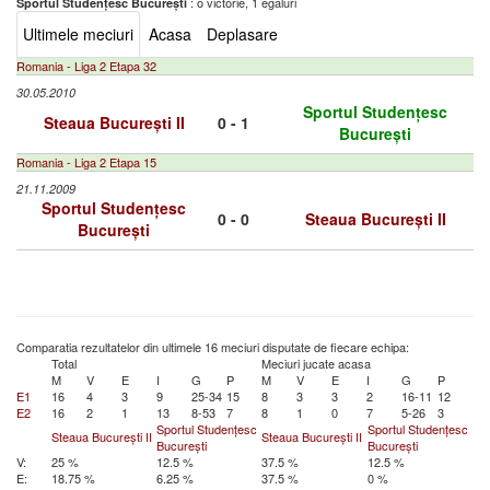
: o victorie, 1 egaluri
Sportul Studențesc București
Ultimele meciuri
Acasa
Deplasare
Romania - Liga 2 Etapa 32
30.05.2010
Sportul Studențesc
Steaua București II
0 - 1
București
Romania - Liga 2 Etapa 15
21.11.2009
Sportul Studențesc
0 - 0
Steaua București II
București
Comparatia rezultatelor din ultimele 16 meciuri disputate de fiecare echipa:
Total
Meciuri jucate acasa
M
V
E
I
G
P
M
V
E
I
G
P
E1
16
4
3
9
25-34
15
8
3
3
2
16-11
12
E2
16
2
1
13
8-53
7
8
1
0
7
5-26
3
Sportul Studențesc
Sportul Studențesc
Steaua București II
Steaua București II
București
București
V:
25 %
12.5 %
37.5 %
12.5 %
E:
18.75 %
6.25 %
37.5 %
0 %