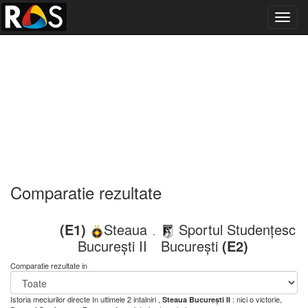
Toggl
navig
Comparatie rezultate
(E1)
Steaua
Sportul Studențesc
-
București II
București
(E2)
Comparatie rezultate in
Istoria meciurilor directe
In ultimele 2 intalniri ,
: nici o victorie,
Steaua București II