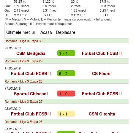
I:
56.25 %
81.25 %
25 %
87.5 %
Gm:
1.56 /meci
0.5 /meci
2 /meci
0.63 /meci
Gp:
2.13 /meci
3.31 /meci
1.38 /meci
3.25 /meci
Uj:
V
V
I
E
V
I
I
V
I
I
I
I
V
E
V
I
I
E
I
I
I
I
I
I
*M = Meciuri; V = Victorii; E = Meciuri terminate cu scor egal; I = Infrangeri;
Steaua București II
/
Ultimele meciuri disputate:
Ultimele meciuri
Acasa
Deplasare
Romania - Liga 3 Etapa 30
25.05.2019
CSM Medgidia
1 - 4
Fotbal Club FCSB II
Romania - Liga 3 Etapa 29
17.05.2019
Fotbal Club FCSB II
5 - 2
CS Făurei
Romania - Liga 3 Etapa 28
11.05.2019
Sportul Chiscani
1 - 0
Fotbal Club FCSB II
Romania - Liga 3 Etapa 27
08.05.2019
Fotbal Club FCSB II
1 - 1
CSM Olteniţa
Romania - Liga 3 Etapa 26
04.05.2019