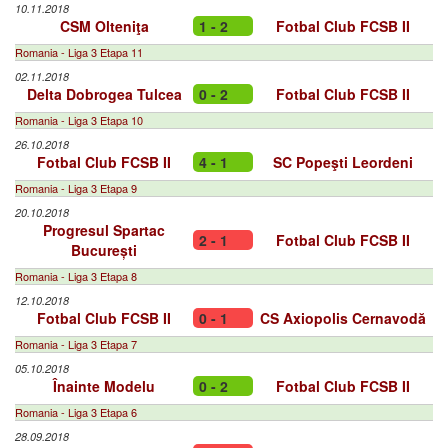
10.11.2018
CSM Olteniţa
1 - 2
Fotbal Club FCSB II
Romania - Liga 3 Etapa 11
02.11.2018
Delta Dobrogea Tulcea
0 - 2
Fotbal Club FCSB II
Romania - Liga 3 Etapa 10
26.10.2018
Fotbal Club FCSB II
4 - 1
SC Popeşti Leordeni
Romania - Liga 3 Etapa 9
20.10.2018
Progresul Spartac
2 - 1
Fotbal Club FCSB II
București
Romania - Liga 3 Etapa 8
12.10.2018
Fotbal Club FCSB II
0 - 1
CS Axiopolis Cernavodă
Romania - Liga 3 Etapa 7
05.10.2018
Înainte Modelu
0 - 2
Fotbal Club FCSB II
Romania - Liga 3 Etapa 6
28.09.2018