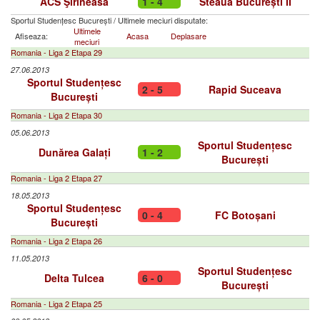
ACS Şirineasa
1 - 4
Steaua București II
Sportul Studențesc București
/
Ultimele meciuri disputate:
Ultimele
Afiseaza:
Acasa
Deplasare
meciuri
Romania - Liga 2 Etapa 29
27.06.2013
Sportul Studențesc
2 - 5
Rapid Suceava
București
Romania - Liga 2 Etapa 30
05.06.2013
Sportul Studențesc
Dunărea Galați
1 - 2
București
Romania - Liga 2 Etapa 27
18.05.2013
Sportul Studențesc
0 - 4
FC Botoșani
București
Romania - Liga 2 Etapa 26
11.05.2013
Sportul Studențesc
Delta Tulcea
6 - 0
București
Romania - Liga 2 Etapa 25