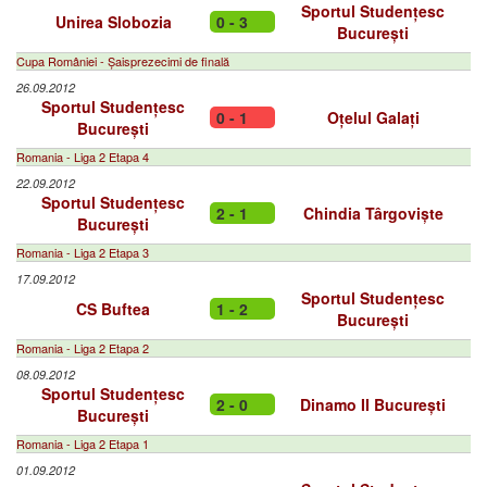
Sportul Studențesc
Unirea Slobozia
0 - 3
București
Cupa României - Șaisprezecimi de finală
26.09.2012
Sportul Studențesc
0 - 1
Oțelul Galați
București
Romania - Liga 2 Etapa 4
22.09.2012
Sportul Studențesc
2 - 1
Chindia Târgoviște
București
Romania - Liga 2 Etapa 3
17.09.2012
Sportul Studențesc
CS Buftea
1 - 2
București
Romania - Liga 2 Etapa 2
08.09.2012
Sportul Studențesc
2 - 0
Dinamo II București
București
Romania - Liga 2 Etapa 1
01.09.2012