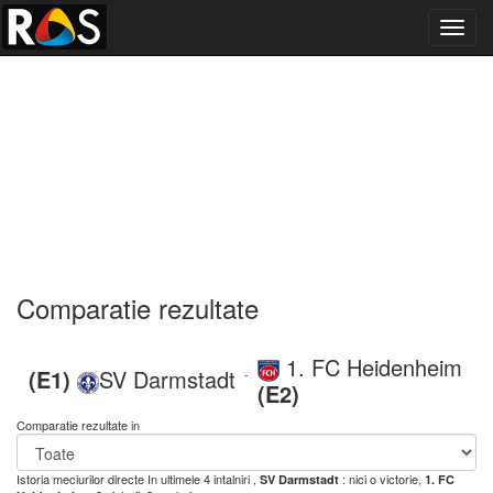
Toggl
navig
Comparatie rezultate
1. FC Heidenheim
(E1)
SV Darmstadt
-
(E2)
Comparatie rezultate in
Istoria meciurilor directe
In ultimele 4 intalniri ,
: nici o victorie,
SV Darmstadt
1. FC