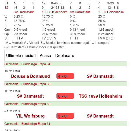
E1
16
1
3
12
8-40
6
7
0
0
7
3-23
0
E2
16
3
4
9
24-33
13
8
2
2
4
13-18
8
SV Darmstadt
1. FC Heidenheim
SV Darmstadt
1. FC Heidenheim
V:
6.25 %
18.75 %
0 %
25 %
E:
18.75 %
25 %
0 %
25 %
I:
75 %
56.25 %
100 %
50 %
Gm:
0.5 /meci
1.5 /meci
0.43 /meci
1.63 /meci
Gp:
2.5 /meci
2.06 /meci
3.29 /meci
2.25 /meci
Uj:
I
I
I
I
V
I
I
V
E
V
I
V
I
I
I
I
I
I
I
V
V
E
I
E
*M = Meciuri; V = Victorii; E = Meciuri terminate cu scor egal; I = Infrangeri;
SV Darmstadt
/
Ultimele meciuri disputate:
Ultimele meciuri
Acasa
Deplasare
Germania - Bundesliga Etapa 34
18.05.2024
Borussia Dortmund
4 - 0
SV Darmstadt
Germania - Bundesliga Etapa 33
12.05.2024
SV Darmstadt
0 - 6
TSG 1899 Hoffenheim
Germania - Bundesliga Etapa 32
04.05.2024
VfL Wolfsburg
3 - 0
SV Darmstadt
Germania - Bundesliga Etapa 31
28.04.2024