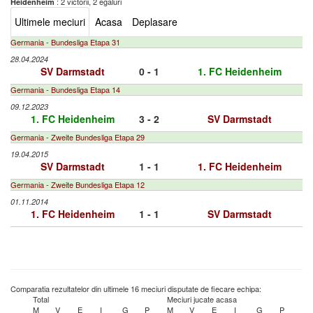
: 2 victorii, 2 egaluri
Heidenheim
Ultimele meciuri
Acasa
Deplasare
Germania - Bundesliga Etapa 31
28.04.2024
SV Darmstadt
0 - 1
1. FC Heidenheim
Germania - Bundesliga Etapa 14
09.12.2023
1. FC Heidenheim
3 - 2
SV Darmstadt
Germania - Zweite Bundesliga Etapa 29
19.04.2015
SV Darmstadt
1 - 1
1. FC Heidenheim
Germania - Zweite Bundesliga Etapa 12
01.11.2014
1. FC Heidenheim
1 - 1
SV Darmstadt
Comparatia rezultatelor din ultimele 16 meciuri disputate de fiecare echipa:
Total
Meciuri jucate acasa
M
V
E
I
G
P
M
V
E
I
G
P