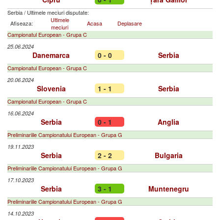
Serbia
/
Ultimele meciuri disputate:
Ultimele
Afiseaza:
Acasa
Deplasare
meciuri
Campionatul European - Grupa C
25.06.2024
Danemarca
0 - 0
Serbia
Campionatul European - Grupa C
20.06.2024
Slovenia
1 - 1
Serbia
Campionatul European - Grupa C
16.06.2024
Serbia
0 - 1
Anglia
Preliminariile Campionatului European - Grupa G
19.11.2023
Serbia
2 - 2
Bulgaria
Preliminariile Campionatului European - Grupa G
17.10.2023
Serbia
3 - 1
Muntenegru
Preliminariile Campionatului European - Grupa G
14.10.2023