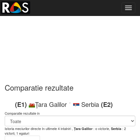
Toggl
navig
Comparatie rezultate
(E1)
Țara Galilor
Serbia
(E2)
-
Comparatie rezultate in
Istoria meciurilor directe
In ultimele 4 intalniri ,
: o victorie,
: 2
Țara Galilor
Serbia
victorii, 1 egaluri