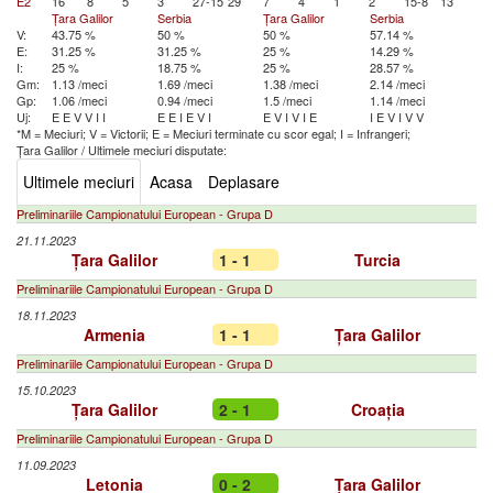
E2
16
8
5
3
27-15
29
7
4
1
2
15-8
13
Țara Galilor
Serbia
Țara Galilor
Serbia
V:
43.75 %
50 %
50 %
57.14 %
E:
31.25 %
31.25 %
25 %
14.29 %
I:
25 %
18.75 %
25 %
28.57 %
Gm:
1.13 /meci
1.69 /meci
1.38 /meci
2.14 /meci
Gp:
1.06 /meci
0.94 /meci
1.5 /meci
1.14 /meci
Uj:
E
E
V
V
I
I
E
E
I
E
V
I
E
V
I
V
I
E
I
E
V
I
V
V
*M = Meciuri; V = Victorii; E = Meciuri terminate cu scor egal; I = Infrangeri;
Țara Galilor
/
Ultimele meciuri disputate:
Ultimele meciuri
Acasa
Deplasare
Preliminariile Campionatului European - Grupa D
21.11.2023
Țara Galilor
1 - 1
Turcia
Preliminariile Campionatului European - Grupa D
18.11.2023
Armenia
1 - 1
Țara Galilor
Preliminariile Campionatului European - Grupa D
15.10.2023
Țara Galilor
2 - 1
Croația
Preliminariile Campionatului European - Grupa D
11.09.2023
Letonia
0 - 2
Țara Galilor