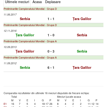
Ultimele meciuri
Acasa
Deplasare
Preliminariile Campionatului Mondial - Grupa D
11.06.2017
Serbia
1 - 1
Țara Galilor
Preliminariile Campionatului Mondial - Grupa D
12.11.2016
Țara Galilor
1 - 0
Serbia
Preliminariile Campionatului Mondial - Grupa A
10.09.2013
Țara Galilor
0 - 3
Serbia
Preliminariile Campionatului Mondial - Grupa A
11.09.2012
Serbia
6 - 1
Țara Galilor
Comparatia rezultatelor din ultimele 16 meciuri disputate de fiecare echipa:
Total
Meciuri jucate acasa
M
V
E
I
G
P
M
V
E
I
G
P
E1
16
7
5
4
18-17
26
8
4
2
2
11-12
14