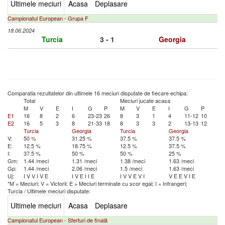
Ultimele meciuri
Acasa
Deplasare
Campionatul European - Grupa F
18.06.2024
Turcia
3 - 1
Georgia
Comparatia rezultatelor din ultimele 16 meciuri disputate de fiecare echipa:
Total
Meciuri jucate acasa
M
V
E
I
G
P
M
V
E
I
G
P
E1
16
8
2
6
23-23
26
8
3
1
4
11-12
10
E2
16
5
3
8
21-33
18
8
3
3
2
13-13
12
Turcia
Georgia
Turcia
Georgia
V:
50 %
31.25 %
37.5 %
37.5 %
E:
12.5 %
18.75 %
12.5 %
37.5 %
I:
37.5 %
50 %
50 %
25 %
Gm:
1.44 /meci
1.31 /meci
1.38 /meci
1.63 /meci
Gp:
1.44 /meci
2.06 /meci
1.5 /meci
1.63 /meci
Uj:
I
V
V
I
V
E
I
V
E
I
I
E
I
V
V
E
V
I
V
E
E
V
I
E
*M = Meciuri; V = Victorii; E = Meciuri terminate cu scor egal; I = Infrangeri;
Turcia
/
Ultimele meciuri disputate:
Ultimele meciuri
Acasa
Deplasare
Campionatul European - Sferturi de finală