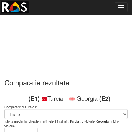
Toggl
navig
Comparatie rezultate
(E1)
Turcia
Georgia
(E2)
-
Comparatie rezultate in
Istoria meciurilor directe
In ultimele 1 intalniri ,
: o victorie,
: nici o
Turcia
Georgia
victorie,