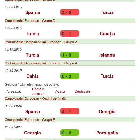
17.06.2016
Spania
3 - 0
Turcia
Campionatul European - Grupa D
12.06.2016
Turcia
0 - 1
Croația
Preliminariile Campionatului European - Grupa A
13.10.2015
Turcia
1 - 0
Islanda
Preliminariile Campionatului European - Grupa A
10.10.2015
Cehia
0 - 2
Turcia
Georgia
/
Ultimele meciuri disputate:
Ultimele
Afiseaza:
Acasa
Deplasare
meciuri
Campionatul European - Optimi de finală
30.06.2024
Spania
4 - 1
Georgia
Campionatul European - Grupa F
26.06.2024
Georgia
2 - 0
Portugalia