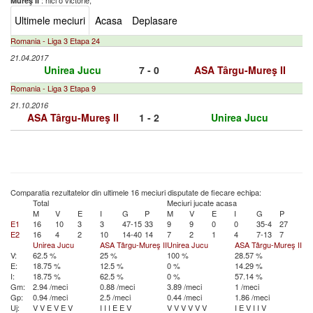
: nici o victorie,
Mureş II
Ultimele meciuri
Acasa
Deplasare
Romania - Liga 3 Etapa 24
21.04.2017
Unirea Jucu
7 - 0
ASA Târgu-Mureş II
Romania - Liga 3 Etapa 9
21.10.2016
ASA Târgu-Mureş II
1 - 2
Unirea Jucu
Comparatia rezultatelor din ultimele 16 meciuri disputate de fiecare echipa:
Total
Meciuri jucate acasa
M
V
E
I
G
P
M
V
E
I
G
P
E1
16
10
3
3
47-15
33
9
9
0
0
35-4
27
E2
16
4
2
10
14-40
14
7
2
1
4
7-13
7
Unirea Jucu
ASA Târgu-Mureş II
Unirea Jucu
ASA Târgu-Mureş II
V:
62.5 %
25 %
100 %
28.57 %
E:
18.75 %
12.5 %
0 %
14.29 %
I:
18.75 %
62.5 %
0 %
57.14 %
Gm:
2.94 /meci
0.88 /meci
3.89 /meci
1 /meci
Gp:
0.94 /meci
2.5 /meci
0.44 /meci
1.86 /meci
Uj:
V
V
E
V
E
V
I
I
I
E
E
V
V
V
V
V
V
V
I
E
V
I
I
V