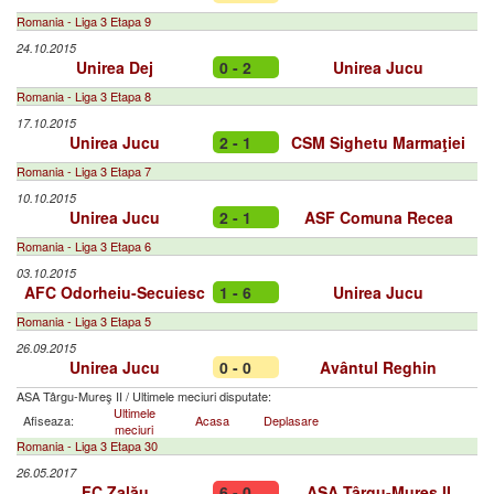
Romania - Liga 3 Etapa 9
24.10.2015
Unirea Dej
0 - 2
Unirea Jucu
Romania - Liga 3 Etapa 8
17.10.2015
Unirea Jucu
2 - 1
CSM Sighetu Marmaţiei
Romania - Liga 3 Etapa 7
10.10.2015
Unirea Jucu
2 - 1
ASF Comuna Recea
Romania - Liga 3 Etapa 6
03.10.2015
AFC Odorheiu-Secuiesc
1 - 6
Unirea Jucu
Romania - Liga 3 Etapa 5
26.09.2015
Unirea Jucu
0 - 0
Avântul Reghin
ASA Târgu-Mureş II
/
Ultimele meciuri disputate:
Ultimele
Afiseaza:
Acasa
Deplasare
meciuri
Romania - Liga 3 Etapa 30
26.05.2017
FC Zalău
6 - 0
ASA Târgu-Mureş II