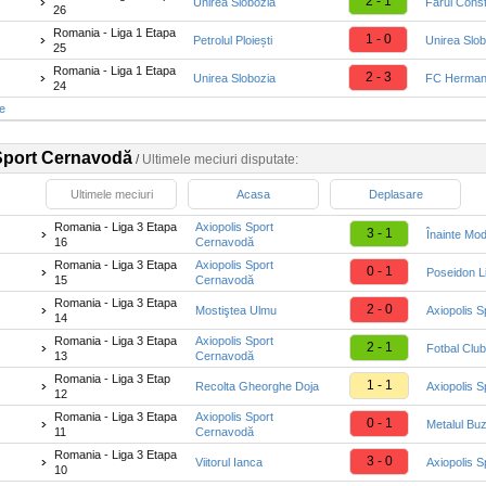
2 - 1
Unirea Slobozia
Farul Cons
26
Romania - Liga 1 Etapa
1 - 0
Petrolul Ploiești
Unirea Slob
25
Romania - Liga 1 Etapa
2 - 3
Unirea Slobozia
FC Herman
24
te
Sport Cernavodă
/
Ultimele meciuri disputate:
Ultimele meciuri
Acasa
Deplasare
Romania - Liga 3 Etapa
Axiopolis Sport
3 - 1
Înainte Mod
16
Cernavodă
Romania - Liga 3 Etapa
Axiopolis Sport
0 - 1
Poseidon L
15
Cernavodă
Romania - Liga 3 Etapa
2 - 0
Mostiştea Ulmu
Axiopolis 
14
Romania - Liga 3 Etapa
Axiopolis Sport
2 - 1
Fotbal Clu
13
Cernavodă
Romania - Liga 3 Etap
1 - 1
Recolta Gheorghe Doja
Axiopolis 
12
Romania - Liga 3 Etapa
Axiopolis Sport
0 - 1
Metalul Bu
11
Cernavodă
Romania - Liga 3 Etapa
3 - 0
Viitorul Ianca
Axiopolis 
10