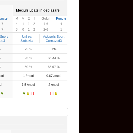
Meciuri jucate in deplasare
uncte
M
V
E
I
Goluri
Puncte
7
4
1
1
2
4-6
4
7
3
0
1
2
2-6
1
 Sport
Unirea
Axiopolis Sport
odă
Slobozia
Cernavodă
%
25 %
0 %
%
25 %
33.33 %
%
50 %
66.67 %
eci
1 /meci
0.67 /meci
ci
1.5 /meci
2 /meci
V
V
E
I
I
I
I
E