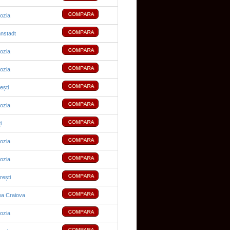
ozia
nstadt
ozia
ozia
ești
ozia
i
ozia
ozia
rești
ea Craiova
ozia