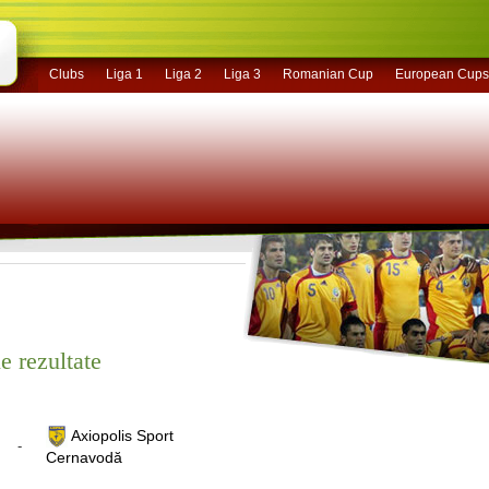
Clubs
Liga 1
Liga 2
Liga 3
Romanian Cup
European Cups
e rezultate
Axiopolis Sport
-
Cernavodă