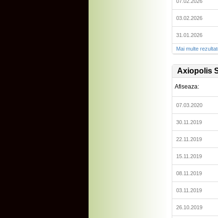
07.02.2026
03.02.2026
31.01.2026
Mai multe rezulta
Axiopolis 
Afiseaza:
07.03.2020
30.11.2019
22.11.2019
15.11.2019
08.11.2019
03.11.2019
26.10.2019