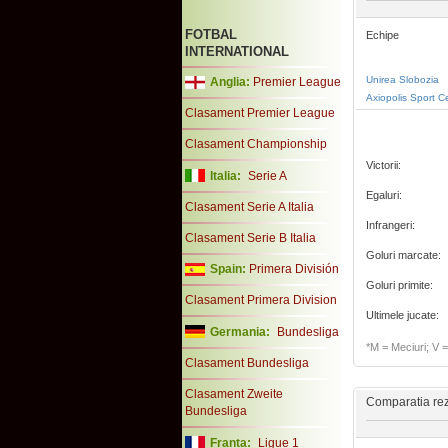
FOTBAL
Echipe
INTERNATIONAL
Unirea Slobozia
Anglia:
Premier League
Axiopolis Sport 
Clasament Premier League
Clasament Championship
Victorii:
Italia:
Serie A
Egaluri:
Clasament Serie A Italia
Infrangeri:
Clasament Serie B Italia
Goluri marcate:
Spain:
Primera División
Goluri primite:
Clasament Primera Division
Ultimele jucate:
Germania:
Bundesliga
*M = Meciuri; V = 
Clasament Bundesliga
Clasament Zweite
Comparatia rezu
Bundesliga
Franta:
Ligue 1