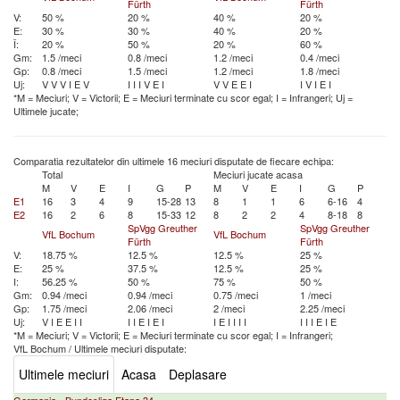
Fürth
Fürth
V:
50 %
20 %
40 %
20 %
E:
30 %
30 %
40 %
20 %
Î:
20 %
50 %
20 %
60 %
Gm:
1.5 /meci
0.8 /meci
1.2 /meci
0.4 /meci
Gp:
0.8 /meci
1.5 /meci
1.2 /meci
1.8 /meci
Uj:
V
V
V
I
E
V
I
I
I
V
E
I
V
V
E
E
I
I
V
I
E
I
*M = Meciuri; V = Victorii; E = Meciuri terminate cu scor egal; I = Infrangeri; Uj =
Ultimele jucate;
Comparatia rezultatelor din ultimele 16 meciuri disputate de fiecare echipa:
Total
Meciuri jucate acasa
M
V
E
I
G
P
M
V
E
I
G
P
E1
16
3
4
9
15-28
13
8
1
1
6
6-16
4
E2
16
2
6
8
15-33
12
8
2
2
4
8-18
8
SpVgg Greuther
SpVgg Greuther
VfL Bochum
VfL Bochum
Fürth
Fürth
V:
18.75 %
12.5 %
12.5 %
25 %
E:
25 %
37.5 %
12.5 %
25 %
I:
56.25 %
50 %
75 %
50 %
Gm:
0.94 /meci
0.94 /meci
0.75 /meci
1 /meci
Gp:
1.75 /meci
2.06 /meci
2 /meci
2.25 /meci
Uj:
V
I
E
E
I
I
I
I
E
I
E
I
I
E
I
I
I
I
I
I
I
E
I
E
*M = Meciuri; V = Victorii; E = Meciuri terminate cu scor egal; I = Infrangeri;
VfL Bochum
/
Ultimele meciuri disputate:
Ultimele meciuri
Acasa
Deplasare