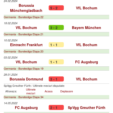
24.02.2024
Borussia
5 - 2
VfL Bochum
Mönchengladbach
Germania - Bundesliga Etapa 22
18.02.2024
VfL Bochum
3 - 2
Bayern München
Germania - Bundesliga Etapa 21
10.02.2024
Eintracht Frankfurt
1 - 1
VfL Bochum
Germania - Bundesliga Etapa 20
03.02.2024
VfL Bochum
1 - 1
FC Augsburg
Germania - Bundesliga Etapa 19
28.01.2024
Borussia Dortmund
3 - 1
VfL Bochum
SpVgg Greuther Fürth
/
Ultimele meciuri disputate:
Ultimele
Afiseaza:
Acasa
Deplasare
meciuri
Germania - Bundesliga Etapa 34
14.05.2022
FC Augsburg
2 - 1
SpVgg Greuther Fürth