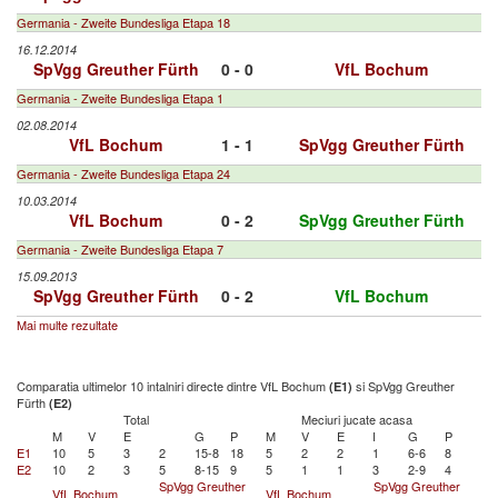
Germania - Zweite Bundesliga Etapa 18
16.12.2014
SpVgg Greuther Fürth
0 - 0
VfL Bochum
Germania - Zweite Bundesliga Etapa 1
02.08.2014
VfL Bochum
1 - 1
SpVgg Greuther Fürth
Germania - Zweite Bundesliga Etapa 24
10.03.2014
VfL Bochum
0 - 2
SpVgg Greuther Fürth
Germania - Zweite Bundesliga Etapa 7
15.09.2013
SpVgg Greuther Fürth
0 - 2
VfL Bochum
Mai multe rezultate
Comparatia ultimelor 10 intalniri directe dintre VfL Bochum
si SpVgg Greuther
(E1)
Fürth
(E2)
Total
Meciuri jucate acasa
M
V
E
G
P
M
V
E
I
G
P
E1
10
5
3
2
15-8
18
5
2
2
1
6-6
8
E2
10
2
3
5
8-15
9
5
1
1
3
2-9
4
SpVgg Greuther
SpVgg Greuther
VfL Bochum
VfL Bochum