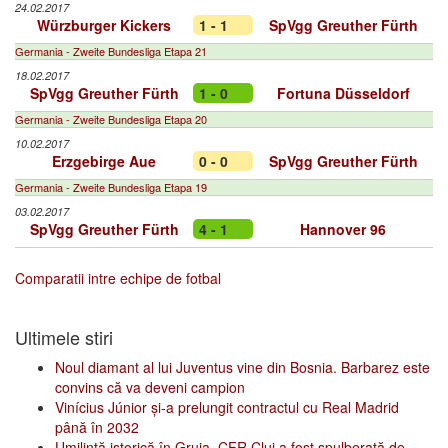
24.02.2017
Würzburger Kickers
1 - 1
SpVgg Greuther Fürth
Germania - Zweite Bundesliga Etapa 21
18.02.2017
SpVgg Greuther Fürth
1 - 0
Fortuna Düsseldorf
Germania - Zweite Bundesliga Etapa 20
10.02.2017
Erzgebirge Aue
0 - 0
SpVgg Greuther Fürth
Germania - Zweite Bundesliga Etapa 19
03.02.2017
SpVgg Greuther Fürth
4 - 1
Hannover 96
Comparatii intre echipe de fotbal
Ultimele stiri
Noul diamant al lui Juventus vine din Bosnia. Barbarez este
convins că va deveni campion
Vinícius Júnior și-a prelungit contractul cu Real Madrid
până în 2032
Umilință istorică în Gruia. CFR Cluj a fost spulberată de