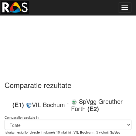
Toggl
navig
Comparatie rezultate
SpVgg Greuther
(E1)
VfL Bochum
-
Fürth
(E2)
Comparatie rezultate in
Istoria meciurilor directe
In ultimele 10 intalniri ,
: 5 victorii,
VfL Bochum
SpVgg