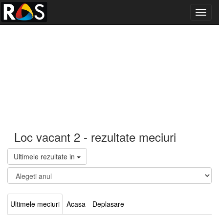
Toggl
navig
Loc vacant 2 - rezultate meciuri
Ultimele rezultate in
Ultimele meciuri
Acasa
Deplasare